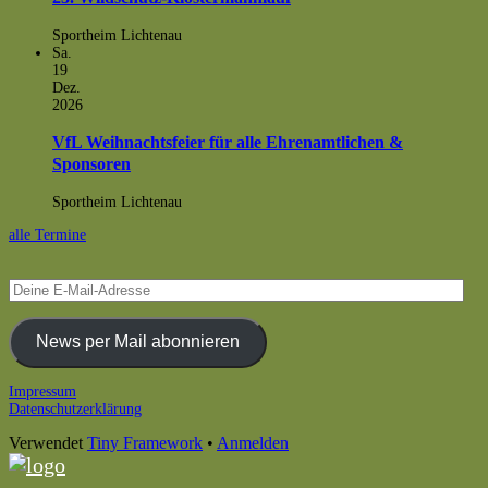
Sportheim Lichtenau
Sa.
19
Dez.
2026
VfL Weihnachtsfeier für alle Ehrenamtlichen &
Sponsoren
Sportheim Lichtenau
alle Termine
Deine
E-
Mail-
Adresse
News per Mail abonnieren
Footer
Impressum
Datenschutzerklärung
Inhalt
Verwendet
Tiny Framework
•
Anmelden