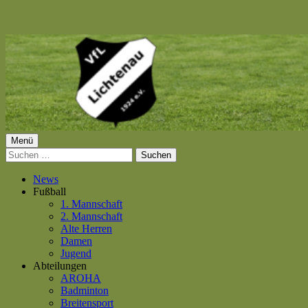
Springe
zum
Inhalt
Primäres
Menü
VfL Lichtenau 1924 e.V.
Suchen
Menü
nach:
News
Fußball
1. Mannschaft
2. Mannschaft
Alte Herren
Damen
Jugend
Abteilungen
AROHA
Badminton
Breitensport