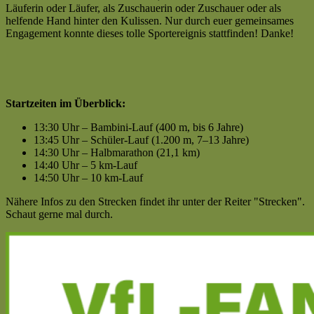
Läuferin oder Läufer, als Zuschauerin oder Zuschauer oder als
helfende Hand hinter den Kulissen. Nur durch euer gemeinsames
Engagement konnte dieses tolle Sportereignis stattfinden! Danke!
Startzeiten im Überblick:
13:30 Uhr – Bambini-Lauf (400 m, bis 6 Jahre)
13:45 Uhr – Schüler-Lauf (1.200 m, 7–13 Jahre)
14:30 Uhr – Halbmarathon (21,1 km)
14:40 Uhr – 5 km-Lauf
14:50 Uhr – 10 km-Lauf
Nähere Infos zu den Strecken findet ihr unter der Reiter "Strecken".
Schaut gerne mal durch.
Haupt-
Seitenleiste