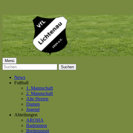
Springe
zum
Inhalt
Primäres
Menü
VfL Lichtenau 1924 e.V.
Suchen
Menü
nach:
News
Fußball
1. Mannschaft
2. Mannschaft
Alte Herren
Damen
Jugend
Abteilungen
AROHA
Badminton
Breitensport