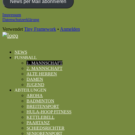
Adresse
News per Mail abonnieren
Footer
Impressum
Datenschutzerklärung
Inhalt
Verwendet
Tiny Framework
•
Anmelden
NEWS
FUSSBALL
1. MANNSCHAFT
2. MANNSCHAFT
ALTE HERREN
DAMEN
JUGEND
ABTEILUNGEN
AROHA
BADMINTON
BREITENSPORT
HULA-HOOP FITNESS
KETTLEBELL
PAARTANZ
SCHIEDSRICHTER
SENIORENSPORT