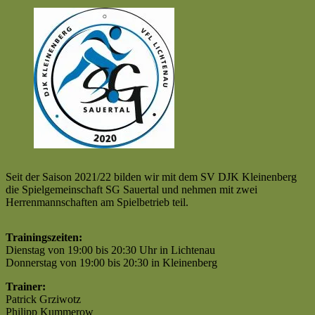
Seit der Saison 2021/22 bilden wir mit dem SV DJK Kleinenberg
die Spielgemeinschaft SG Sauertal und nehmen mit zwei
Herrenmannschaften am Spielbetrieb teil.
Trainingszeiten:
Dienstag von 19:00 bis 20:30 Uhr in Lichtenau
Donnerstag von 19:00 bis 20:30 in Kleinenberg
Trainer:
Patrick Grziwotz
Philipp Kummerow