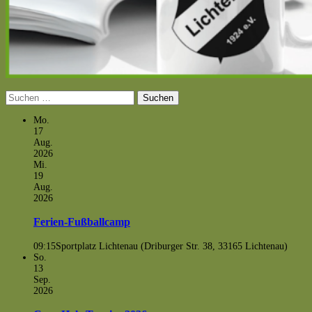
Suchen
nach:
Mo.
17
Aug.
2026
Mi.
19
Aug.
2026
Ferien-Fußballcamp
09:15
Sportplatz Lichtenau (Driburger Str. 38, 33165 Lichtenau)
So.
13
Sep.
2026