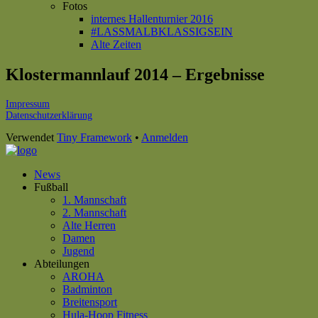
Fotos
internes Hallenturnier 2016
#LASSMALBKLASSIGSEIN
Alte Zeiten
Klostermannlauf 2014 – Ergebnisse
Footer
Impressum
Datenschutzerklärung
Inhalt
Verwendet
Tiny Framework
•
Anmelden
News
Fußball
1. Mannschaft
2. Mannschaft
Alte Herren
Damen
Jugend
Abteilungen
AROHA
Badminton
Breitensport
Hula-Hoop Fitness