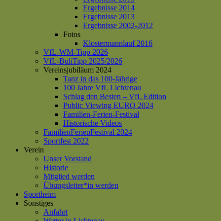
Ergebnisse 2014
Ergebnisse 2013
Ergebnisse 2002-2012
Fotos
Klostermannlauf 2016
VfL-WM-Tipp 2026
VfL-BuliTipp 2025/2026
Vereinsjubiläum 2024
Tanz in das 100-Jährige
100 Jahre VfL Lichtenau
Schlag den Besten – VfL Edition
Public Viewing EURO 2024
Familien-Ferien-Festival
Historische Videos
FamilienFerienFestival 2024
Sportfest 2022
Verein
Unser Vorstand
Historie
Mitglied werden
Übungsleiter*in werden
Sportheim
Sonstiges
Anfahrt
Wetter in Lichtenau