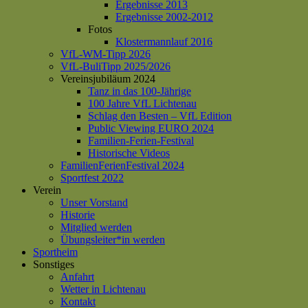
Ergebnisse 2013
Ergebnisse 2002-2012
Fotos
Klostermannlauf 2016
VfL-WM-Tipp 2026
VfL-BuliTipp 2025/2026
Vereinsjubiläum 2024
Tanz in das 100-Jährige
100 Jahre VfL Lichtenau
Schlag den Besten – VfL Edition
Public Viewing EURO 2024
Familien-Ferien-Festival
Historische Videos
FamilienFerienFestival 2024
Sportfest 2022
Verein
Unser Vorstand
Historie
Mitglied werden
Übungsleiter*in werden
Sportheim
Sonstiges
Anfahrt
Wetter in Lichtenau
Kontakt