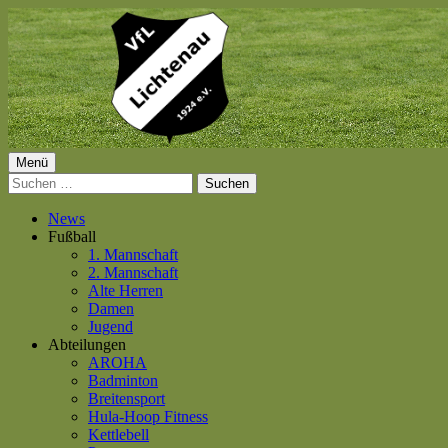
Springe
zum
Inhalt
Primäres
Menü
VfL Lichtenau 1924 e.V.
Suchen
Menü
nach:
News
Fußball
1. Mannschaft
2. Mannschaft
Alte Herren
Damen
Jugend
Abteilungen
AROHA
Badminton
Breitensport
Hula-Hoop Fitness
Kettlebell