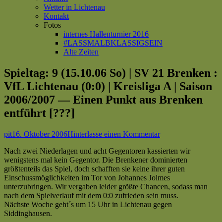
Wetter in Lichtenau
Kontakt
Fotos
internes Hallenturnier 2016
#LASSMALBKLASSIGSEIN
Alte Zeiten
Spieltag: 9 (15.10.06 So) | SV 21 Brenken :
VfL Lichtenau (0:0) | Kreisliga A | Saison
2006/2007 — Einen Punkt aus Brenken
entführt [???]
Autor
Veröffentlicht
zu
pit
16. Oktober 2006
Hinterlasse einen Kommentar
am
Spieltag:
Nach zwei Niederlagen und acht Gegentoren kassierten wir
9
wenigstens mal kein Gegentor. Die Brenkener dominierten
(15.10.06 So)
größtenteils das Spiel, doch schafften sie keine ihrer guten
|
Einschussmöglichkeiten im Tor von Johannes Jolmes
SV
unterzubringen. Wir vergaben leider größte Chancen, sodass man
21
nach dem Spielverlauf mit dem 0:0 zufrieden sein muss.
Brenken
Nächste Woche geht´s um 15 Uhr in Lichtenau gegen
:
Siddinghausen.
VfL