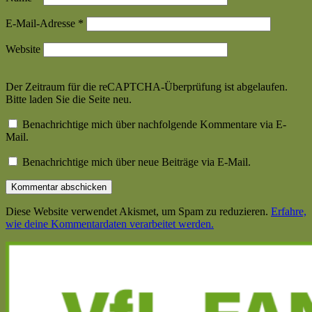
E-Mail-Adresse
*
Website
Der Zeitraum für die reCAPTCHA-Überprüfung ist abgelaufen.
Bitte laden Sie die Seite neu.
Benachrichtige mich über nachfolgende Kommentare via E-
Mail.
Benachrichtige mich über neue Beiträge via E-Mail.
Diese Website verwendet Akismet, um Spam zu reduzieren.
Erfahre,
wie deine Kommentardaten verarbeitet werden.
Haupt-
Seitenleiste