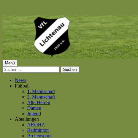
Springe
zum
Inhalt
Primäres
Menü
VfL Lichtenau 1924 e.V.
Suchen
Menü
nach:
News
Fußball
1. Mannschaft
2. Mannschaft
Alte Herren
Damen
Jugend
Abteilungen
AROHA
Badminton
Breitensport