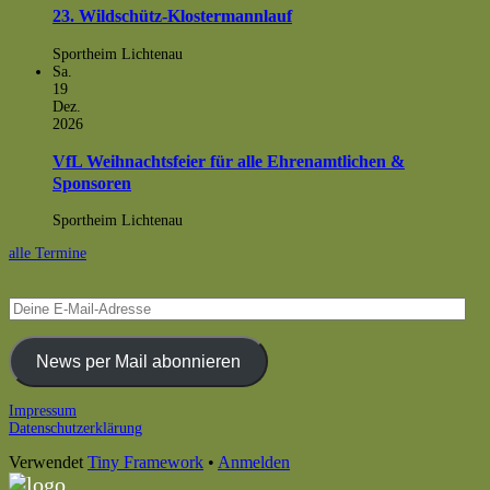
23. Wildschütz-Klostermannlauf
Sportheim Lichtenau
Sa.
19
Dez.
2026
VfL Weihnachtsfeier für alle Ehrenamtlichen &
Sponsoren
Sportheim Lichtenau
alle Termine
Deine
E-
Mail-
Adresse
News per Mail abonnieren
Footer
Impressum
Datenschutzerklärung
Inhalt
Verwendet
Tiny Framework
•
Anmelden