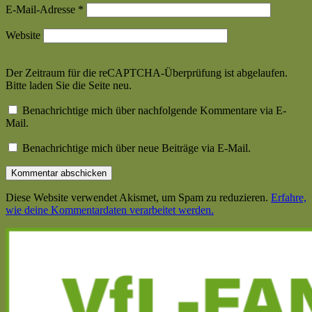
E-Mail-Adresse
*
Website
Der Zeitraum für die reCAPTCHA-Überprüfung ist abgelaufen.
Bitte laden Sie die Seite neu.
Benachrichtige mich über nachfolgende Kommentare via E-
Mail.
Benachrichtige mich über neue Beiträge via E-Mail.
Diese Website verwendet Akismet, um Spam zu reduzieren.
Erfahre,
wie deine Kommentardaten verarbeitet werden.
Haupt-
Seitenleiste