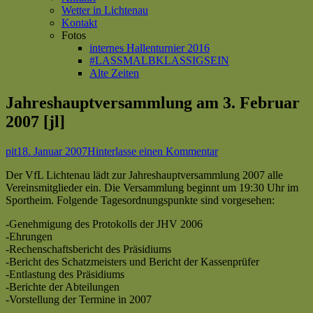
Wetter in Lichtenau
Kontakt
Fotos
internes Hallenturnier 2016
#LASSMALBKLASSIGSEIN
Alte Zeiten
Jahreshauptversammlung am 3. Februar
2007 [jl]
Autor
Veröffentlicht
zu
pit
18. Januar 2007
Hinterlasse einen Kommentar
am
Jahreshauptversamm
Der VfL Lichtenau lädt zur Jahreshauptversammlung 2007 alle
am
Vereinsmitglieder ein. Die Versammlung beginnt um 19:30 Uhr im
3.
Sportheim. Folgende Tagesordnungspunkte sind vorgesehen:
Februar
2007
-Genehmigung des Protokolls der JHV 2006
[jl]
-Ehrungen
-Rechenschaftsbericht des Präsidiums
-Bericht des Schatzmeisters und Bericht der Kassenprüfer
-Entlastung des Präsidiums
-Berichte der Abteilungen
-Vorstellung der Termine in 2007