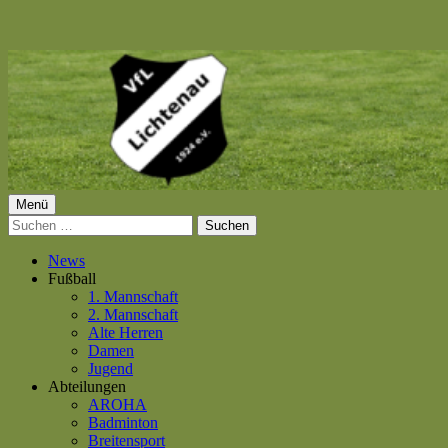
Springe
zum
Inhalt
Primäres
Menü
VfL Lichtenau 1924 e.V.
Suchen
Menü
nach:
News
Fußball
1. Mannschaft
2. Mannschaft
Alte Herren
Damen
Jugend
Abteilungen
AROHA
Badminton
Breitensport