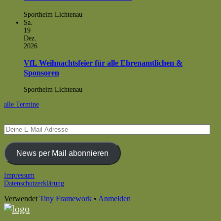
Sportheim Lichtenau
Sa.
19
Dez.
2026
VfL Weihnachtsfeier für alle Ehrenamtlichen &
Sponsoren
Sportheim Lichtenau
alle Termine
Deine
E-
Mail-
Adresse
News per Mail abonnieren
Footer
Impressum
Datenschutzerklärung
Inhalt
Verwendet
Tiny Framework
•
Anmelden