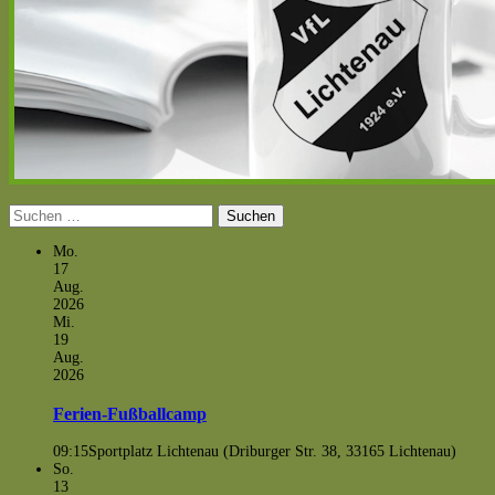
Suchen
nach:
Mo.
17
Aug.
2026
Mi.
19
Aug.
2026
Ferien-Fußballcamp
09:15
Sportplatz Lichtenau (Driburger Str. 38, 33165 Lichtenau)
So.
13