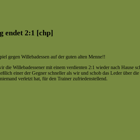
g endet 2:1 [chp]
spiel gegen Willebadessen auf der guten alten Menne!!
 die Willebadessener mit einem verdienten 2:1 wieder nach Hause sch
ießlich einer der Gegner schneller als wir und schob das Leder über di
niemand verletzt hat, für den Trainer zufriedenstellend.
ho II (4:2) | Kreisliga C | Saison 2006/2007 — Mit verdientem Sieg 