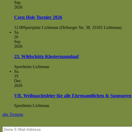
Sep.
2026
Corn Hole Turnier 2026
12:00
Sportplatz Lichtenau (Driburger Str. 38, 33165 Lichtenau)
Sa.
26
Sep.
2026
23. Wildschütz-Klostermannlauf
Sportheim Lichtenau
Sa.
19
Dez.
2026
VfL Weihnachtsfeier für alle Ehrenamtlichen & Sponsoren
Sportheim Lichtenau
alle Termine
Deine