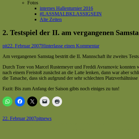
Fotos
internes Hallenturnier 2016
#LASSMALBKLASSIGSEIN
Alte Zeiten
2. Testspiel der II. am vergangenen Samsta
Autor
Veröffentlicht
zu
pit
22. Februar 2007
Hinterlasse einen Kommentar
am
2.
Am vergangenen Samstag bestritt die II. Mannschaft ihr zweites Test
Testspiel
der
Durch Tore von Marcel Rustemeyer und Freddi Avramovic konnten wir
II.
nach einem Freistoß zunächst an die Latte lenken, dann war aber schl
am
die Tatsache, dass sich aufgrund der sehr schlechten Platzverhältnisse 
vergangenen
Samstag
Fazit: Bis zum Anfang der Saison gibts noch einiges zu tun!
endet
2:1
[chp]
Veröffentlicht
Autor
Kategorien
22. Februar 2007
pit
news
am
Beitragsnavigation
Vorheriger
Fußballspiel gegen TSV Tudorf wird vorgezogen !!! [jl]
Beitrag:
Nächster
Spieltag: 17 (25.02.07 So) | VfL Lichtenau II : SG Meerh./Essent
Beitrag