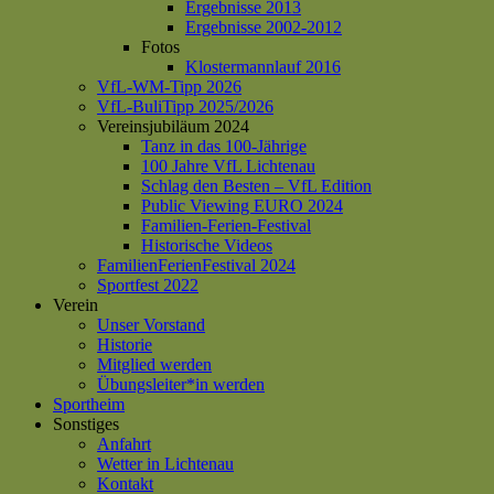
Ergebnisse 2013
Ergebnisse 2002-2012
Fotos
Klostermannlauf 2016
VfL-WM-Tipp 2026
VfL-BuliTipp 2025/2026
Vereinsjubiläum 2024
Tanz in das 100-Jährige
100 Jahre VfL Lichtenau
Schlag den Besten – VfL Edition
Public Viewing EURO 2024
Familien-Ferien-Festival
Historische Videos
FamilienFerienFestival 2024
Sportfest 2022
Verein
Unser Vorstand
Historie
Mitglied werden
Übungsleiter*in werden
Sportheim
Sonstiges
Anfahrt
Wetter in Lichtenau
Kontakt