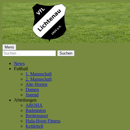
Springe
zum
Inhalt
Primäres
Menü
VfL Lichtenau 1924 e.V.
Suchen
Menü
nach:
News
Fußball
1. Mannschaft
2. Mannschaft
Alte Herren
Damen
Jugend
Abteilungen
AROHA
Badminton
Breitensport
Hula-Hoop Fitness
Kettlebell