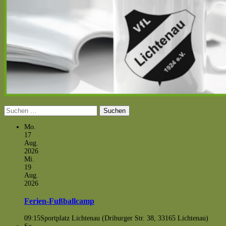
Suchen
nach:
Mo.
17
Aug.
2026
Mi.
19
Aug.
2026
Ferien-Fußballcamp
09:15
Sportplatz Lichtenau (Driburger Str. 38, 33165 Lichtenau)