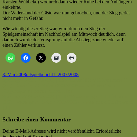
Karsten Wübbeke) wodurch dann wieder Ruhe bei den Anhängern
|
einkehrte.
Kreisliga
Der Widerstand der Gäste war nun gebrochen, und der Sieg geriet
A
nicht mehr in Gefahr.
|
Saison
Wie wichtig dieser Sieg war, wird durch den Sieg der
2007/2008
Spielgemeinschaft im Nachholspiel am Mittwoch deutlich, denn
—
dadurch wurde der Vorsprung auf die Abstiegszone wieder auf
Wichtiger
einen Zähler verkürzt.
Sieg
[jb]
Veröffentlicht
Autor
Kategorien
Schlagwörter
3. Mai 2008
pit
spielbericht
1_2007/2008
am
Beitragsnavigation
Vorheriger
Spieltag: 26 (So.27.04.08) | TSV Tudorf II : VfL Lichtenau II
Beitrag:
(0:1) | Kreisliga C | Saison 2007/2008 — Bloß nicht von
Flugzeugen ablenken lassen… [cp]
Nächster
Spieltag: 27 (So.04.05.08) | TUS Wewelsburg : VfL Lichtenau
Beitrag
(3:3) | Kreisliga A | Saison 2007/2008 — Was ist ein Punkt wert?
[jb]
Schreibe einen Kommentar
Deine E-Mail-Adresse wird nicht veröffentlicht.
Erforderliche
Felder sind mit
*
markiert