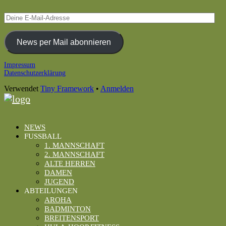
Deine
E-
Mail-
Adresse
News per Mail abonnieren
Footer
Impressum
Datenschutzerklärung
Inhalt
Verwendet
Tiny Framework
•
Anmelden
NEWS
FUSSBALL
1. MANNSCHAFT
2. MANNSCHAFT
ALTE HERREN
DAMEN
JUGEND
ABTEILUNGEN
AROHA
BADMINTON
BREITENSPORT