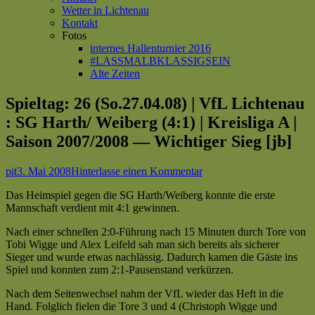
Wetter in Lichtenau
Kontakt
Fotos
internes Hallenturnier 2016
#LASSMALBKLASSIGSEIN
Alte Zeiten
Spieltag: 26 (So.27.04.08) | VfL Lichtenau
: SG Harth/ Weiberg (4:1) | Kreisliga A |
Saison 2007/2008 — Wichtiger Sieg [jb]
Autor
Veröffentlicht
zu
pit
3. Mai 2008
Hinterlasse einen Kommentar
am
Spieltag:
Das Heimspiel gegen die SG Harth/Weiberg konnte die erste
26
Mannschaft verdient mit 4:1 gewinnen.
(So.27.04.08)
|
Nach einer schnellen 2:0-Führung nach 15 Minuten durch Tore von
VfL
Tobi Wigge und Alex Leifeld sah man sich bereits als sicherer
Lichtenau
Sieger und wurde etwas nachlässig. Dadurch kamen die Gäste ins
:
Spiel und konnten zum 2:1-Pausenstand verkürzen.
SG
Harth/
Nach dem Seitenwechsel nahm der VfL wieder das Heft in die
Weiberg
Hand. Folglich fielen die Tore 3 und 4 (Christoph Wigge und
(4:1)