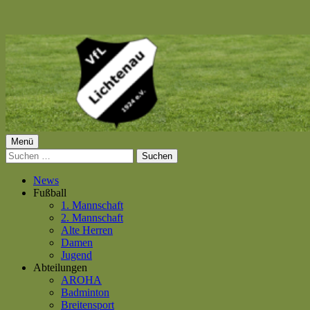
Springe
zum
Inhalt
Primäres
Menü
VfL Lichtenau 1924 e.V.
Suchen
Menü
nach:
News
Fußball
1. Mannschaft
2. Mannschaft
Alte Herren
Damen
Jugend
Abteilungen
AROHA
Badminton
Breitensport