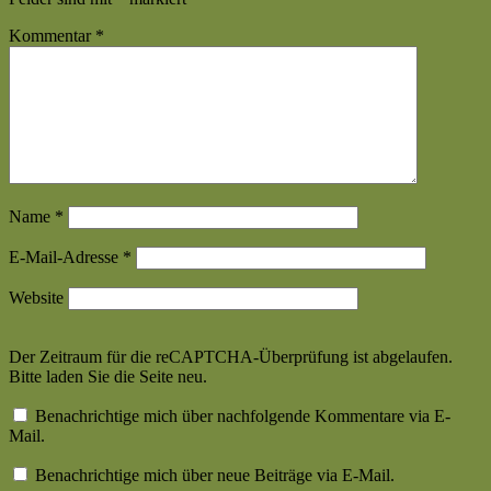
Kommentar
*
Name
*
E-Mail-Adresse
*
Website
Der Zeitraum für die reCAPTCHA-Überprüfung ist abgelaufen.
Bitte laden Sie die Seite neu.
Benachrichtige mich über nachfolgende Kommentare via E-
Mail.
Benachrichtige mich über neue Beiträge via E-Mail.