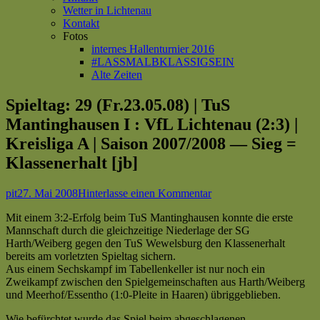
Wetter in Lichtenau
Kontakt
Fotos
internes Hallenturnier 2016
#LASSMALBKLASSIGSEIN
Alte Zeiten
Spieltag: 29 (Fr.23.05.08) | TuS
Mantinghausen I : VfL Lichtenau (2:3) |
Kreisliga A | Saison 2007/2008 — Sieg =
Klassenerhalt [jb]
Autor
Veröffentlicht
zu
pit
27. Mai 2008
Hinterlasse einen Kommentar
am
Spieltag:
Mit einem 3:2-Erfolg beim TuS Mantinghausen konnte die erste
29
Mannschaft durch die gleichzeitige Niederlage der SG
(Fr.23.05.08)
Harth/Weiberg gegen den TuS Wewelsburg den Klassenerhalt
|
bereits am vorletzten Spieltag sichern.
TuS
Aus einem Sechskampf im Tabellenkeller ist nur noch ein
Mantinghausen
Zweikampf zwischen den Spielgemeinschaften aus Harth/Weiberg
I
und Meerhof/Essentho (1:0-Pleite in Haaren) übriggeblieben.
:
VfL
Wie befürchtet wurde das Spiel beim abgeschlagenen