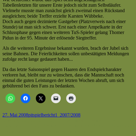
Lichtenau
Tabellenletzten für unsere Erste jedoch nicht zum Selbstläufer.
(2:3)
Vielmehr musste man zunächst gleich zweimal einen Rückstand
|
ausgleichen; beide Treffer erzielte Karsten Wübbeke.
Kreisliga
Doch auch gegen dezimierte Gastgeber (Platzverweis nach einer
A
Stunde) tat man sich schwer. Erst nach einer Ampelkarte in der
|
Schlussphase gegen einen weiteren TuS-Spieler gelang Thomer
Saison
Pidun in der 95. Minute der erlösende Siegtreffer.
2007/2008
—
Als die weiteren Ergebnisse bekannt wurden, brach der Jubel sich
Sieg
seine Bahnen. Die Feierlichkeiten sollen unbestätigten Meldungen
=
zufolge recht lange gedauert haben...
Klassenerhalt
[jb]
Da das letzte Saisonspiel gegen Haaren den Endspielcharakter
verloren hat, bleibt nur zu wünschen, dass die Mannschaft noch
einmal die guten Leistungen der letzten Wochen abruft, um sich
gebührend bei den Fans zu bedanken.
Veröffentlicht
Autor
Kategorien
Schlagwörter
27. Mai 2008
pit
spielbericht
1_2007/2008
am
Beitragsnavigation
Vorheriger
Spieltag: 28 (So.18.05.08) | SG Siddingh. / Weine III : VfL
Beitrag:
Lichtenau II (1:6) | Kreisliga C | Saison 2007/2008 — Schwache
Chancenverwertung verhindert höheren Sieg [cp]