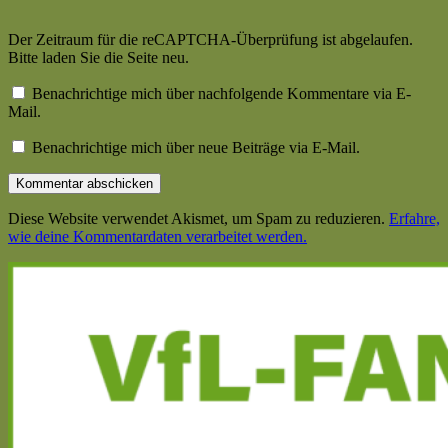
Der Zeitraum für die reCAPTCHA-Überprüfung ist abgelaufen.
Bitte laden Sie die Seite neu.
Benachrichtige mich über nachfolgende Kommentare via E-
Mail.
Benachrichtige mich über neue Beiträge via E-Mail.
Diese Website verwendet Akismet, um Spam zu reduzieren.
Erfahre,
wie deine Kommentardaten verarbeitet werden.
Haupt-
Seitenleiste