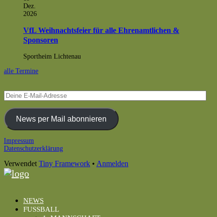
Dez.
2026
VfL Weihnachtsfeier für alle Ehrenamtlichen &
Sponsoren
Sportheim Lichtenau
alle Termine
Deine
E-
Mail-
Adresse
News per Mail abonnieren
Footer
Impressum
Datenschutzerklärung
Inhalt
Verwendet
Tiny Framework
•
Anmelden
NEWS
FUSSBALL