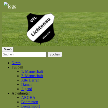
Springe
zum
Inhalt
Primäres
Menü
VfL Lichtenau 1924 e.V.
Suchen
Menü
nach:
News
Fußball
1. Mannschaft
2. Mannschaft
Alte Herren
Damen
Jugend
Abteilungen
AROHA
Badminton
Breitensport