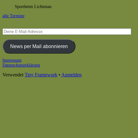
Sportheim Lichtenau
alle Termine
Deine
E-
Mail-
Adresse
News per Mail abonnieren
Footer
Impressum
Datenschutzerklärung
Inhalt
Verwendet
Tiny Framework
•
Anmelden