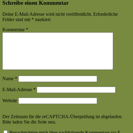
Schreibe einen Kommentar
Deine E-Mail-Adresse wird nicht veröffentlicht.
Erforderliche
Felder sind mit
*
markiert
Kommentar
*
Name
*
E-Mail-Adresse
*
Website
Der Zeitraum für die reCAPTCHA-Überprüfung ist abgelaufen.
Bitte laden Sie die Seite neu.
Benachrichtige mich über nachfolgende Kommentare via E-