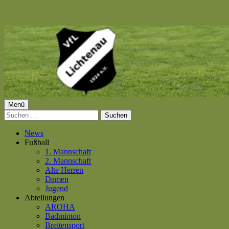
Springe
zum
Inhalt
Primäres
Menü
VfL Lichtenau 1924 e.V.
Suchen
Menü
nach:
News
Fußball
1. Mannschaft
2. Mannschaft
Alte Herren
Damen
Jugend
Abteilungen
AROHA
Badminton
Breitensport