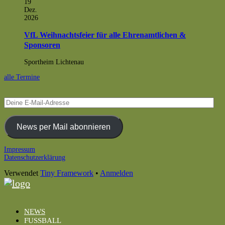
19
Dez.
2026
VfL Weihnachtsfeier für alle Ehrenamtlichen &
Sponsoren
Sportheim Lichtenau
alle Termine
Deine
E-
Mail-
Adresse
News per Mail abonnieren
Footer
Impressum
Datenschutzerklärung
Inhalt
Verwendet
Tiny Framework
•
Anmelden
NEWS
FUSSBALL