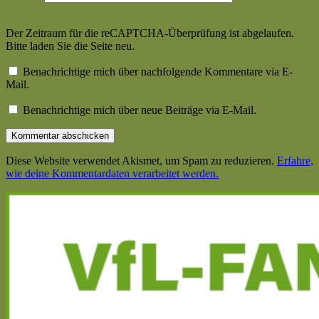
Der Zeitraum für die reCAPTCHA-Überprüfung ist abgelaufen.
Bitte laden Sie die Seite neu.
Benachrichtige mich über nachfolgende Kommentare via E-
Mail.
Benachrichtige mich über neue Beiträge via E-Mail.
Diese Website verwendet Akismet, um Spam zu reduzieren.
Erfahre,
wie deine Kommentardaten verarbeitet werden.
Haupt-
Seitenleiste