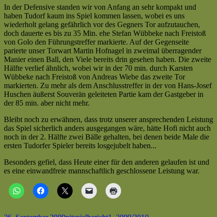
(1:2)
In der Defensive standen wir von Anfang an sehr kompakt und
|
haben Tudorf kaum ins Spiel kommen lassen, wobei es uns
Kreisliga
wiederholt gelang gefährlich vor des Gegners Tor aufzutauchen,
A
doch dauerte es bis zu 35 Min. ehe Stefan Wübbeke nach Freistoß
|
von Golo den Führungstreffer markierte. Auf der Gegenseite
Saison
parierte unser Torwart Martin Hofnagel in zweimal überragender
2009/2010
Manier einen Ball, den Viele bereits drin gesehen haben. Die zweite
—
Hälfte verlief ähnlich, wobei wir in der 70 min. durch Karsten
Dank
Wübbeke nach Freistoß von Andreas Wiebe das zweite Tor
unserer
markierten. Zu mehr als dem Anschlusstreffer in der von Hans-Josef
Zweiten
Huschen äußerst Souverän geleiteten Partie kam der Gastgeber in
und
der 85 min. aber nicht mehr.
Toni
[al]
Bleibt noch zu erwähnen, dass trotz unserer ansprechenden Leistung
das Spiel sicherlich anders ausgegangen wäre, hätte Hofi nicht auch
noch in der 2. Hälfte zwei Bälle gehalten, bei denen beide Male die
ersten Tudorfer Spieler bereits losgejubelt haben...
Besonders gefiel, dass Heute einer für den anderen gelaufen ist und
es eine einwandfreie mannschaftlich geschlossene Leistung war.
Veröffentlicht
Autor
Kategorien
Schlagwörter