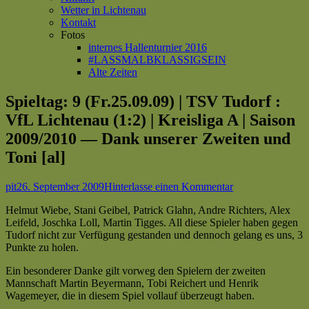
Wetter in Lichtenau
Kontakt
Fotos
internes Hallenturnier 2016
#LASSMALBKLASSIGSEIN
Alte Zeiten
Spieltag: 9 (Fr.25.09.09) | TSV Tudorf :
VfL Lichtenau (1:2) | Kreisliga A | Saison
2009/2010 — Dank unserer Zweiten und
Toni [al]
Autor
Veröffentlicht
zu
pit
26. September 2009
Hinterlasse einen Kommentar
am
Spieltag:
Helmut Wiebe, Stani Geibel, Patrick Glahn, Andre Richters, Alex
9
Leifeld, Joschka Loll, Martin Tigges. All diese Spieler haben gegen
(Fr.25.09.09)
Tudorf nicht zur Verfügung gestanden und dennoch gelang es uns, 3
|
Punkte zu holen.
TSV
Tudorf
Ein besonderer Danke gilt vorweg den Spielern der zweiten
:
Mannschaft Martin Beyermann, Tobi Reichert und Henrik
VfL
Wagemeyer, die in diesem Spiel vollauf überzeugt haben.
Lichtenau