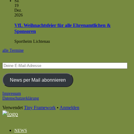
Sa.
19
Dez.
2026
VfL Weihnachtsfeier für alle Ehrenamtlichen &
Sponsoren
Sportheim Lichtenau
alle Termine
Deine
E-
Mail-
Adresse
News per Mail abonnieren
Footer
Impressum
Datenschutzerklärung
Inhalt
Verwendet
Tiny Framework
•
Anmelden
NEWS