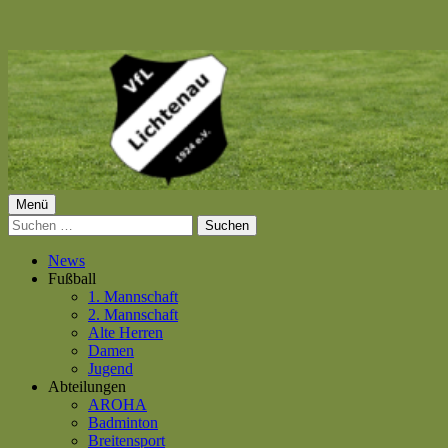
Springe
zum
Inhalt
Primäres
Menü
VfL Lichtenau 1924 e.V.
Suchen
Menü
nach:
News
Fußball
1. Mannschaft
2. Mannschaft
Alte Herren
Damen
Jugend
Abteilungen
AROHA
Badminton
Breitensport