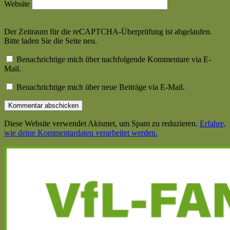
Website
Der Zeitraum für die reCAPTCHA-Überprüfung ist abgelaufen.
Bitte laden Sie die Seite neu.
Benachrichtige mich über nachfolgende Kommentare via E-
Mail.
Benachrichtige mich über neue Beiträge via E-Mail.
Diese Website verwendet Akismet, um Spam zu reduzieren.
Erfahre,
wie deine Kommentardaten verarbeitet werden.
Haupt-
Seitenleiste