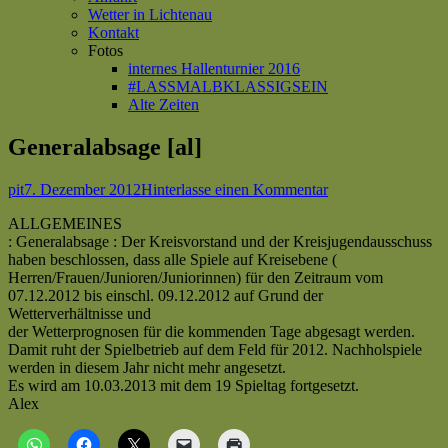
Wetter in Lichtenau
Kontakt
Fotos
internes Hallenturnier 2016
#LASSMALBKLASSIGSEIN
Alte Zeiten
Generalabsage [al]
Autor
Veröffentlicht
zu
pit
7. Dezember 2012
Hinterlasse einen Kommentar
am
Generalabsage
ALLGEMEINES
[al]
: Generalabsage : Der Kreisvorstand und der Kreisjugendausschuss
haben beschlossen, dass alle Spiele auf Kreisebene (
Herren/Frauen/Junioren/Juniorinnen) für den Zeitraum vom
07.12.2012 bis einschl. 09.12.2012 auf Grund der
Wetterverhältnisse und
der Wetterprognosen für die kommenden Tage abgesagt werden.
Damit ruht der Spielbetrieb auf dem Feld für 2012. Nachholspiele
werden in diesem Jahr nicht mehr angesetzt.
Es wird am 10.03.2013 mit dem 19 Spieltag fortgesetzt.
Alex