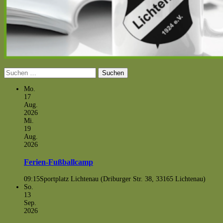
Suchen
nach:
Mo.
17
Aug.
2026
Mi.
19
Aug.
2026
Ferien-Fußballcamp
09:15
Sportplatz Lichtenau (Driburger Str. 38, 33165 Lichtenau)
So.
13
Sep.
2026