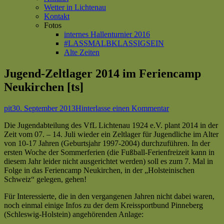
Wetter in Lichtenau
Kontakt
Fotos
internes Hallenturnier 2016
#LASSMALBKLASSIGSEIN
Alte Zeiten
Jugend-Zeltlager 2014 im Feriencamp
Neukirchen [ts]
Autor
Veröffentlicht
zu
pit
30. September 2013
Hinterlasse einen Kommentar
am
Jugend-
Die Jugendabteilung des VfL Lichtenau 1924 e.V. plant 2014 in der
Zeltlager
Zeit vom 07. – 14. Juli wieder ein Zeltlager für Jugendliche im Alter
2014
von 10-17 Jahren (Geburtsjahr 1997-2004) durchzuführen. In der
im
ersten Woche der Sommerferien (die Fußball-Ferienfreizeit kann in
Feriencamp
diesem Jahr leider nicht ausgerichtet werden) soll es zum 7. Mal in
Neukirchen
Folge in das Feriencamp Neukirchen, in der „Holsteinischen
[ts]
Schweiz“ gelegen, gehen!
Für Interessierte, die in den vergangenen Jahren nicht dabei waren,
noch einmal einige Infos zu der dem Kreissportbund Pinneberg
(Schleswig-Holstein) angehörenden Anlage: