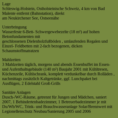
Lage
Schleswig-Holstein, Ostholsteinische Schweiz, 4 km von Bad
Malente entfernt (Bahnstation), direkt
am Neukirchener See, Ostseenähe
Unterbringung
Wasserfeste 6-Bett- Schwergewebezelte (18 m²) auf hohen
Betonfundamenten mit
geschlossenen Dielenholzfußböden , umlaufenden Regalen und
Einzel- Feldbetten mit 2-fach bezogenen, dicken
Schaumstoffmatratzen
Mahlzeiten
3 Mahlzeiten täglich, morgens und abends Essenbuffet im Essen-
und Aufenthaltsgebäude (140 m²) Baujahr 2001 mit Kühltresen,
Küchenzeile, Kühlschrank, komplett verdunkelbar durch Rolläden ,
nachmittags zusätzlich Kaltgetränke, ggf. Lunchpaket bei
Ausflügen, 2 Edelstahl Groß-Grills
Sanitäre Anlagen
Dusch-/WC-Räume, getrennt für Jungen und Mädchen, saniert
2007, 1 Behindertenbadezimmer, 1 Betreuerbadezimmer je mit
Du/Wb/WC, Trink- und Brauchwasseranlage Solar/Brennwert mit
Legionellenschutz Neubau/Sanierung 2005 und 2006