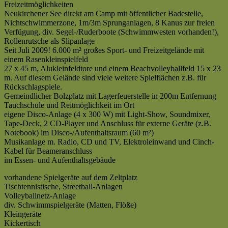
Freizeitmöglichkeiten
Neukirchener See direkt am Camp mit öffentlicher Badestelle,
Nichtschwimmerzone, 1m/3m Sprunganlagen, 8 Kanus zur freien
Verfügung, div. Segel-/Ruderboote (Schwimmwesten vorhanden!),
Rollenrutsche als Slipanlage
Seit Juli 2009! 6.000 m² großes Sport- und Freizeitgelände mit
einem Rasenkleinspielfeld
27 x 45 m, Alukleinfeldtore und einem Beachvolleyballfeld 15 x 23
m. Auf diesem Gelände sind viele weitere Spielflächen z.B. für
Rückschlagspiele.
Gemeindlicher Bolzplatz mit Lagerfeuerstelle in 200m Entfernung
Tauchschule und Reitmöglichkeit im Ort
eigene Disco-Anlage (4 x 300 W) mit Light-Show, Soundmixer,
Tape-Deck, 2 CD-Player und Anschluss für externe Geräte (z.B.
Notebook) im Disco-/Aufenthaltsraum (60 m²)
Musikanlage m. Radio, CD und TV, Elektroleinwand und Cinch-
Kabel für Beameranschluss
im Essen- und Aufenthaltsgebäude
vorhandene Spielgeräte auf dem Zeltplatz
Tischtennistische, Streetball-Anlagen
Volleyballnetz-Anlage
div. Schwimmspielgeräte (Matten, Flöße)
Kleingeräte
Kickertisch