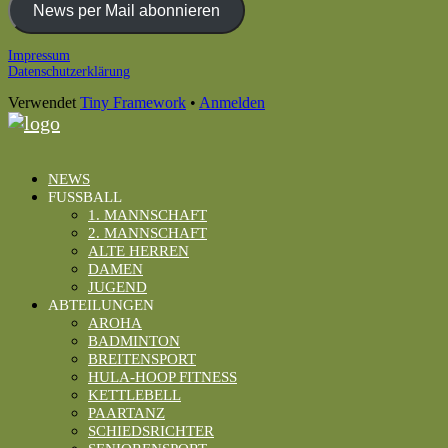
Adresse
News per Mail abonnieren
Footer
Impressum
Datenschutzerklärung
Inhalt
Verwendet
Tiny Framework
•
Anmelden
NEWS
FUSSBALL
1. MANNSCHAFT
2. MANNSCHAFT
ALTE HERREN
DAMEN
JUGEND
ABTEILUNGEN
AROHA
BADMINTON
BREITENSPORT
HULA-HOOP FITNESS
KETTLEBELL
PAARTANZ
SCHIEDSRICHTER