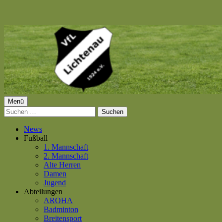
Springe
zum
Inhalt
Primäres
Menü
VfL Lichtenau 1924 e.V.
Suchen
Menü
nach:
News
Fußball
1. Mannschaft
2. Mannschaft
Alte Herren
Damen
Jugend
Abteilungen
AROHA
Badminton
Breitensport