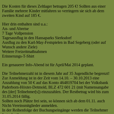
Die Kosten für dieses Zeltlager betragen 205 €! Sollten aus einer
Familie mehrere Kinder mitfahren so verringern sie sich ab dem
zweiten Kind auf 185 €.
Hier drin enthalten sind u.a.:
An- und Abreise
7 Tage Vollpension
Tagesausflug in den Hansaparks Sierksdorf
Ausflug zu den Karl-May-Festspielen in Bad Segeberg (oder auf
Wunsch andere Ziele)
Weitere Freizeitmaßnahmen
Erinnerungs-T-Shirt
Ein genauerer Info-Abend ist für April/Mai 2014 geplant.
Die Teilnehmerzahl ist in diesem Jahr auf 35 Jugendliche begrenzt!
Zur Anmeldung ist in der Zeit vom 14.10. – 30.10.2013 eine
Anzahlung von 50 € auf das Konto 464819704 bei der Volksbank
Paderborn-Höxter-Detmold, BLZ 472 601 21 (mit Namensangabe
des [der] Teilnehmer[s]) einzuzahlen. Der Restbetrag wird bis zum
31.05.2014 fällig.
Sollten noch Plätze frei sein, so können sich ab dem 01.11. auch
Nicht-Vereinsmitglieder anmelden.
In der Reihenfolge der Buchungseingänge werden die Teilnehmer