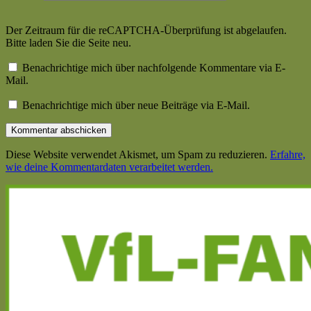
Der Zeitraum für die reCAPTCHA-Überprüfung ist abgelaufen.
Bitte laden Sie die Seite neu.
Benachrichtige mich über nachfolgende Kommentare via E-
Mail.
Benachrichtige mich über neue Beiträge via E-Mail.
Diese Website verwendet Akismet, um Spam zu reduzieren.
Erfahre,
wie deine Kommentardaten verarbeitet werden.
Haupt-
Seitenleiste