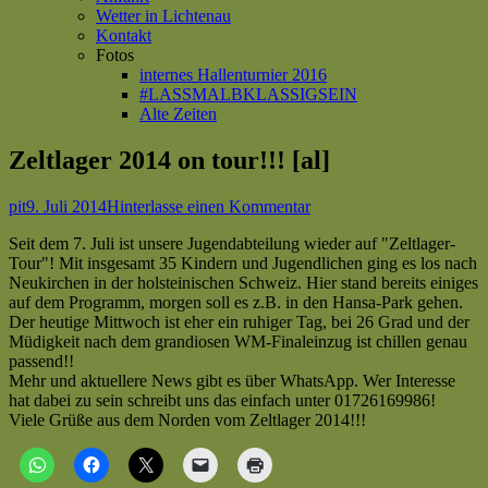
Wetter in Lichtenau
Kontakt
Fotos
internes Hallenturnier 2016
#LASSMALBKLASSIGSEIN
Alte Zeiten
Zeltlager 2014 on tour!!! [al]
Autor
Veröffentlicht
zu
pit
9. Juli 2014
Hinterlasse einen Kommentar
am
Zeltlager
Seit dem 7. Juli ist unsere Jugendabteilung wieder auf "Zeltlager-
2014
Tour"! Mit insgesamt 35 Kindern und Jugendlichen ging es los nach
on
Neukirchen in der holsteinischen Schweiz. Hier stand bereits einiges
tour!!!
auf dem Programm, morgen soll es z.B. in den Hansa-Park gehen.
[al]
Der heutige Mittwoch ist eher ein ruhiger Tag, bei 26 Grad und der
Müdigkeit nach dem grandiosen WM-Finaleinzug ist chillen genau
passend!!
Mehr und aktuellere News gibt es über WhatsApp. Wer Interesse
hat dabei zu sein schreibt uns das einfach unter 01726169986!
Viele Grüße aus dem Norden vom Zeltlager 2014!!!