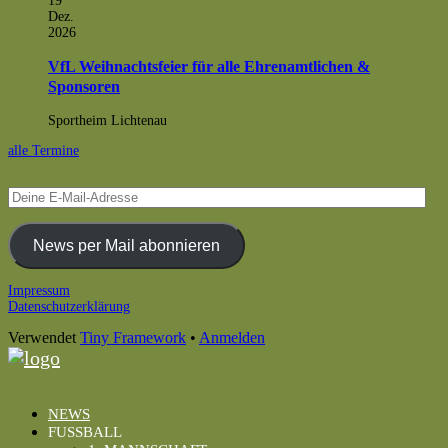
19
Dez.
2026
VfL Weihnachtsfeier für alle Ehrenamtlichen &
Sponsoren
Sportheim Lichtenau
alle Termine
Deine
E-
Mail-
Adresse
News per Mail abonnieren
Footer
Impressum
Datenschutzerklärung
Inhalt
Verwendet
Tiny Framework
•
Anmelden
NEWS
FUSSBALL