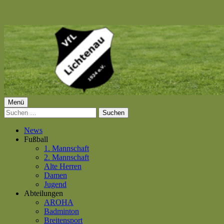
Springe
zum
Inhalt
Primäres
Menü
VfL Lichtenau 1924 e.V.
Suchen
Menü
nach:
News
Fußball
1. Mannschaft
2. Mannschaft
Alte Herren
Damen
Jugend
Abteilungen
AROHA
Badminton
Breitensport