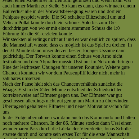
selten einen Abnehmer im Zentrum gefunden und wenn dann war
auch immer Martin zur Stelle. So kam es dann, dass wir nach einem
Ballverlust alle in der Vorwärtsbewegung waren und dort ein
Fehlpass gespielt wurde. Die SG schaltete Blitzschnell um und
Velican Pollat konnte durch ein schönes Solo bis zum 16er
durchdringen von wo er mit einem strammen Schuss die 1:0
Führung für die SG erzielen konnte.
Wir steckten allerdings nicht auf und es war deutlich zu spüren, dass
die Mannschaft wusste, dass es möglich ist das Spiel zu drehen. In
der 31 Minute stand unser derzeit bester Torjäger Ussame dann
goldrichtig. Der Torwart konnte einen Schuss von Arno nicht
festhalten und den Abpraller musste Ussi nur im Netz unterbringen.
Eine der leichtesten Übungen für unseren Routinier. Weitere gute
Chancen konnten wir vor dem Pausenpfiff leider nicht mehr in
zählbares umsetzen.
Nach der Pause hielt sich das Chancenverhältnis zunächst die
Waage. Erst in der 65ten Minute entschied der Schiedsrichter
korrekterweise auf Elfmeter gegen uns. Der Elfmeter war gut
geschossen allerdings nicht gut genug um Martin zu überwinden.
Überragend gehaltener Elfmeter und neuer Motivationsschub für
uns.
In der Folge übernahmen wir dann auch das Kommando und hatten
noch mehrere Chancen. In der 86. Minute steckte dann Ussi einen
wunderbaren Pass durch die Lücke der Viererkette, Jonas Scholle
startete durch und konnte sein erstes Tor für die erste Mannschaft