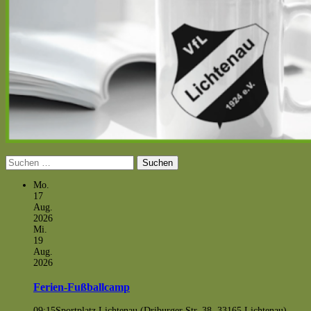
Suchen
nach:
Mo.
17
Aug.
2026
Mi.
19
Aug.
2026
Ferien-Fußballcamp
09:15
Sportplatz Lichtenau (Driburger Str. 38, 33165 Lichtenau)