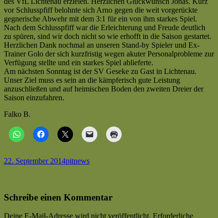
des VfL Lichtenau erzielen. Herzlichen Glückwunsch Jonas. Kurz
vor Schlusspfiff belohnte sich Arno gegen die weit vorgerückte
gegnerische Abwehr mit dem 3:1 für ein von ihm starkes Spiel.
Nach dem Schlusspfiff war die Erleichterung und Freude deutlich
zu spüren, sind wir doch nicht so wie erhofft in die Saison gestartet.
Herzlichen Dank nochmal an unseren Stand-by Spieler und Ex-
Trainer Golo der sich kurzfristig wegen akuter Personalprobleme zur
Verfügung stellte und ein starkes Spiel ablieferte.
Am nächsten Sonntag ist der SV Geseke zu Gast in Lichtenau.
Unser Ziel muss es sein an die kämpferisch gute Leistung
anzuschließen und auf heimischen Boden den zweiten Dreier der
Saison einzufahren.
Falko B.
Veröffentlicht
Autor
Kategorien
22. September 2014
pit
news
am
Beitragsnavigation
Vorheriger
Vfl Lichtenau II bleibt weiterhin ungeschlagen
Beitrag:
Nächster
Katastrophale zweite Halbzeit gegen Geseke [gl]
Beitrag
Schreibe einen Kommentar
Deine E-Mail-Adresse wird nicht veröffentlicht.
Erforderliche