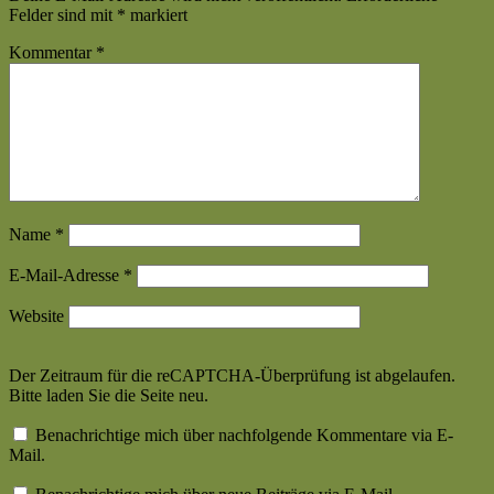
Felder sind mit
*
markiert
Kommentar
*
Name
*
E-Mail-Adresse
*
Website
Der Zeitraum für die reCAPTCHA-Überprüfung ist abgelaufen.
Bitte laden Sie die Seite neu.
Benachrichtige mich über nachfolgende Kommentare via E-
Mail.