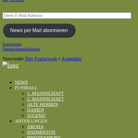
Deine
E-
Mail-
Adresse
News per Mail abonnieren
Footer
Impressum
Datenschutzerklärung
Inhalt
Verwendet
Tiny Framework
•
Anmelden
NEWS
FUSSBALL
1. MANNSCHAFT
2. MANNSCHAFT
ALTE HERREN
DAMEN
JUGEND
ABTEILUNGEN
AROHA
BADMINTON
BREITENSPORT