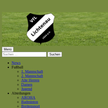
Springe
zum
Inhalt
Primäres
Menü
VfL Lichtenau 1924 e.V.
Suchen
Menü
nach:
News
Fußball
1. Mannschaft
2. Mannschaft
Alte Herren
Damen
Jugend
Abteilungen
AROHA
Badminton
Breitensport