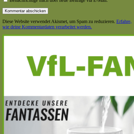
Benachrichtige mich über neue Beiträge via E-Mail.
Diese Website verwendet Akismet, um Spam zu reduzieren.
Erfahre,
wie deine Kommentardaten verarbeitet werden.
Haupt-
Seitenleiste