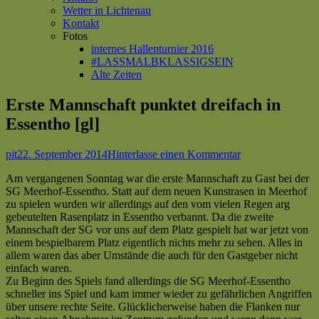
Wetter in Lichtenau
Kontakt
Fotos
internes Hallenturnier 2016
#LASSMALBKLASSIGSEIN
Alte Zeiten
Erste Mannschaft punktet dreifach in
Essentho [gl]
Autor
Veröffentlicht
zu
pit
22. September 2014
Hinterlasse einen Kommentar
am
Erste
Am vergangenen Sonntag war die erste Mannschaft zu Gast bei der
Mannschaft
SG Meerhof-Essentho. Statt auf dem neuen Kunstrasen in Meerhof
punktet
zu spielen wurden wir allerdings auf den vom vielen Regen arg
dreifach
gebeutelten Rasenplatz in Essentho verbannt. Da die zweite
in
Mannschaft der SG vor uns auf dem Platz gespielt hat war jetzt von
Essentho
einem bespielbarem Platz eigentlich nichts mehr zu sehen. Alles in
[gl]
allem waren das aber Umstände die auch für den Gastgeber nicht
einfach waren.
Zu Beginn des Spiels fand allerdings die SG Meerhof-Essentho
schneller ins Spiel und kam immer wieder zu gefährlichen Angriffen
über unsere rechte Seite. Glücklicherweise haben die Flanken nur