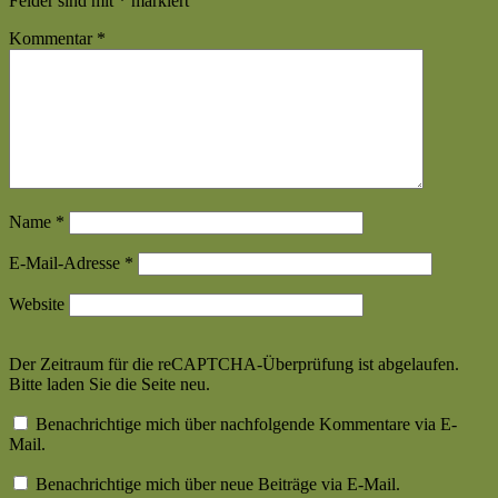
Felder sind mit
*
markiert
Kommentar
*
Name
*
E-Mail-Adresse
*
Website
Der Zeitraum für die reCAPTCHA-Überprüfung ist abgelaufen.
Bitte laden Sie die Seite neu.
Benachrichtige mich über nachfolgende Kommentare via E-
Mail.
Benachrichtige mich über neue Beiträge via E-Mail.