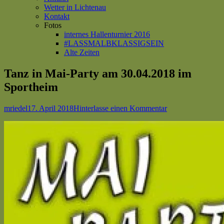
Wetter in Lichtenau
Kontakt
Fotos
internes Hallenturnier 2016
#LASSMALBKLASSIGSEIN
Alte Zeiten
Tanz in Mai-Party am 30.04.2018 im
Sportheim
Autor
Veröffentlicht
zu
mriedel
17. April 2018
Hinterlasse einen Kommentar
am
Tanz
in
Mai-
Party
am
30.04.2018
im
Sportheim