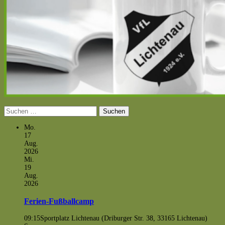
Suchen
nach:
Mo.
17
Aug.
2026
Mi.
19
Aug.
2026
Ferien-Fußballcamp
09:15
Sportplatz Lichtenau (Driburger Str. 38, 33165 Lichtenau)