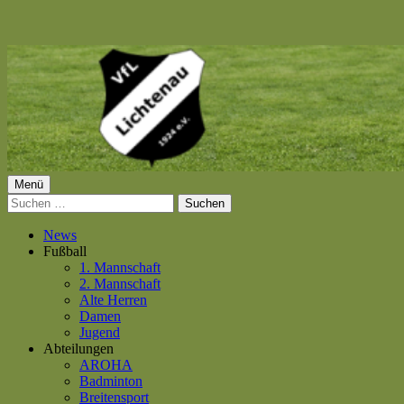
Springe
zum
Inhalt
Primäres
Menü
VfL Lichtenau 1924 e.V.
Suchen
Menü
nach:
News
Fußball
1. Mannschaft
2. Mannschaft
Alte Herren
Damen
Jugend
Abteilungen
AROHA
Badminton
Breitensport