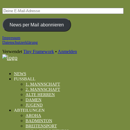
Deine
E-
Mail-
Adresse
News per Mail abonnieren
Footer
Impressum
Datenschutzerklärung
Inhalt
Verwendet
Tiny Framework
•
Anmelden
NEWS
FUSSBALL
1. MANNSCHAFT
2. MANNSCHAFT
ALTE HERREN
DAMEN
JUGEND
ABTEILUNGEN
AROHA
BADMINTON
BREITENSPORT