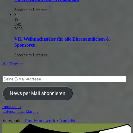
Sportheim Lichtenau
Sa.
19
Dez.
2026
VfL Weihnachtsfeier für alle Ehrenamtlichen &
Sponsoren
Sportheim Lichtenau
alle Termine
Deine
E-
Mail-
Adresse
News per Mail abonnieren
Footer
Impressum
Datenschutzerklärung
Inhalt
Verwendet
Tiny Framework
•
Anmelden