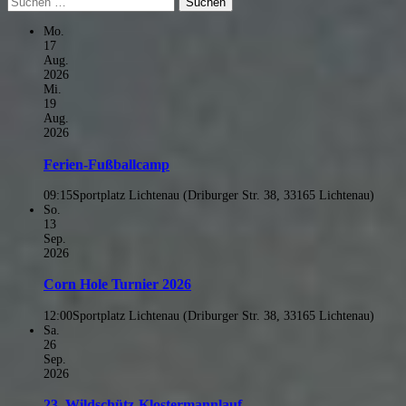
nach:
Mo.
17
Aug.
2026
Mi.
19
Aug.
2026
Ferien-Fußballcamp
09:15
Sportplatz Lichtenau (Driburger Str. 38, 33165 Lichtenau)
So.
13
Sep.
2026
Corn Hole Turnier 2026
12:00
Sportplatz Lichtenau (Driburger Str. 38, 33165 Lichtenau)
Sa.
26
Sep.
2026
23. Wildschütz-Klostermannlauf