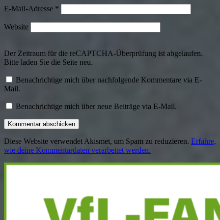
E-Mail-Adresse
*
Website
Der Zeitraum für die reCAPTCHA-Überprüfung ist abgelaufen.
Bitte laden Sie die Seite neu.
Benachrichtige mich über nachfolgende Kommentare via E-
Mail.
Benachrichtige mich über neue Beiträge via E-Mail.
Diese Website verwendet Akismet, um Spam zu reduzieren.
Erfahre,
wie deine Kommentardaten verarbeitet werden.
Haupt-
Seitenleiste