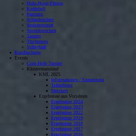
Hula-Hoop Fitness
Kettlebell
Paartanz
Schiedsrichter
Seniorensport
Sportabzeichen
Tanzen
Tischtennis
Volleyball
Kursbuchung
Events
Corn Hole Turnier
Klostermannlauf
KML 2025
Informationen / Anmeldung
Teilnehmer
Strecken
Ergebnisse aus Vorjahren
Ergebnisse 2024
Ergebnisse 2023
Ergebnisse 2022
Ergebnisse 2019
Ergebnisse 2018
Ergebnisse 2017
Ergebnisse 2016