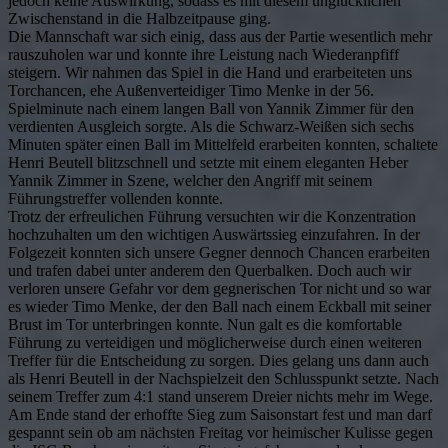
jedoch keine Auswirkung, sodass es mit diesem unglücklichen
Zwischenstand in die Halbzeitpause ging.
Die Mannschaft war sich einig, dass aus der Partie wesentlich mehr
rauszuholen war und konnte ihre Leistung nach Wiederanpfiff
steigern. Wir nahmen das Spiel in die Hand und erarbeiteten uns
Torchancen, ehe Außenverteidiger Timo Menke in der 56.
Spielminute nach einem langen Ball von Yannik Zimmer für den
verdienten Ausgleich sorgte. Als die Schwarz-Weißen sich sechs
Minuten später einen Ball im Mittelfeld erarbeiten konnten, schaltete
Henri Beutell blitzschnell und setzte mit einem eleganten Heber
Yannik Zimmer in Szene, welcher den Angriff mit seinem
Führungstreffer vollenden konnte.
Trotz der erfreulichen Führung versuchten wir die Konzentration
hochzuhalten um den wichtigen Auswärtssieg einzufahren. In der
Folgezeit konnten sich unsere Gegner dennoch Chancen erarbeiten
und trafen dabei unter anderem den Querbalken. Doch auch wir
verloren unsere Gefahr vor dem gegnerischen Tor nicht und so war
es wieder Timo Menke, der den Ball nach einem Eckball mit seiner
Brust im Tor unterbringen konnte. Nun galt es die komfortable
Führung zu verteidigen und möglicherweise durch einen weiteren
Treffer für die Entscheidung zu sorgen. Dies gelang uns dann auch
als Henri Beutell in der Nachspielzeit den Schlusspunkt setzte. Nach
seinem Treffer zum 4:1 stand unserem Dreier nichts mehr im Wege.
Am Ende stand der erhoffte Sieg zum Saisonstart fest und man darf
gespannt sein ob am nächsten Freitag vor heimischer Kulisse gegen