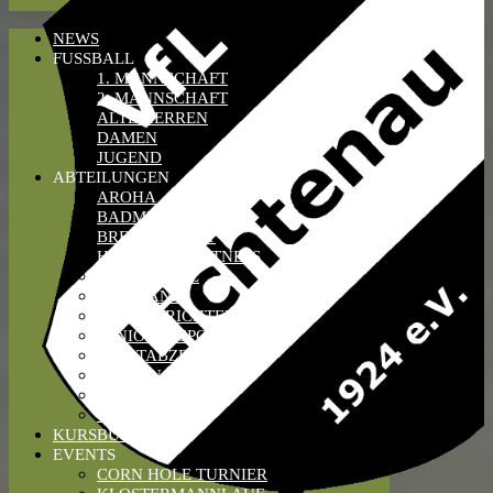
NEWS
FUSSBALL
1. MANNSCHAFT
2. MANNSCHAFT
ALTE HERREN
DAMEN
JUGEND
ABTEILUNGEN
AROHA
BADMINTON
BREITENSPORT
HULA-HOOP FITNESS
KETTLEBELL
PAARTANZ
SCHIEDSRICHTER
SENIORENSPORT
SPORTABZEICHEN
TANZEN
TISCHTENNIS
VOLLEYBALL
KURSBUCHUNG
EVENTS
CORN HOLE TURNIER