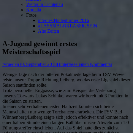
Wetter in Lichtenau
Kontakt
Fotos
internes Hallenturnier 2016
#LASSMALBKLASSIGSEIN
Alte Zeiten
A-Jugend gewinnt erstes
Meisterschaftsspiel
Autor
Veröffentlicht
zu
fvrueden
10. September 2018
Hinterlasse einen Kommentar
am
A-
Wenige Tage nach der bitteren Pokalniederlage beim TSV Wewer
Jugend
reiste unsere Truppe Richtung Leiberg, wo das erste Ligaspiel dieser
gewinnt
Saison stattfinden sollte.
erstes
Trotz personeller Engpässe, wie zum Beispiel die Verletzung
Meisterscha
unseres Torwarts Lukas Schinke, waren wir bereit mit 3 Punkten in
die Saison zu starten.
In einer sehr verhaltenen ersten Halbzeit konnten sich beide
Mannschaften nur wenige Torchancen erarbeiten. Die FSV Bad
Wünnenberg/Leiberg zeigte sich jedoch effektiver und konnte nach
einer halben Stunde einen langen Ball über unsere Abwehr zum 1:0
Führungstreffer einschieben. Auf das Spiel hatte dies zunächst