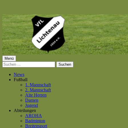
Springe
zum
Inhalt
Primäres
Menü
VfL Lichtenau 1924 e.V.
Suchen
Menü
nach:
News
Fußball
1. Mannschaft
2. Mannschaft
Alte Herren
Damen
Jugend
Abteilungen
AROHA
Badminton
Breitensport