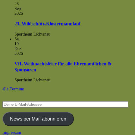
26
Sep.
2026
23. Wildschütz-Klostermannlauf
Sportheim Lichtenau
Sa.
19
Dez.
2026
VfL Weihnachtsfeier für alle Ehrenamtlichen &
Sponsoren
Sportheim Lichtenau
alle Termine
Deine
E-
Mail-
Adresse
News per Mail abonnieren
Footer
Impressum