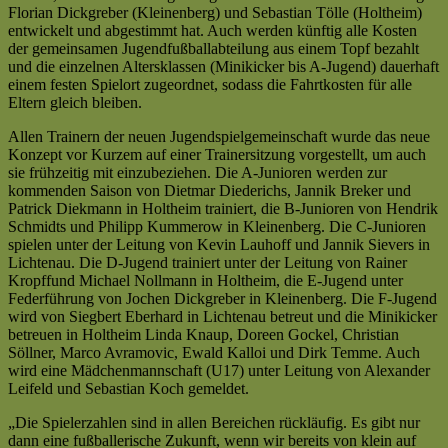
Florian Dickgreber (Kleinenberg) und Sebastian Tölle (Holtheim)
entwickelt und abgestimmt hat. Auch werden künftig alle Kosten
der gemeinsamen Jugendfußballabteilung aus einem Topf bezahlt
und die einzelnen Altersklassen (Minikicker bis A-Jugend) dauerhaft
einem festen Spielort zugeordnet, sodass die Fahrtkosten für alle
Eltern gleich bleiben.
Allen Trainern der neuen Jugendspielgemeinschaft wurde das neue
Konzept vor Kurzem auf einer Trainersitzung vorgestellt, um auch
sie frühzeitig mit einzubeziehen. Die A-Junioren werden zur
kommenden Saison von Dietmar Diederichs, Jannik Breker und
Patrick Diekmann in Holtheim trainiert, die B-Junioren von Hendrik
Schmidts und Philipp Kummerow in Kleinenberg. Die C-Junioren
spielen unter der Leitung von Kevin Lauhoff und Jannik Sievers in
Lichtenau. Die D-Jugend trainiert unter der Leitung von Rainer
Kropffund Michael Nollmann in Holtheim, die E-Jugend unter
Federführung von Jochen Dickgreber in Kleinenberg. Die F-Jugend
wird von Siegbert Eberhard in Lichtenau betreut und die Minikicker
betreuen in Holtheim Linda Knaup, Doreen Gockel, Christian
Söllner, Marco Avramovic, Ewald Kalloi und Dirk Temme. Auch
wird eine Mädchenmannschaft (U17) unter Leitung von Alexander
Leifeld und Sebastian Koch gemeldet.
„Die Spielerzahlen sind in allen Bereichen rückläufig. Es gibt nur
dann eine fußballerische Zukunft, wenn wir bereits von klein auf