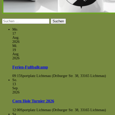
Suchen
nach:
Mo.
17
Aug.
2026
Mi.
19
Aug.
2026
Ferien-Fußballcamp
09:15
Sportplatz Lichtenau (Driburger Str. 38, 33165 Lichtenau)
So.
13
Sep.
2026
Corn Hole Turnier 2026
12:00
Sportplatz Lichtenau (Driburger Str. 38, 33165 Lichtenau)
Sa.