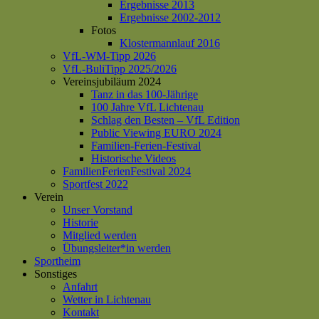
Ergebnisse 2013
Ergebnisse 2002-2012
Fotos
Klostermannlauf 2016
VfL-WM-Tipp 2026
VfL-BuliTipp 2025/2026
Vereinsjubiläum 2024
Tanz in das 100-Jährige
100 Jahre VfL Lichtenau
Schlag den Besten – VfL Edition
Public Viewing EURO 2024
Familien-Ferien-Festival
Historische Videos
FamilienFerienFestival 2024
Sportfest 2022
Verein
Unser Vorstand
Historie
Mitglied werden
Übungsleiter*in werden
Sportheim
Sonstiges
Anfahrt
Wetter in Lichtenau
Kontakt