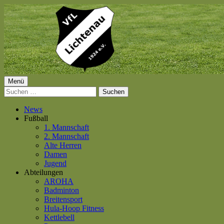
Springe
zum
Inhalt
Primäres
Menü
VfL Lichtenau 1924 e.V.
Suchen
Menü
nach:
News
Fußball
1. Mannschaft
2. Mannschaft
Alte Herren
Damen
Jugend
Abteilungen
AROHA
Badminton
Breitensport
Hula-Hoop Fitness
Kettlebell