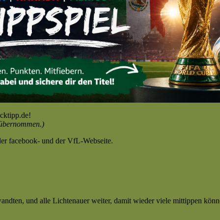
cktipp.de!
übernommen.)
der facebook- und der VfL-Webseite.
ndten, und alle Lichtenauer weiter, damit wieder viele mittippen könn