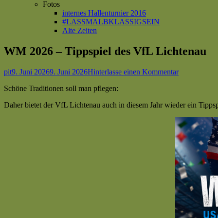
Fotos
internes Hallenturnier 2016
#LASSMALBKLASSIGSEIN
Alte Zeiten
WM 2026 – Tippspiel des VfL Lichtenau
Autor
Veröffentlicht
zu
pit
9. Juni 2026
9. Juni 2026
Hinterlasse einen Kommentar
am
WM
Schöne Traditionen soll man pflegen:
2026
–
Daher bietet der VfL Lichtenau auch in diesem Jahr wieder ein Tippsp
Tippspiel
des
VfL
Lichtenau