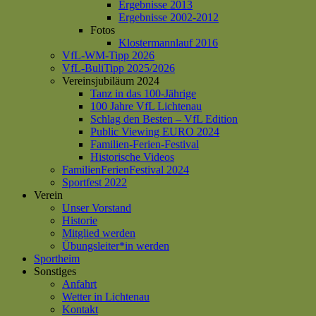
Ergebnisse 2013
Ergebnisse 2002-2012
Fotos
Klostermannlauf 2016
VfL-WM-Tipp 2026
VfL-BuliTipp 2025/2026
Vereinsjubiläum 2024
Tanz in das 100-Jährige
100 Jahre VfL Lichtenau
Schlag den Besten – VfL Edition
Public Viewing EURO 2024
Familien-Ferien-Festival
Historische Videos
FamilienFerienFestival 2024
Sportfest 2022
Verein
Unser Vorstand
Historie
Mitglied werden
Übungsleiter*in werden
Sportheim
Sonstiges
Anfahrt
Wetter in Lichtenau
Kontakt