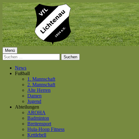
Springe
zum
Inhalt
Primäres
Menü
VfL Lichtenau 1924 e.V.
Suchen
Menü
nach:
News
Fußball
1. Mannschaft
2. Mannschaft
Alte Herren
Damen
Jugend
Abteilungen
AROHA
Badminton
Breitensport
Hula-Hoop Fitness
Kettlebell