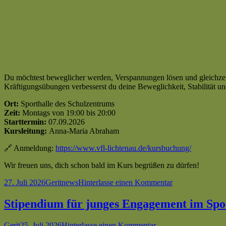
Du möchtest beweglicher werden, Verspannungen lösen und gleichzeiti
Kräftigungsübungen verbesserst du deine Beweglichkeit, Stabilität un
Ort:
Sporthalle des Schulzentrums
Zeit:
Montags von 19:00 bis 20:00
Starttermin:
07.09.2026
Kursleitung:
Anna-Maria Abraham
🔗 Anmeldung:
https://www.vfl-lichtenau.de/kursbuchung/
Wir freuen uns, dich schon bald im Kurs begrüßen zu dürfen!
Veröffentlicht
Autor
Kategorien
zu
27. Juli 2026
Gerit
news
Hinterlasse einen Kommentar
am
Jetzt
für
Stipendium für junges Engagement im Spo
„Mobilisation
&
Autor
Veröffentlicht
zu
Gerit
25. Juli 2026
Hinterlasse einen Kommentar