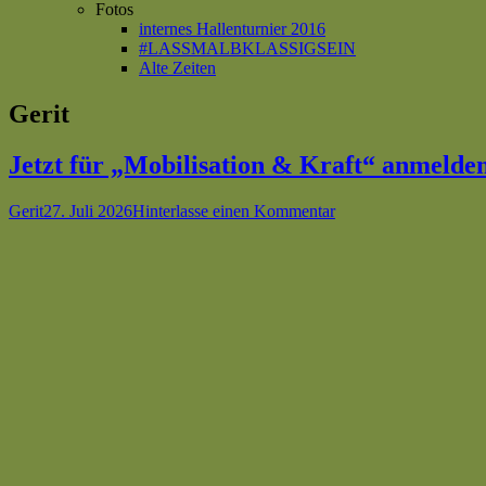
Fotos
internes Hallenturnier 2016
#LASSMALBKLASSIGSEIN
Alte Zeiten
Autor:
Gerit
Jetzt für „Mobilisation & Kraft“ anmelde
Autor
Veröffentlicht
zu
Gerit
27. Juli 2026
Hinterlasse einen Kommentar
am
Jetzt
für
„Mobilisation
&
Kraft“
anmelden