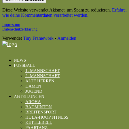
Diese Website verwendet Akismet, um Spam zu reduzieren.
Erfahre,
wie deine Kommentardaten verarbeitet werden.
Footer
Impressum
Datenschutzerklärung
Inhalt
Verwendet
Tiny Framework
•
Anmelden
NEWS
FUSSBALL
1. MANNSCHAFT
2. MANNSCHAFT
ALTE HERREN
DAMEN
JUGEND
ABTEILUNGEN
AROHA
BADMINTON
BREITENSPORT
HULA-HOOP FITNESS
KETTLEBELL
PAARTANZ