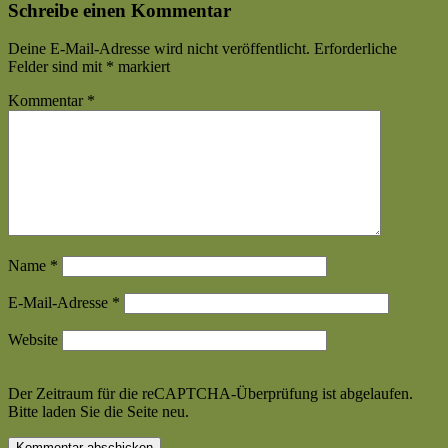
Schreibe einen Kommentar
Deine E-Mail-Adresse wird nicht veröffentlicht.
Erforderliche
Felder sind mit
*
markiert
Kommentar
*
Name
*
E-Mail-Adresse
*
Website
Der Zeitraum für die reCAPTCHA-Überprüfung ist abgelaufen.
Bitte laden Sie die Seite neu.