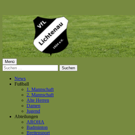
Springe
zum
Inhalt
Primäres
Menü
VfL Lichtenau 1924 e.V.
Suchen
Menü
nach:
News
Fußball
1. Mannschaft
2. Mannschaft
Alte Herren
Damen
Jugend
Abteilungen
AROHA
Badminton
Breitensport