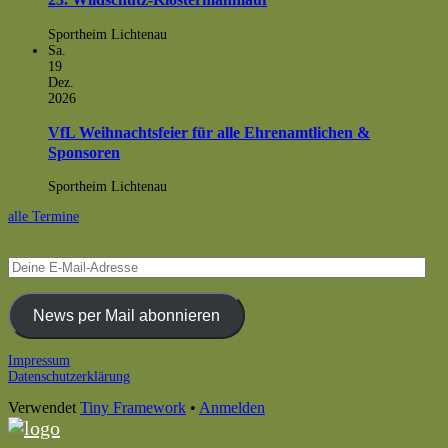
Sportheim Lichtenau
Sa.
19
Dez.
2026
VfL Weihnachtsfeier für alle Ehrenamtlichen &
Sponsoren
Sportheim Lichtenau
alle Termine
Deine
E-
Mail-
Adresse
News per Mail abonnieren
Footer
Impressum
Datenschutzerklärung
Inhalt
Verwendet
Tiny Framework
•
Anmelden