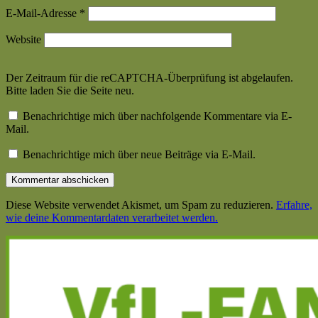
E-Mail-Adresse
*
Website
Der Zeitraum für die reCAPTCHA-Überprüfung ist abgelaufen.
Bitte laden Sie die Seite neu.
Benachrichtige mich über nachfolgende Kommentare via E-
Mail.
Benachrichtige mich über neue Beiträge via E-Mail.
Diese Website verwendet Akismet, um Spam zu reduzieren.
Erfahre,
wie deine Kommentardaten verarbeitet werden.
Haupt-
Seitenleiste