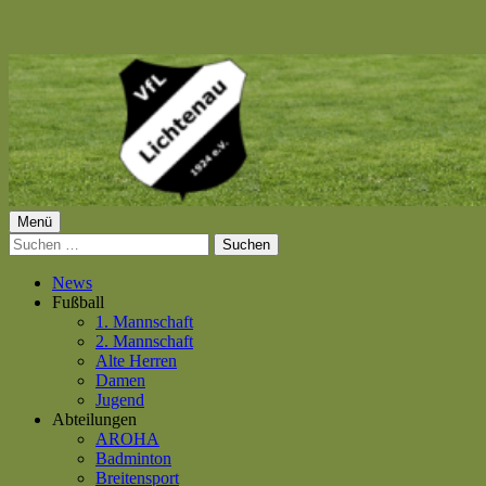
Springe
zum
Inhalt
Primäres
Menü
VfL Lichtenau 1924 e.V.
Suchen
Menü
nach:
News
Fußball
1. Mannschaft
2. Mannschaft
Alte Herren
Damen
Jugend
Abteilungen
AROHA
Badminton
Breitensport