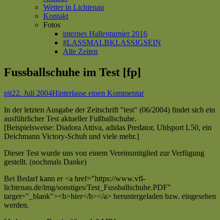
Wetter in Lichtenau
Kontakt
Fotos
internes Hallenturnier 2016
#LASSMALBKLASSIGSEIN
Alte Zeiten
Fussballschuhe im Test [fp]
Autor
Veröffentlicht
zu
pit
22. Juli 2004
Hinterlasse einen Kommentar
am
Fussballschuhe
In der letzten Ausgabe der Zeitschrift "test" (06/2004) findet sich ein
im
ausführlicher Test aktueller Fußballschuhe.
Test
[Beispielsweise: Diadora Attiva, adidas Predator, Uhlsport L50, ein
[fp]
Deichmann Victory-Schuh und viele mehr.]
Dieser Test wurde uns von einem Vereinsmitglied zur Verfügung
gestellt. (nochmals Danke)
Bei Bedarf kann er <a href="https://www.vfl-
lichtenau.de/img/sonstiges/Test_Fussballschuhe.PDF"
target="_blank"><b>hier</b></a> heruntergeladen bzw. eingesehen
werden.