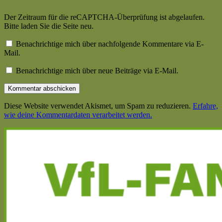
Der Zeitraum für die reCAPTCHA-Überprüfung ist abgelaufen.
Bitte laden Sie die Seite neu.
Benachrichtige mich über nachfolgende Kommentare via E-
Mail.
Benachrichtige mich über neue Beiträge via E-Mail.
Diese Website verwendet Akismet, um Spam zu reduzieren.
Erfahre,
wie deine Kommentardaten verarbeitet werden.
Haupt-
Seitenleiste