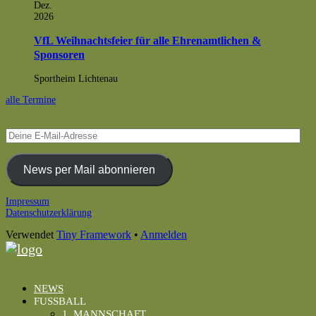
Dez.
2026
VfL Weihnachtsfeier für alle Ehrenamtlichen &
Sponsoren
Sportheim Lichtenau
alle Termine
Deine
E-
Mail-
Adresse
News per Mail abonnieren
Footer
Impressum
Datenschutzerklärung
Inhalt
Verwendet
Tiny Framework
•
Anmelden
NEWS
FUSSBALL
1. MANNSCHAFT