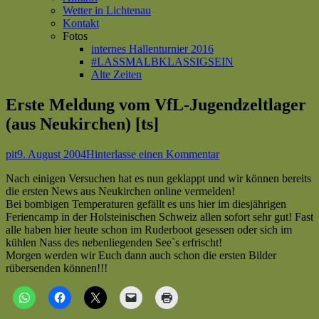
Wetter in Lichtenau
Kontakt
Fotos
internes Hallenturnier 2016
#LASSMALBKLASSIGSEIN
Alte Zeiten
Erste Meldung vom VfL-Jugendzeltlager
(aus Neukirchen) [ts]
Autor
Veröffentlicht
zu
pit
9. August 2004
Hinterlasse einen Kommentar
am
Erste
Nach einigen Versuchen hat es nun geklappt und wir können bereits
Meldung
die ersten News aus Neukirchen online vermelden!
vom
Bei bombigen Temperaturen gefällt es uns hier im diesjährigen
VfL-
Feriencamp in der Holsteinischen Schweiz allen sofort sehr gut! Fast
Jugendzeltlager
alle haben hier heute schon im Ruderboot gesessen oder sich im
(aus
kühlen Nass des nebenliegenden See`s erfrischt!
Neukirchen)
Morgen werden wir Euch dann auch schon die ersten Bilder
[ts]
rübersenden können!!!