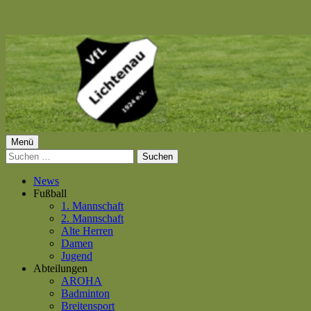
Springe
zum
Inhalt
Primäres
Menü
VfL Lichtenau 1924 e.V.
Suchen
Menü
nach:
News
Fußball
1. Mannschaft
2. Mannschaft
Alte Herren
Damen
Jugend
Abteilungen
AROHA
Badminton
Breitensport