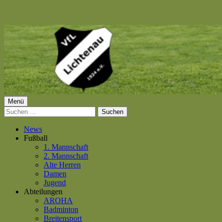
Springe
zum
Inhalt
Primäres
Menü
VfL Lichtenau 1924 e.V.
Suchen
Menü
nach:
News
Fußball
1. Mannschaft
2. Mannschaft
Alte Herren
Damen
Jugend
Abteilungen
AROHA
Badminton
Breitensport