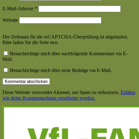
E-Mail-Adresse
*
Website
Der Zeitraum für die reCAPTCHA-Überprüfung ist abgelaufen.
Bitte laden Sie die Seite neu.
Benachrichtige mich über nachfolgende Kommentare via E-
Mail.
Benachrichtige mich über neue Beiträge via E-Mail.
Diese Website verwendet Akismet, um Spam zu reduzieren.
Erfahre,
wie deine Kommentardaten verarbeitet werden.
Haupt-
Seitenleiste