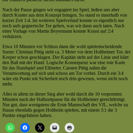
Lichtenau
II
Nach der Pause gingen wir engagiert ins Spiel, ließen uns aber
(4:2)
durch Konter aus dem Konzept bringen. So stand es innerhalb von
|
kurzer Zeit 1:4. Im weiteren Spielverlauf konnte es eigentlich nur
Kreisliga
noch aufs gegnerische Tor gehen, was wir dann auch taten. Nach
C
einer Vorlage von Martin Beyermann konnte Krassi auf 2:4
|
verkürzen.
Saison
2004/2005
Etwa 10 Minuten vor Schluss dann die wohl spielentscheidende
—
Szene: Christian Pittig steht ca. 3 Meter vor dem Holtheimer Tor, der
Lichtenau
Keeper schon geschlagen. Der Kapitän steht auf der Linie und klärt
II
den Ball mit der Hand. Logische Konsequenz war eine rote Karte
verliert
für das Handspiel und Elfmeter. Carsten Pittig nahm die
2:4
Verantwortung auf sich und schoss am Tor vorbei. Durch ein 3:4
[cp]
wäre ein Punkt mit Sicherheit noch drin gewesen, wenn nicht noch
mehr.
Alles in allem ist dieser Sieg aber wohl durch die 10 verpennten
Minuten nach der Halbzeitpause für die Holtheimer gerechtfertigt.
Nur gut, dass wenigstens die Erste Mannschaft des VfL, welche zu
Hause ebenfalls gegen Holtheim spielten, mit einem 3:1 die 3
Punkte eingefahren haben.