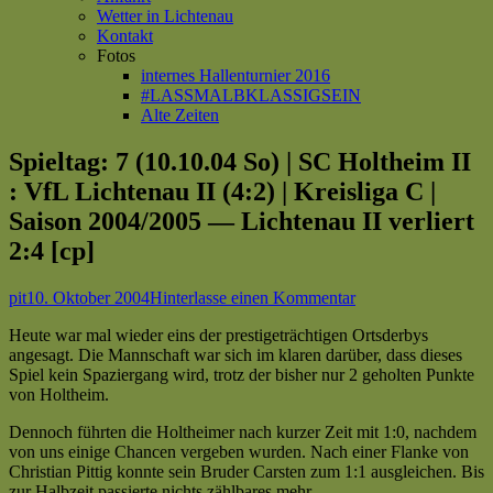
Wetter in Lichtenau
Kontakt
Fotos
internes Hallenturnier 2016
#LASSMALBKLASSIGSEIN
Alte Zeiten
Spieltag: 7 (10.10.04 So) | SC Holtheim II
: VfL Lichtenau II (4:2) | Kreisliga C |
Saison 2004/2005 — Lichtenau II verliert
2:4 [cp]
Autor
Veröffentlicht
zu
pit
10. Oktober 2004
Hinterlasse einen Kommentar
am
Spieltag:
Heute war mal wieder eins der prestigeträchtigen Ortsderbys
7
angesagt. Die Mannschaft war sich im klaren darüber, dass dieses
(10.10.04 So)
Spiel kein Spaziergang wird, trotz der bisher nur 2 geholten Punkte
|
von Holtheim.
SC
Holtheim
Dennoch führten die Holtheimer nach kurzer Zeit mit 1:0, nachdem
II
von uns einige Chancen vergeben wurden. Nach einer Flanke von
:
Christian Pittig konnte sein Bruder Carsten zum 1:1 ausgleichen. Bis
VfL
zur Halbzeit passierte nichts zählbares mehr.