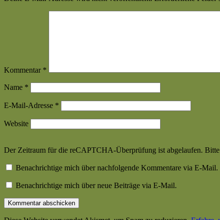
2004/2005
—
Dumme
Niederlage
[jb]
Kommentar
*
Name
*
E-Mail-Adresse
*
Website
Der Zeitraum für die reCAPTCHA-Überprüfung ist abgelaufen. Bitte l
Benachrichtige mich über nachfolgende Kommentare via E-Mail.
Benachrichtige mich über neue Beiträge via E-Mail.