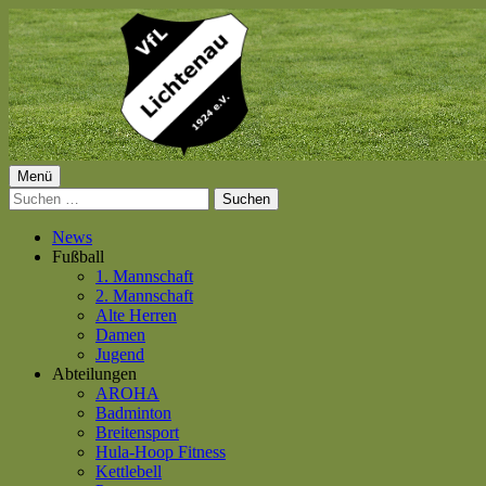
Springe
zum
Inhalt
Primäres
Menü
VfL Lichtenau 1924 e.V.
Suchen
Menü
nach:
News
Fußball
1. Mannschaft
2. Mannschaft
Alte Herren
Damen
Jugend
Abteilungen
AROHA
Badminton
Breitensport
Hula-Hoop Fitness
Kettlebell