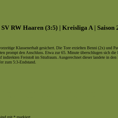
u : SV RW Haaren (3:5) | Kreisliga A | Sais
orzeitige Klassenerhalt gesichert. Die Tore erzielten Benni (2x) und Pat
en prompt den Anschluss. Etwa zur 65. Minute überschlugen sich die E
auf indirekten Freistoß im Strafraum. Ausgerechnet dieser landete in d
fer zum 5:3-Endstand.
| Kreisliga A | Saison 2004/2005 — Klare Angelegenheit [jb]
| Kreisliga A | Saison 2004/2005 — Verloren – aber gerettet! Danke A
sind mit
*
markiert