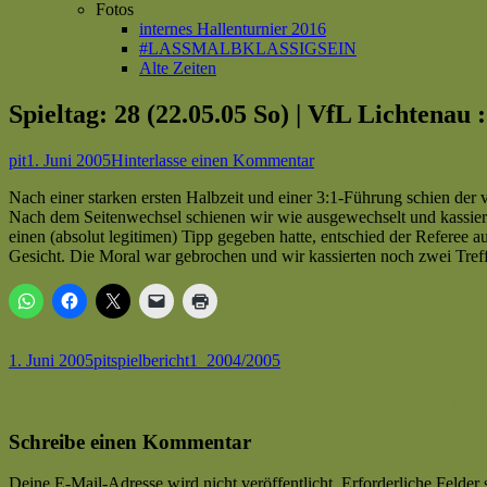
Fotos
internes Hallenturnier 2016
#LASSMALBKLASSIGSEIN
Alte Zeiten
Spieltag: 28 (22.05.05 So) | VfL Lichtena
Autor
Veröffentlicht
zu
pit
1. Juni 2005
Hinterlasse einen Kommentar
am
Spieltag:
Nach einer starken ersten Halbzeit und einer 3:1-Führung schien der v
28
Nach dem Seitenwechsel schienen wir wie ausgewechselt und kassiert
(22.05.05 So)
einen (absolut legitimen) Tipp gegeben hatte, entschied der Referee 
|
Gesicht. Die Moral war gebrochen und wir kassierten noch zwei Tref
VfL
Lichtenau
:
SV
RW
Haaren
Veröffentlicht
Autor
Kategorien
Schlagwörter
1. Juni 2005
pit
spielbericht
1_2004/2005
(3:5)
am
Beitragsnavigation
Vorheriger
Spieltag: 27 (12.05.05 Do) | SV Upsprunge : VfL Lichtenau (6:1) 
|
Beitrag:
Nächster
Spieltag: 29 (29.05.05 So) | SV 03 Geseke II : VfL Lichtenau (2:1) 
Kreisliga
Beitrag
A
Schreibe einen Kommentar
|
Saison
Deine E-Mail-Adresse wird nicht veröffentlicht.
Erforderliche Felder 