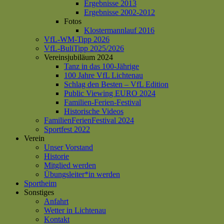
Ergebnisse 2013
Ergebnisse 2002-2012
Fotos
Klostermannlauf 2016
VfL-WM-Tipp 2026
VfL-BuliTipp 2025/2026
Vereinsjubiläum 2024
Tanz in das 100-Jährige
100 Jahre VfL Lichtenau
Schlag den Besten – VfL Edition
Public Viewing EURO 2024
Familien-Ferien-Festival
Historische Videos
FamilienFerienFestival 2024
Sportfest 2022
Verein
Unser Vorstand
Historie
Mitglied werden
Übungsleiter*in werden
Sportheim
Sonstiges
Anfahrt
Wetter in Lichtenau
Kontakt