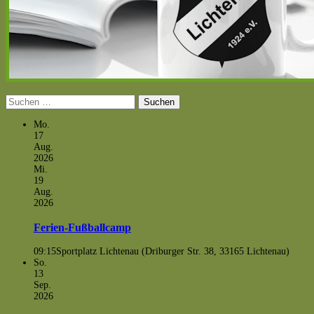
Suchen
nach:
Mo.
17
Aug.
2026
Mi.
19
Aug.
2026
Ferien-Fußballcamp
09:15
Sportplatz Lichtenau (Driburger Str. 38, 33165 Lichtenau)
So.
13
Sep.
2026