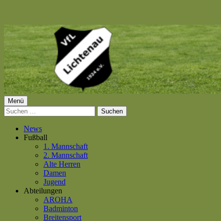
Springe
zum
Inhalt
Primäres
Menü
VfL Lichtenau 1924 e.V.
Suchen
Menü
nach:
News
Fußball
1. Mannschaft
2. Mannschaft
Alte Herren
Damen
Jugend
Abteilungen
AROHA
Badminton
Breitensport