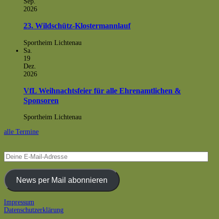
Sep.
2026
23. Wildschütz-Klostermannlauf
Sportheim Lichtenau
Sa.
19
Dez.
2026
VfL Weihnachtsfeier für alle Ehrenamtlichen &
Sponsoren
Sportheim Lichtenau
alle Termine
Deine
E-
Mail-
Adresse
News per Mail abonnieren
Footer
Impressum
Datenschutzerklärung
Inhalt