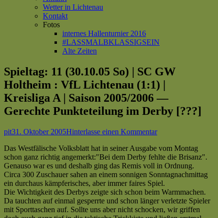
Wetter in Lichtenau
Kontakt
Fotos
internes Hallenturnier 2016
#LASSMALBKLASSIGSEIN
Alte Zeiten
Spieltag: 11 (30.10.05 So) | SC GW
Holtheim : VfL Lichtenau (1:1) |
Kreisliga A | Saison 2005/2006 —
Gerechte Punkteteilung im Derby [???]
Autor
Veröffentlicht
zu
pit
31. Oktober 2005
Hinterlasse einen Kommentar
am
Spieltag:
Das Westfälische Volksblatt hat in seiner Ausgabe vom Montag
11
schon ganz richtig angemerkt:"Bei dem Derby fehlte die Brisanz".
(30.10.05 So)
Genauso war es und deshalb ging das Remis voll in Ordnung.
|
Circa 300 Zuschauer sahen an einem sonnigen Sonntagnachmittag
SC
ein durchaus kämpferisches, aber immer faires Spiel.
GW
Die Wichtigkeit des Derbys zeigte sich schon beim Warmmachen.
Holtheim
Da tauchten auf einmal gesperrte und schon länger verletzte Spieler
:
mit Sporttaschen auf. Sollte uns aber nicht schocken, wir griffen
VfL