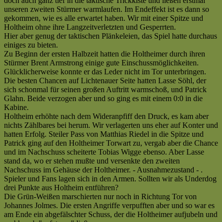
doch auch ganz tief in die taktische Trickkiste und ließen erstmal
Lichtenau
unseren zweiten Stürmer warmlaufen. Im Endeffekt ist es dann so
(1:1)
gekommen, wie es alle erwartet haben. Wir mit einer Spitze und
|
Holtheim ohne ihre Langzeitverletzten und Gesperrten.
Kreisliga
Hier aber genug der taktischen Plänkeleien, das Spiel hatte durchaus
A
einiges zu bieten.
|
Zu Beginn der ersten Halbzeit hatten die Holtheimer durch ihren
Saison
Stürmer Brent Armstrong einige gute Einschussmöglichkeiten.
2005/2006
Glücklicherweise konnte er das Leder nicht im Tor unterbringen.
—
Die besten Chancen auf Lichtenauer Seite hatten Lasse Söhl, der
Gerechte
sich schonmal für seinen großen Auftritt warmschoß, und Patrick
Punkteteilung
Glahn. Beide verzogen aber und so ging es mit einem 0:0 in die
im
Kabine.
Derby
Holtheim erhöhte nach dem Wideranpfiff den Druck, es kam aber
[???]
nichts Zählbares bei herum. Wir verlagerten uns eher auf Konter und
hatten Erfolg. Steiler Pass von Matthias Riedel in die Spitze und
Patrick ging auf den Holtheimer Torwart zu, vergab aber die Chance
und im Nachschuss scheiterte Tobias Wigge ebenso. Aber Lasse
stand da, wo er stehen mußte und versenkte den zweiten
Nachschuss im Gehäuse der Holtheimer. - Ausnahmezustand - .
Spieler und Fans lagen sich in den Armen. Sollten wir als Underdog
drei Punkte aus Holtheim entführen?
Die Grün-Weißen marschierten nur noch in Richtung Tor von
Johannes Jolmes. Die ersten Angriffe verpufften aber und so war es
am Ende ein abgefälschter Schuss, der die Holtheimer aufjubeln und