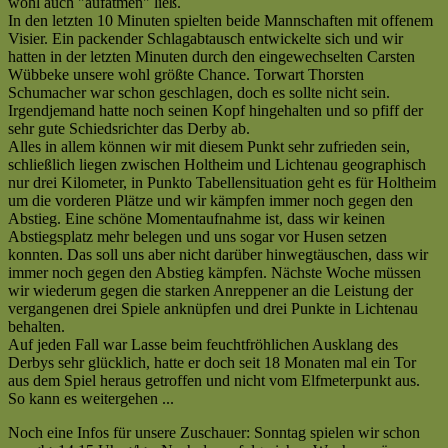
wohl auch "aufatmen" ließ.
In den letzten 10 Minuten spielten beide Mannschaften mit offenem
Visier. Ein packender Schlagabtausch entwickelte sich und wir
hatten in der letzten Minuten durch den eingewechselten Carsten
Wübbeke unsere wohl größte Chance. Torwart Thorsten
Schumacher war schon geschlagen, doch es sollte nicht sein.
Irgendjemand hatte noch seinen Kopf hingehalten und so pfiff der
sehr gute Schiedsrichter das Derby ab.
Alles in allem können wir mit diesem Punkt sehr zufrieden sein,
schließlich liegen zwischen Holtheim und Lichtenau geographisch
nur drei Kilometer, in Punkto Tabellensituation geht es für Holtheim
um die vorderen Plätze und wir kämpfen immer noch gegen den
Abstieg. Eine schöne Momentaufnahme ist, dass wir keinen
Abstiegsplatz mehr belegen und uns sogar vor Husen setzen
konnten. Das soll uns aber nicht darüber hinwegtäuschen, dass wir
immer noch gegen den Abstieg kämpfen. Nächste Woche müssen
wir wiederum gegen die starken Anreppener an die Leistung der
vergangenen drei Spiele anknüpfen und drei Punkte in Lichtenau
behalten.
Auf jeden Fall war Lasse beim feuchtfröhlichen Ausklang des
Derbys sehr glücklich, hatte er doch seit 18 Monaten mal ein Tor
aus dem Spiel heraus getroffen und nicht vom Elfmeterpunkt aus.
So kann es weitergehen ...
Noch eine Infos für unsere Zuschauer: Sonntag spielen wir schon