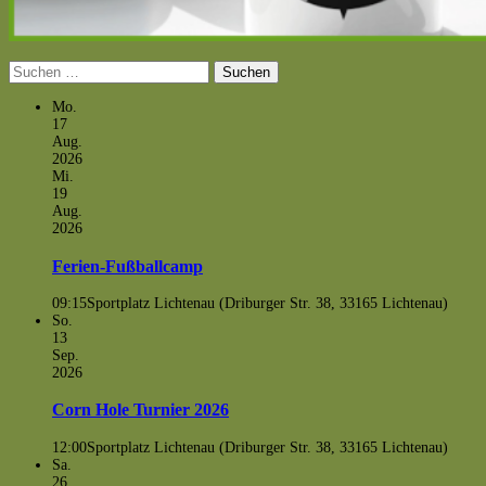
Suchen
nach:
Mo.
17
Aug.
2026
Mi.
19
Aug.
2026
Ferien-Fußballcamp
09:15
Sportplatz Lichtenau (Driburger Str. 38, 33165 Lichtenau)
So.
13
Sep.
2026
Corn Hole Turnier 2026
12:00
Sportplatz Lichtenau (Driburger Str. 38, 33165 Lichtenau)
Sa.
26