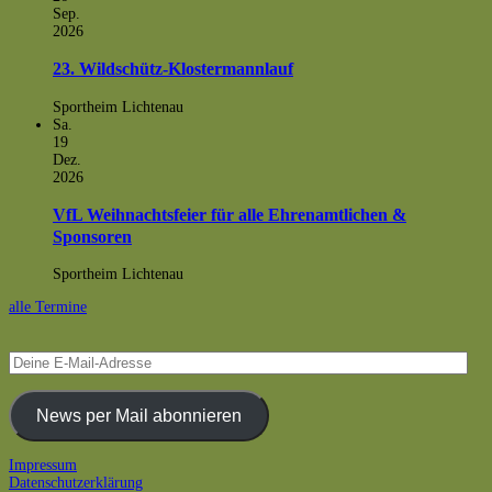
Sep.
2026
23. Wildschütz-Klostermannlauf
Sportheim Lichtenau
Sa.
19
Dez.
2026
VfL Weihnachtsfeier für alle Ehrenamtlichen &
Sponsoren
Sportheim Lichtenau
alle Termine
Deine
E-
Mail-
Adresse
News per Mail abonnieren
Footer
Impressum
Datenschutzerklärung