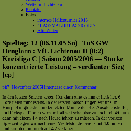
Wetter in Lichtenau
Kontakt
Fotos
internes Hallenturnier 2016
#LASSMALBKLASSIGSEIN
Alte Zeiten
Spieltag: 12 (06.11.05 So) | TuS GW
Henglarn : VfL Lichtenau II (0:2) |
Kreisliga C | Saison 2005/2006 — Starke
konzentrierte Leistung – verdienter Sieg
[cp]
Autor
Veröffentlicht
zu
pit
7. November 2005
Hinterlasse einen Kommentar
am
Spieltag:
In den letzten Spielen gegen Henglarn ging es immer heiß her, 6
12
Tore fielen mindestens. In der letzten Saison fingen wir uns im
(06.11.05 So)
Hinspiel unglücklich in der letzten Minute den 3:3-Ausgleichstreffer,
|
im Rückspiel führten wir zur Halbzeit scheinbar zu hoch mit 4:0, um
TuS
dann mit einem 4:4 nach Hause fahren zu müssen. In der vorigen
GW
Spielzeit lagen wir nach einer Viertelstunde bereits mit 4:0 hinten
Henglarn
und konnten nur noch auf 4:2 verkürzen.
: