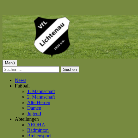
Springe
zum
Inhalt
Primäres
Menü
VfL Lichtenau 1924 e.V.
Suchen
Menü
nach:
News
Fußball
1. Mannschaft
2. Mannschaft
Alte Herren
Damen
Jugend
Abteilungen
AROHA
Badminton
Breitensport