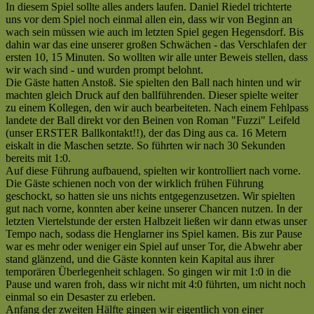
In diesem Spiel sollte alles anders laufen. Daniel Riedel trichterte
VfL
uns vor dem Spiel noch einmal allen ein, dass wir von Beginn an
Lichtenau
wach sein müssen wie auch im letzten Spiel gegen Hegensdorf. Bis
II
dahin war das eine unserer großen Schwächen - das Verschlafen der
(0:2)
ersten 10, 15 Minuten. So wollten wir alle unter Beweis stellen, dass
|
wir wach sind - und wurden prompt belohnt.
Kreisliga
Die Gäste hatten Anstoß. Sie spielten den Ball nach hinten und wir
C
machten gleich Druck auf den ballführenden. Dieser spielte weiter
|
zu einem Kollegen, den wir auch bearbeiteten. Nach einem Fehlpass
Saison
landete der Ball direkt vor den Beinen von Roman "Fuzzi" Leifeld
2005/2006
(unser ERSTER Ballkontakt!!), der das Ding aus ca. 16 Metern
—
eiskalt in die Maschen setzte. So führten wir nach 30 Sekunden
Starke
bereits mit 1:0.
konzentrierte
Auf diese Führung aufbauend, spielten wir kontrolliert nach vorne.
Leistung
Die Gäste schienen noch von der wirklich frühen Führung
–
geschockt, so hatten sie uns nichts entgegenzusetzen. Wir spielten
verdienter
gut nach vorne, konnten aber keine unserer Chancen nutzen. In der
Sieg
letzten Viertelstunde der ersten Halbzeit ließen wir dann etwas unser
[cp]
Tempo nach, sodass die Henglarner ins Spiel kamen. Bis zur Pause
war es mehr oder weniger ein Spiel auf unser Tor, die Abwehr aber
stand glänzend, und die Gäste konnten kein Kapital aus ihrer
temporären Überlegenheit schlagen. So gingen wir mit 1:0 in die
Pause und waren froh, dass wir nicht mit 4:0 führten, um nicht noch
einmal so ein Desaster zu erleben.
Anfang der zweiten Hälfte gingen wir eigentlich von einer