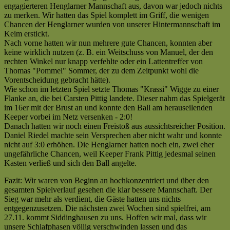
engagierteren Henglarner Mannschaft aus, davon war jedoch nichts
zu merken. Wir hatten das Spiel komplett im Griff, die wenigen
Chancen der Henglarner wurden von unserer Hintermannschaft im
Keim erstickt.
Nach vorne hatten wir nun mehrere gute Chancen, konnten aber
keine wirklich nutzen (z. B. ein Weitschuss von Manuel, der den
rechten Winkel nur knapp verfehlte oder ein Lattentreffer von
Thomas "Pommel" Sommer, der zu dem Zeitpunkt wohl die
Vorentscheidung gebracht hätte).
Wie schon im letzten Spiel setzte Thomas "Krassi" Wigge zu einer
Flanke an, die bei Carsten Pittig landete. Dieser nahm das Spielgerät
im 16er mit der Brust an und konnte den Ball am herauseilenden
Keeper vorbei im Netz versenken - 2:0!
Danach hatten wir noch einen Freistoß aus aussichtsreicher Position.
Daniel Riedel machte sein Versprechen aber nicht wahr und konnte
nicht auf 3:0 erhöhen. Die Henglarner hatten noch ein, zwei eher
ungefährliche Chancen, weil Keeper Frank Pittig jedesmal seinen
Kasten verließ und sich den Ball angelte.
Fazit: Wir waren von Beginn an hochkonzentriert und über den
gesamten Spielverlauf gesehen die klar bessere Mannschaft. Der
Sieg war mehr als verdient, die Gäste hatten uns nichts
entgegenzusetzen. Die nächsten zwei Wochen sind spielfrei, am
27.11. kommt Siddinghausen zu uns. Hoffen wir mal, dass wir
unsere Schlafphasen völlig verschwinden lassen und das