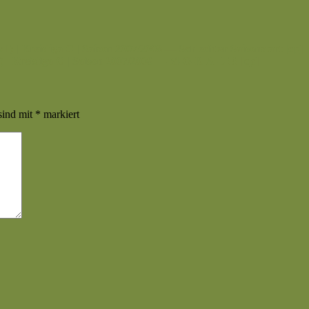
5:1) | Kreisliga C | Saison 2007/2008 — Schlechter Saisonstart [cp]
3) | Kreisliga C | Saison 2007/2008 — M-O-R-A-L !!! [cp]
sind mit
*
markiert