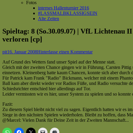
Fotos
internes Hallenturnier 2016
#LASSMALBKLASSIGSEIN
Alte Zeiten
Spieltag: 8 (So.30.09.07) | VfL Lichtenau I
verloren [cp]
Autor
Veröffentlicht
zu
pit
16. Januar 2008
Hinterlasse einen Kommentar
am
Spieltag:
Auf Grund des Wetters fand unser Spiel auf der Menne statt.
8
Gleich mit der zweiten Chance gingen wir in Führung. Carsten Pittig 
(So.30.09.07)
einnetzen. Kleinenberg hatte kaum Chancen, konnte sich aber durch d
|
Für Patrick kam Frank "Radio" Bickmann, welcher mit einem Phantom-T
VfL
Ball kam aber direkt wieder vor Radios Füße, und Radio versuchte de
Lichtenau
Schiedsrichter entschied hier allerdings auf Tor.
II
Leider vermissten wir es hier, unser System zu spielen und so konnte
:
BW
Fazit:
Kleinenberg
Zu diesem Spiel bleibt nicht viel zu sagen. Eigentlich hatten wir es
II
Siege in den nächsten Spielen wiederholen. Bleibt zu hoffen, dass Ma
(2:3)
@Marcel: Vielen Dank für Deine Zeit in der Zweiten Mannschaft...
|
Kreisliga
C