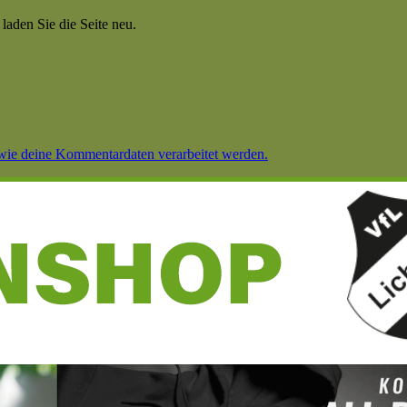
aden Sie die Seite neu.
 wie deine Kommentardaten verarbeitet werden.