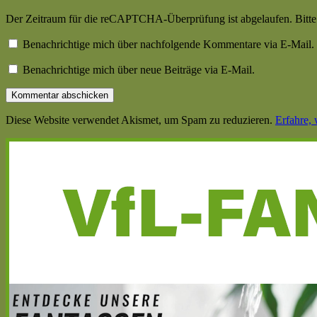
Der Zeitraum für die reCAPTCHA-Überprüfung ist abgelaufen. Bitte l
Benachrichtige mich über nachfolgende Kommentare via E-Mail.
Benachrichtige mich über neue Beiträge via E-Mail.
Diese Website verwendet Akismet, um Spam zu reduzieren.
Erfahre,
Haupt-
Seitenleiste