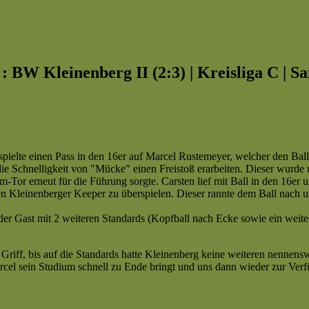
I : BW Kleinenberg II (2:3) | Kreisliga C |
spielte einen Pass in den 16er auf Marcel Rustemeyer, welcher den Bal
ie Schnelligkeit von "Mücke" einen Freistoß erarbeiten. Dieser wurde u
or erneut für die Führung sorgte. Carsten lief mit Ball in den 16er u
n Kleinenberger Keeper zu überspielen. Dieser rannte dem Ball nach un
 der Gast mit 2 weiteren Standards (Kopfball nach Ecke sowie ein weiter
 im Griff, bis auf die Standards hatte Kleinenberg keine weiteren nenn
rcel sein Studium schnell zu Ende bringt und uns dann wieder zur Verf