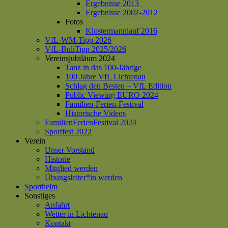
Ergebnisse 2013
Ergebnisse 2002-2012
Fotos
Klostermannlauf 2016
VfL-WM-Tipp 2026
VfL-BuliTipp 2025/2026
Vereinsjubiläum 2024
Tanz in das 100-Jährige
100 Jahre VfL Lichtenau
Schlag den Besten – VfL Edition
Public Viewing EURO 2024
Familien-Ferien-Festival
Historische Videos
FamilienFerienFestival 2024
Sportfest 2022
Verein
Unser Vorstand
Historie
Mitglied werden
Übungsleiter*in werden
Sportheim
Sonstiges
Anfahrt
Wetter in Lichtenau
Kontakt