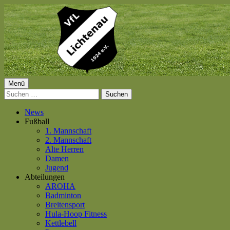
Springe
zum
Inhalt
Primäres
Menü
VfL Lichtenau 1924 e.V.
Suchen
Menü
nach:
News
Fußball
1. Mannschaft
2. Mannschaft
Alte Herren
Damen
Jugend
Abteilungen
AROHA
Badminton
Breitensport
Hula-Hoop Fitness
Kettlebell