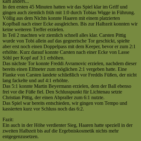
|
kam anders...
VfL
Kreisliga
In den ersten 45 Minuten hatten wir das Spiel klar im Griff und
Lichtenau
C
gingen auch ziemlich früh mit 1:0 durch Tobias Wigge in Führung.
II
|
Völlig aus dem Nichts konnte Haaren mit einem platzierten
:
Saison
Kopfball nach einer Ecke ausgleichen. Bis zur Halbzeit konnten wir
SV
2007/2008
keine weiteren Treffer erzielen.
RW
—
In Teil 2 machten wir ziemlich schnell alles klar. Carsten Pittig
Haaren
Lichtenau
wurde von Tobi allein auf das gegnerische Tor geschickt, spielte
II
gewinnt
aber erst noch einen Doppelpass mit dem Keeper, bevor er zum 2:1
(6:2)
Derby
erhöhte. Kurz darauf konnte Carsten nach einer Ecke von Lasse
|
gegen
Söhl per Kopf auf 3:1 erhöhen.
Kreisliga
Husen
Das nächste Tor konnte Freddi Avramovic erzielen, nachdem dieser
C
mit
bereits einen Elfmeter zum möglichen 2:1 vergeben hatte. Eine
|
5:0
Flanke von Carsten landete schließlich vor Freddis Füßen, der nicht
Saison
[fp]
lang fackelte und auf 4:1 erhöhte.
2007/2008
Das 5:1 konnte Martin Beyermann erzielen, dem der Ball ebenso
—
frei vor die Füße fiel. Den Schlusspunkt für Lichtenau setzte
Leichtes
Christian Pittig, der einen Abpraller zum 6:1 nutzte.
Spiel
Das Spiel war bereits entschieden, wir gingen vom Tempo und
gegen
kassierten kurz vor Schluss noch das 6:2.
Haaren
[cp]
Fazit:
Ein auch in der Höhe verdienter Sieg, Haaren hatte speziell in der
zweiten Halbzeit bis auf die Ergebniskosmetik nichts mehr
entgegenzusetzen.