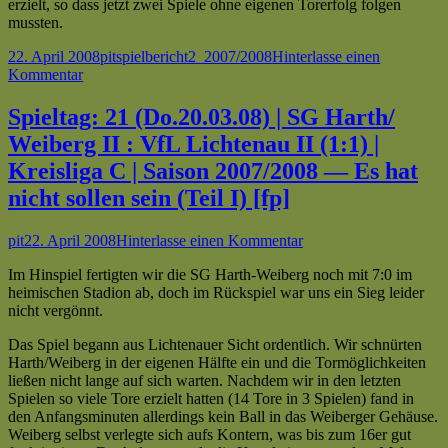
erzielt, so dass jetzt zwei Spiele ohne eigenen Torerfolg folgen
mussten.
Veröffentlicht
Autor
Kategorien
Schlagwörter
22. April 2008
pit
spielbericht
2_2007/2008
Hinterlasse einen
am
zu
Kommentar
Spieltag:
25
Spieltag: 21 (Do.20.03.08) | SG Harth/
(So.20.04.08)
Weiberg II : VfL Lichtenau II (1:1) |
|
VfL
Kreisliga C | Saison 2007/2008 — Es hat
Lichtenau
nicht sollen sein (Teil I) [fp]
II
:
SC
Autor
Veröffentlicht
zu
pit
22. April 2008
Hinterlasse einen Kommentar
Holtheim
am
Spieltag:
II
Im Hinspiel fertigten wir die SG Harth-Weiberg noch mit 7:0 im
21
(0:0)
heimischen Stadion ab, doch im Rückspiel war uns ein Sieg leider
(Do.20.03.08)
|
nicht vergönnt.
|
Kreisliga
SG
C
Das Spiel begann aus Lichtenauer Sicht ordentlich. Wir schnürten
Harth/
|
Harth/Weiberg in der eigenen Hälfte ein und die Tormöglichkeiten
Weiberg
Saison
ließen nicht lange auf sich warten. Nachdem wir in den letzten
II
2007/2008
Spielen so viele Tore erzielt hatten (14 Tore in 3 Spielen) fand in
:
—
den Anfangsminuten allerdings kein Ball in das Weiberger Gehäuse.
VfL
Es
Weiberg selbst verlegte sich aufs Kontern, was bis zum 16er gut
Lichtenau