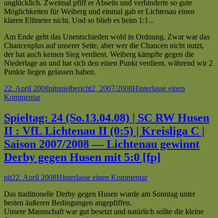
unglücklich. Zweimal pfiff er Abseits und verhinderte so gute
Möglichkeiten für Weiberg und einmal gab er Lichtenau einen
klaren Elfmeter nicht. Und so blieb es beim 1:1...
Am Ende geht das Unentschieden wohl in Ordnung. Zwar war das
Chancenplus auf unserer Seite, aber wer die Chancen nicht nutzt,
der hat auch keinen Sieg verdient. Weiberg kämpfte gegen die
Niederlage an und hat sich den einen Punkt verdient, während wir 2
Punkte liegen gelassen haben.
Veröffentlicht
Autor
Kategorien
Schlagwörter
22. April 2008
pit
spielbericht
2_2007/2008
Hinterlasse einen
am
zu
Kommentar
Spieltag:
21
Spieltag: 24 (So.13.04.08) | SC RW Husen
(Do.20.03.08)
II : VfL Lichtenau II (0:5) | Kreisliga C |
|
SG
Saison 2007/2008 — Lichtenau gewinnt
Harth/
Derby gegen Husen mit 5:0 [fp]
Weiberg
II
:
Autor
Veröffentlicht
zu
pit
22. April 2008
Hinterlasse einen Kommentar
VfL
am
Spieltag:
Lichtenau
Das traditionelle Derby gegen Husen wurde am Sonntag unter
24
II
besten äußeren Bedingungen angepfiffen.
(So.13.04.08)
(1:1)
Unsere Mannschaft war gut besetzt und natürlich sollte die kleine
|