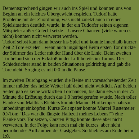
[cp]
|
Dementsprechend gingen wir auch ins Spiel und konnten uns von
Kreisliga
Beginn an ein leichtes Übergewicht erspielen. Tudorf hatte
C
Probleme mit der Zuordnung, was nicht zuletzt auch in einer
|
Spielsituation deutlich wurde, in der ein Tudorfer seinen eigenen
Saison
Mitspieler außer Gefecht setzte... Unsere Chancen (viele waren es
2007/2008
nicht) konnten nicht verwertet werden.
—
Tudorf selbst kam dann besser ins Spiel und konnte innerhalb kurzer
Bloß
Zeit 2 Tore erzielen - wenn auch ungültige! Beim ersten Tor drückte
nicht
der Stürmer das Leder mit der Hand über die Linie. Beim zweiten
von
Tor befand sich der Eckstoß in der Luft bereits im Toraus. Der
Flugzeugen
Schiedsrichter stand in beiden Situationen goldrichtig und gab die
ablenken
Tore nicht. So ging es mit 0:0 in die Pause.
lassen…
[cp]
Im zweiten Durchgang wurden die Beine mit voranschreitender Zeit
immer müder, das heiße Wetter half dabei nicht wirklich. Auf beiden
Seiten gab es keine wirklichen Torchancen, bis dann etwa in der 75.
Minute die Erlösung durch das 1:0 herbeigerufen wurde. Nach toller
Flanke von Matthias Richters konnte Manuel Hartkemper nahezu
unbedrängt einköpfen. Kurze Zeit später konnte Marcel Rustemeier
(O-Ton: "Das war die längste Halbzeit meines Lebens!") eine
Flanke vors Tor setzen, Carsten Pittig konnte diese aber nicht
verwerten. In der Folge kam noch mal ein kurzes, aber nicht
bedrohendes Aufbäumen der Gastgeber. So blieb es am Ende beim
1:0.