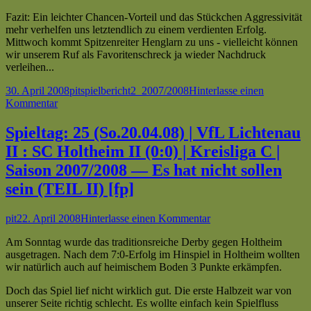
Fazit: Ein leichter Chancen-Vorteil und das Stückchen Aggressivität
mehr verhelfen uns letztendlich zu einem verdienten Erfolg.
Mittwoch kommt Spitzenreiter Henglarn zu uns - vielleicht können
wir unserem Ruf als Favoritenschreck ja wieder Nachdruck
verleihen...
Veröffentlicht
Autor
Kategorien
Schlagwörter
30. April 2008
pit
spielbericht
2_2007/2008
Hinterlasse einen
am
zu
Kommentar
Spieltag:
26
Spieltag: 25 (So.20.04.08) | VfL Lichtenau
(So.27.04.08)
II : SC Holtheim II (0:0) | Kreisliga C |
|
TSV
Saison 2007/2008 — Es hat nicht sollen
Tudorf
sein (TEIL II) [fp]
II
:
VfL
Autor
Veröffentlicht
zu
pit
22. April 2008
Hinterlasse einen Kommentar
Lichtenau
am
Spieltag:
II
Am Sonntag wurde das traditionsreiche Derby gegen Holtheim
25
(0:1)
ausgetragen. Nach dem 7:0-Erfolg im Hinspiel in Holtheim wollten
(So.20.04.08)
|
wir natürlich auch auf heimischem Boden 3 Punkte erkämpfen.
|
Kreisliga
VfL
C
Doch das Spiel lief nicht wirklich gut. Die erste Halbzeit war von
Lichtenau
|
unserer Seite richtig schlecht. Es wollte einfach kein Spielfluss
II