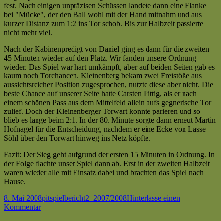
fest. Nach einigen unpräzisen Schüssen landete dann eine Flanke
reichen
bei "Mücke", der den Ball wohl mit der Hand mitnahm und aus
zum
kurzer Distanz zum 1:2 ins Tor schob. Bis zur Halbzeit passierte
Sieg
nicht mehr viel.
im
Derby
Nach der Kabinenpredigt von Daniel ging es dann für die zweiten
gegen
45 Minuten wieder auf den Platz. Wir fanden unsere Ordnung
Kleinenberg
wieder. Das Spiel war hart umkämpft, aber auf beiden Seiten gab es
[fp]
kaum noch Torchancen. Kleinenberg bekam zwei Freistöße aus
aussichtsreicher Position zugesprochen, nutzte diese aber nicht. Die
beste Chance auf unserer Seite hatte Carsten Pittig, als er nach
einem schönen Pass aus dem Mittelfeld allein aufs gegnerische Tor
zulief. Doch der Kleinenberger Torwart konnte parieren und so
blieb es lange beim 2:1. In der 80. Minute sorgte dann erneut Martin
Hofnagel für die Entscheidung, nachdem er eine Ecke von Lasse
Söhl über den Torwart hinweg ins Netz köpfte.
Fazit: Der Sieg geht aufgrund der ersten 15 Minuten in Ordnung. In
der Folge flachte unser Spiel dann ab. Erst in der zweiten Halbzeit
waren wieder alle mit Einsatz dabei und brachten das Spiel nach
Hause.
Veröffentlicht
Autor
Kategorien
Schlagwörter
8. Mai 2008
pit
spielbericht
2_2007/2008
Hinterlasse einen
am
zu
Kommentar
Spieltag: