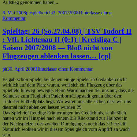
Aufstieg genommen haben...
Veröffentlicht
Autor
Kategorien
Schlagwörter
8. Mai 2008
pit
spielbericht
2_2007/2008
Hinterlasse einen
am
zu
Kommentar
Spieltag:
27
Spieltag: 26 (So.27.04.08) | TSV Tudorf II
(So.04.05.08)
: VfL Lichtenau II (0:1) | Kreisliga C |
|
VfL
Saison 2007/2008 — Bloß nicht von
Lichtenau
Flugzeugen ablenken lassen… [cp]
II
:
TuS
Autor
Veröffentlicht
zu
pit
30. April 2008
Hinterlasse einen Kommentar
GW
am
Spieltag:
Henglarn
Es gab schon Spiele, bei denen einige Spieler in Gedanken nicht
26
(0:0)
wirklich auf dem Platz waren, weil sich ein Flugzeug über das
(So.27.04.08)
|
Spielfeld hinweg bewegte. Beim Warmmachen fiel uns auf, dass die
|
Kreisliga
Schneise zum Flughafen Paderborn/Lippstadt genau über dem
TSV
C
Tudorfer Fußballplatz liegt. Wir waren uns alle sicher, dass wir uns
Tudorf
|
diesmal nicht ablenken lassen würden 😉
II
Saison
Das Spiel rief freudige Erinnerungen ins Gedächtnis, schließlich
:
2007/2008
hatten wir im Hinspiel nach einem 0:3-Rückstand zur Halbzeit in
VfL
—
der Nachspielzeit des zweiten Durchganges noch das 3:3 erzielt!
Lichtenau
Tabellenführer
Natürlich wollten wir in diesem Spiel gleich vom Anpfiff an wach
II
gestürzt!!
sein.
(0:1)