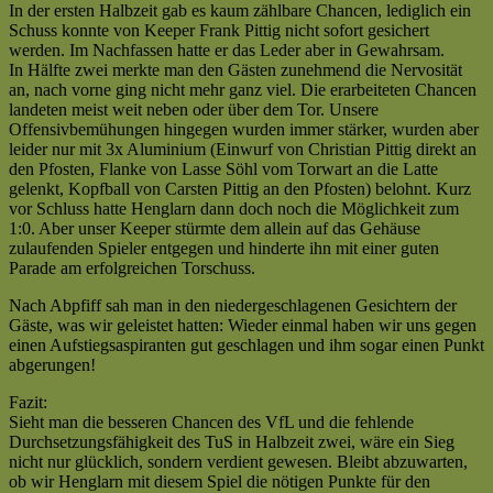
Derby
In der ersten Halbzeit gab es kaum zählbare Chancen, lediglich ein
2007/2008
gegen
Schuss konnte von Keeper Frank Pittig nicht sofort gesichert
—
Kleinenberg
werden. Im Nachfassen hatte er das Leder aber in Gewahrsam.
Tabellenführer
[fp]
In Hälfte zwei merkte man den Gästen zunehmend die Nervosität
gestürzt!!
an, nach vorne ging nicht mehr ganz viel. Die erarbeiteten Chancen
[cp]
landeten meist weit neben oder über dem Tor. Unsere
Offensivbemühungen hingegen wurden immer stärker, wurden aber
leider nur mit 3x Aluminium (Einwurf von Christian Pittig direkt an
den Pfosten, Flanke von Lasse Söhl vom Torwart an die Latte
gelenkt, Kopfball von Carsten Pittig an den Pfosten) belohnt. Kurz
vor Schluss hatte Henglarn dann doch noch die Möglichkeit zum
1:0. Aber unser Keeper stürmte dem allein auf das Gehäuse
zulaufenden Spieler entgegen und hinderte ihn mit einer guten
Parade am erfolgreichen Torschuss.
Nach Abpfiff sah man in den niedergeschlagenen Gesichtern der
Gäste, was wir geleistet hatten: Wieder einmal haben wir uns gegen
einen Aufstiegsaspiranten gut geschlagen und ihm sogar einen Punkt
abgerungen!
Fazit:
Sieht man die besseren Chancen des VfL und die fehlende
Durchsetzungsfähigkeit des TuS in Halbzeit zwei, wäre ein Sieg
nicht nur glücklich, sondern verdient gewesen. Bleibt abzuwarten,
ob wir Henglarn mit diesem Spiel die nötigen Punkte für den