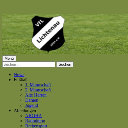
Springe
zum
Inhalt
Primäres
Menü
VfL Lichtenau 1924 e.V.
Suchen
Menü
nach:
News
Fußball
1. Mannschaft
2. Mannschaft
Alte Herren
Damen
Jugend
Abteilungen
AROHA
Badminton
Breitensport