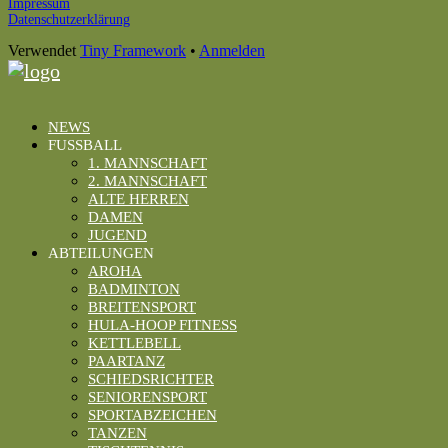
Footer
Impressum
Datenschutzerklärung
Inhalt
Verwendet
Tiny Framework
•
Anmelden
NEWS
FUSSBALL
1. MANNSCHAFT
2. MANNSCHAFT
ALTE HERREN
DAMEN
JUGEND
ABTEILUNGEN
AROHA
BADMINTON
BREITENSPORT
HULA-HOOP FITNESS
KETTLEBELL
PAARTANZ
SCHIEDSRICHTER
SENIORENSPORT
SPORTABZEICHEN
TANZEN