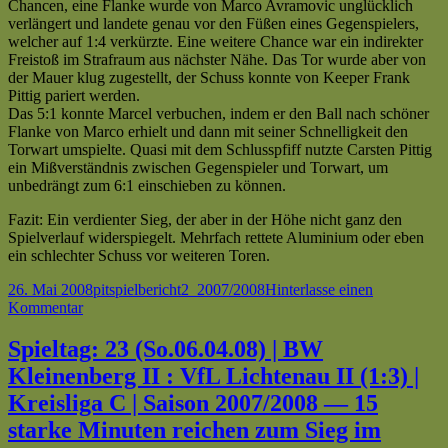
Chancen, eine Flanke wurde von Marco Avramovic unglücklich
verlängert und landete genau vor den Füßen eines Gegenspielers,
welcher auf 1:4 verkürzte. Eine weitere Chance war ein indirekter
Freistoß im Strafraum aus nächster Nähe. Das Tor wurde aber von
der Mauer klug zugestellt, der Schuss konnte von Keeper Frank
Pittig pariert werden.
Das 5:1 konnte Marcel verbuchen, indem er den Ball nach schöner
Flanke von Marco erhielt und dann mit seiner Schnelligkeit den
Torwart umspielte. Quasi mit dem Schlusspfiff nutzte Carsten Pittig
ein Mißverständnis zwischen Gegenspieler und Torwart, um
unbedrängt zum 6:1 einschieben zu können.
Fazit: Ein verdienter Sieg, der aber in der Höhe nicht ganz den
Spielverlauf widerspiegelt. Mehrfach rettete Aluminium oder eben
ein schlechter Schuss vor weiteren Toren.
Veröffentlicht
Autor
Kategorien
Schlagwörter
26. Mai 2008
pit
spielbericht
2_2007/2008
Hinterlasse einen
am
zu
Kommentar
Spieltag:
28
Spieltag: 23 (So.06.04.08) | BW
(So.18.05.08)
Kleinenberg II : VfL Lichtenau II (1:3) |
|
SG
Kreisliga C | Saison 2007/2008 — 15
Siddingh.
starke Minuten reichen zum Sieg im
/