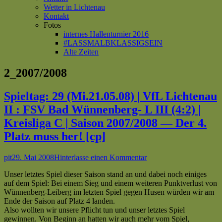
Wetter in Lichtenau
Kontakt
Fotos
internes Hallenturnier 2016
#LASSMALBKLASSIGSEIN
Alte Zeiten
Schlagwort:
2_2007/2008
Spieltag: 29 (Mi.21.05.08) | VfL Lichtenau
II : FSV Bad Wünnenberg- L III (4:2) |
Kreisliga C | Saison 2007/2008 — Der 4.
Platz muss her! [cp]
Autor
Veröffentlicht
zu
pit
29. Mai 2008
Hinterlasse einen Kommentar
am
Spieltag:
Unser letztes Spiel dieser Saison stand an und dabei noch einiges
29
auf dem Spiel: Bei einem Sieg und einem weiteren Punktverlust von
(Mi.21.05.08)
Wünnenberg-Leiberg im letzten Spiel gegen Husen würden wir am
|
Ende der Saison auf Platz 4 landen.
VfL
Also wollten wir unsere Pflicht tun und unser letztes Spiel
Lichtenau
gewinnen. Von Beginn an hatten wir auch mehr vom Spiel,
II