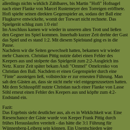
allerdings nichts wirklich Zählbares, bis Martin "Hofi" Hofnagel
:
nach einer Flanke von Marcel Rustemeyer den Torreigen eröffnete.
FSV
Hofi spielte seinen direkten Gegenspieler an, sodass der Ball eine
Bad
Flugkurve entwickelte, womit der Torwart nicht rechnete. Das
Wünnenberg-
Spielgerät schlug zum 1:0 ein!
L
Im Anschluss kamen wir wieder in unseren alten Trott und ließen
III
den Gegner ins Spiel kommen. Innerhalb kurzer Zeit drehte der Gast
(4:2)
das Spiel und es stand 1:2. Mit diesem Spielstand ging es in die
|
Pause.
Kreisliga
Nachdem wir die Seiten gewechselt hatten, bekamen wir wieder
C
mehr Chancen. Christian Pittig nutzte dabei einen Fehler des
|
Keepers aus und stolperte das Spielgerät zum 2:2-Ausgleich ins
Saison
Netz. Kurze Zeit später bekam Andi "Ommel" Omelcenko von
2007/2008
Christian den Ball. Nachdem er einen Gegenspieler durch eine
—
"Finte" aussteigen ließ, vollstreckte er zur erneuten Führung. Man
Der
sah den Gästen an, dass sie nicht mehr viel entgegenzusetzen hatten.
4.
Mit dem Schlusspfiff nutzte Christian nach einer Flanke von Lasse
Platz
Söhl erneut einen Fehler des Keepers aus und köpfte zum 4:2-
muss
Endstand ein.
her!
[cp]
Fazit:
Das Ergebnis sieht deutlicher aus, als es in Wirklichkeit war. Eine
Riesenchance der Gäste wurde von Keeper Frank Pittig durch
frühes Herauslaufen vereitelt - das hätte die 3:1 Führung für
Wünnenberg-Leiberg sein können. Ein Unentschieden wäre