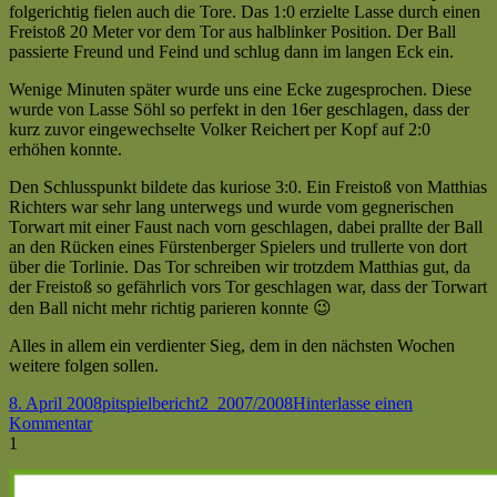
gegen
folgerichtig fielen auch die Tore. Das 1:0 erzielte Lasse durch einen
II
Haaren
Freistoß 20 Meter vor dem Tor aus halblinker Position. Der Ball
(3:0)
[cp]
passierte Freund und Feind und schlug dann im langen Eck ein.
|
Kreisliga
Wenige Minuten später wurde uns eine Ecke zugesprochen. Diese
C
wurde von Lasse Söhl so perfekt in den 16er geschlagen, dass der
|
kurz zuvor eingewechselte Volker Reichert per Kopf auf 2:0
Saison
erhöhen konnte.
2007/2008
—
Den Schlusspunkt bildete das kuriose 3:0. Ein Freistoß von Matthias
Lichtenau
Richters war sehr lang unterwegs und wurde vom gegnerischen
II
Torwart mit einer Faust nach vorn geschlagen, dabei prallte der Ball
schlägt
an den Rücken eines Fürstenberger Spielers und trullerte von dort
Fürstenberg
über die Torlinie. Das Tor schreiben wir trotzdem Matthias gut, da
mit
der Freistoß so gefährlich vors Tor geschlagen war, dass der Torwart
3:0
den Ball nicht mehr richtig parieren konnte 😉
[fp]
Alles in allem ein verdienter Sieg, dem in den nächsten Wochen
weitere folgen sollen.
Veröffentlicht
Autor
Kategorien
Schlagwörter
8. April 2008
pit
spielbericht
2_2007/2008
Hinterlasse einen
am
zu
Kommentar
Seitennummerierung
Seite
Seite
Seite
Spieltag:
1
2
3
Nächste Seite
22
der
Haupt-
(So.30.03.08)