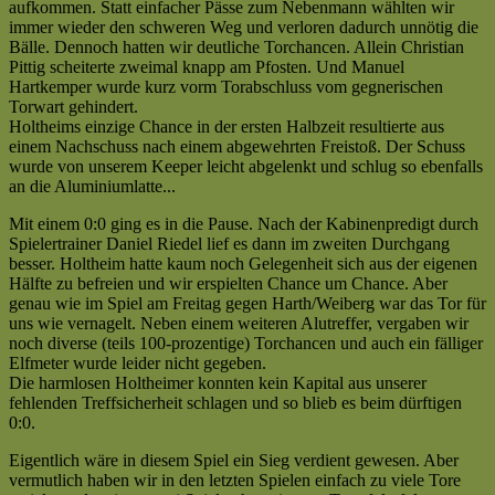
Saison
aufkommen. Statt einfacher Pässe zum Nebenmann wählten wir
:
2007/2008
immer wieder den schweren Weg und verloren dadurch unnötig die
SC
—
Bälle. Dennoch hatten wir deutliche Torchancen. Allein Christian
Holtheim
Bloß
Pittig scheiterte zweimal knapp am Pfosten. Und Manuel
II
nicht
Hartkemper wurde kurz vorm Torabschluss vom gegnerischen
(0:0)
von
Torwart gehindert.
|
Flugzeugen
Holtheims einzige Chance in der ersten Halbzeit resultierte aus
Kreisliga
ablenken
einem Nachschuss nach einem abgewehrten Freistoß. Der Schuss
C
lassen…
wurde von unserem Keeper leicht abgelenkt und schlug so ebenfalls
|
[cp]
an die Aluminiumlatte...
Saison
2007/2008
Mit einem 0:0 ging es in die Pause. Nach der Kabinenpredigt durch
—
Spielertrainer Daniel Riedel lief es dann im zweiten Durchgang
Es
besser. Holtheim hatte kaum noch Gelegenheit sich aus der eigenen
hat
Hälfte zu befreien und wir erspielten Chance um Chance. Aber
nicht
genau wie im Spiel am Freitag gegen Harth/Weiberg war das Tor für
sollen
uns wie vernagelt. Neben einem weiteren Alutreffer, vergaben wir
sein
noch diverse (teils 100-prozentige) Torchancen und auch ein fälliger
(TEIL
Elfmeter wurde leider nicht gegeben.
II)
Die harmlosen Holtheimer konnten kein Kapital aus unserer
[fp]
fehlenden Treffsicherheit schlagen und so blieb es beim dürftigen
0:0.
Eigentlich wäre in diesem Spiel ein Sieg verdient gewesen. Aber
vermutlich haben wir in den letzten Spielen einfach zu viele Tore