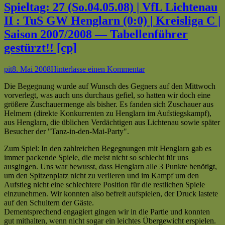
23
Spieltag: 27 (So.04.05.08) | VfL Lichtenau
(So.06.04.08)
II : TuS GW Henglarn (0:0) | Kreisliga C |
|
BW
Saison 2007/2008 — Tabellenführer
Kleinenberg
gestürzt!! [cp]
II
:
VfL
Autor
Veröffentlicht
zu
pit
8. Mai 2008
Hinterlasse einen Kommentar
Lichtenau
am
Spieltag:
II
Die Begegnung wurde auf Wunsch des Gegners auf den Mittwoch
27
(1:3)
vorverlegt, was auch uns durchaus gefiel, so hatten wir doch eine
(So.04.05.08)
|
größere Zuschauermenge als bisher. Es fanden sich Zuschauer aus
|
Kreisliga
Helmern (direkte Konkurrenten zu Henglarn im Aufstiegskampf),
VfL
C
aus Henglarn, die üblichen Verdächtigen aus Lichtenau sowie später
Lichtenau
|
Besucher der "Tanz-in-den-Mai-Party".
II
Saison
:
2007/2008
Zum Spiel: In den zahlreichen Begegnungen mit Henglarn gab es
TuS
—
immer packende Spiele, die meist nicht so schlecht für uns
GW
15
ausgingen. Uns war bewusst, dass Henglarn alle 3 Punkte benötigt,
Henglarn
starke
um den Spitzenplatz nicht zu verlieren und im Kampf um den
(0:0)
Minuten
Aufstieg nicht eine schlechtere Position für die restlichen Spiele
|
reichen
einzunehmen. Wir konnten also befreit aufspielen, der Druck lastete
Kreisliga
zum
auf den Schultern der Gäste.
C
Sieg
Dementsprechend engagiert gingen wir in die Partie und konnten
|
im
gut mithalten, wenn nicht sogar ein leichtes Übergewicht erspielen.
Saison