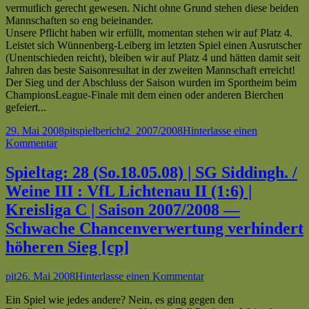
vermutlich gerecht gewesen. Nicht ohne Grund stehen diese beiden
Mannschaften so eng beieinander.
Unsere Pflicht haben wir erfüllt, momentan stehen wir auf Platz 4.
Leistet sich Wünnenberg-Leiberg im letzten Spiel einen Ausrutscher
(Unentschieden reicht), bleiben wir auf Platz 4 und hätten damit seit
Jahren das beste Saisonresultat in der zweiten Mannschaft erreicht!
Der Sieg und der Abschluss der Saison wurden im Sportheim beim
ChampionsLeague-Finale mit dem einen oder anderen Bierchen
gefeiert...
Veröffentlicht
Autor
Kategorien
Schlagwörter
29. Mai 2008
pit
spielbericht
2_2007/2008
Hinterlasse einen
am
zu
Kommentar
Spieltag:
29
Spieltag: 28 (So.18.05.08) | SG Siddingh. /
(Mi.21.05.08)
Weine III : VfL Lichtenau II (1:6) |
|
VfL
Kreisliga C | Saison 2007/2008 —
Lichtenau
Schwache Chancenverwertung verhindert
II
:
höheren Sieg [cp]
FSV
Bad
Autor
Veröffentlicht
zu
pit
26. Mai 2008
Hinterlasse einen Kommentar
Wünnenberg-
am
Spieltag:
L
Ein Spiel wie jedes andere? Nein, es ging gegen den
28
III