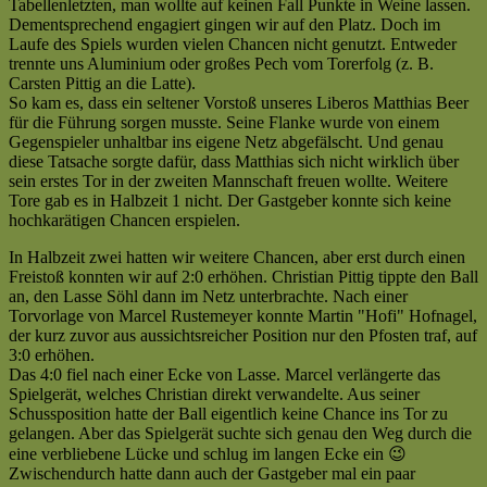
Tabellenletzten, man wollte auf keinen Fall Punkte in Weine lassen.
(So.18.05.08)
(4:2)
Dementsprechend engagiert gingen wir auf den Platz. Doch im
|
|
Laufe des Spiels wurden vielen Chancen nicht genutzt. Entweder
SG
Kreisliga
trennte uns Aluminium oder großes Pech vom Torerfolg (z. B.
Siddingh.
C
Carsten Pittig an die Latte).
/
|
So kam es, dass ein seltener Vorstoß unseres Liberos Matthias Beer
Weine
Saison
für die Führung sorgen musste. Seine Flanke wurde von einem
III
2007/2008
Gegenspieler unhaltbar ins eigene Netz abgefälscht. Und genau
:
—
diese Tatsache sorgte dafür, dass Matthias sich nicht wirklich über
VfL
Der
sein erstes Tor in der zweiten Mannschaft freuen wollte. Weitere
Lichtenau
4.
Tore gab es in Halbzeit 1 nicht. Der Gastgeber konnte sich keine
II
Platz
hochkarätigen Chancen erspielen.
(1:6)
muss
|
her!
In Halbzeit zwei hatten wir weitere Chancen, aber erst durch einen
Kreisliga
[cp]
Freistoß konnten wir auf 2:0 erhöhen. Christian Pittig tippte den Ball
C
an, den Lasse Söhl dann im Netz unterbrachte. Nach einer
|
Torvorlage von Marcel Rustemeyer konnte Martin "Hofi" Hofnagel,
Saison
der kurz zuvor aus aussichtsreicher Position nur den Pfosten traf, auf
2007/2008
3:0 erhöhen.
—
Das 4:0 fiel nach einer Ecke von Lasse. Marcel verlängerte das
Schwache
Spielgerät, welches Christian direkt verwandelte. Aus seiner
Chancenverwertung
Schussposition hatte der Ball eigentlich keine Chance ins Tor zu
verhindert
gelangen. Aber das Spielgerät suchte sich genau den Weg durch die
höheren
eine verbliebene Lücke und schlug im langen Ecke ein 😉
Sieg
Zwischendurch hatte dann auch der Gastgeber mal ein paar
[cp]