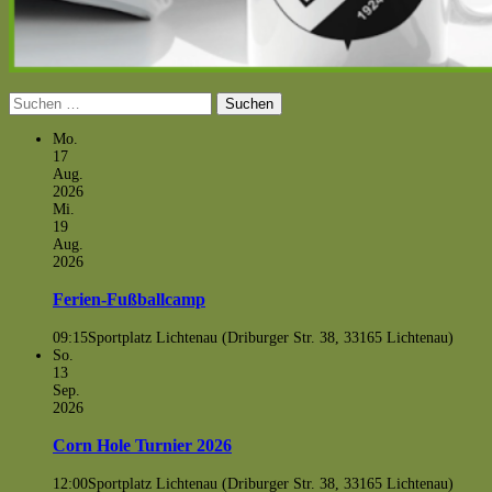
Suchen
nach:
Mo.
17
Aug.
2026
Mi.
19
Aug.
2026
Ferien-Fußballcamp
09:15
Sportplatz Lichtenau (Driburger Str. 38, 33165 Lichtenau)
So.
13
Sep.
2026
Corn Hole Turnier 2026
12:00
Sportplatz Lichtenau (Driburger Str. 38, 33165 Lichtenau)