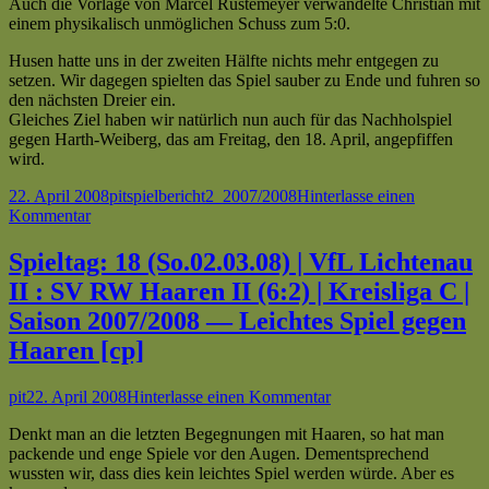
Auch die Vorlage von Marcel Rustemeyer verwandelte Christian mit
einem physikalisch unmöglichen Schuss zum 5:0.
Husen hatte uns in der zweiten Hälfte nichts mehr entgegen zu
setzen. Wir dagegen spielten das Spiel sauber zu Ende und fuhren so
den nächsten Dreier ein.
Gleiches Ziel haben wir natürlich nun auch für das Nachholspiel
gegen Harth-Weiberg, das am Freitag, den 18. April, angepfiffen
wird.
Veröffentlicht
Autor
Kategorien
Schlagwörter
22. April 2008
pit
spielbericht
2_2007/2008
Hinterlasse einen
am
zu
Kommentar
Spieltag:
24
Spieltag: 18 (So.02.03.08) | VfL Lichtenau
(So.13.04.08)
II : SV RW Haaren II (6:2) | Kreisliga C |
|
SC
Saison 2007/2008 — Leichtes Spiel gegen
RW
Haaren [cp]
Husen
II
:
Autor
Veröffentlicht
zu
pit
22. April 2008
Hinterlasse einen Kommentar
VfL
am
Spieltag:
Lichtenau
Denkt man an die letzten Begegnungen mit Haaren, so hat man
18
II
packende und enge Spiele vor den Augen. Dementsprechend
(So.02.03.08)
(0:5)
wussten wir, dass dies kein leichtes Spiel werden würde. Aber es
|