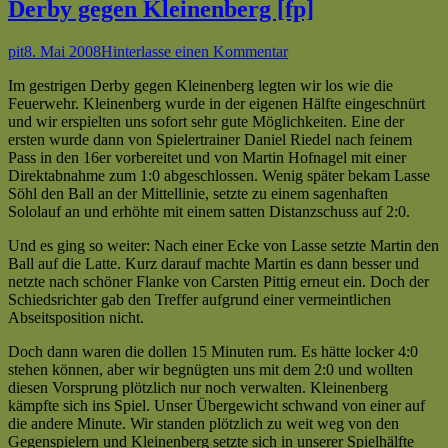
Weine
Derby gegen Kleinenberg [fp]
III
:
Autor
Veröffentlicht
zu
pit
8. Mai 2008
Hinterlasse einen Kommentar
VfL
am
Spieltag:
Lichtenau
Im gestrigen Derby gegen Kleinenberg legten wir los wie die
23
II
Feuerwehr. Kleinenberg wurde in der eigenen Hälfte eingeschnürt
(So.06.04.08)
(1:6)
und wir erspielten uns sofort sehr gute Möglichkeiten. Eine der
|
|
ersten wurde dann von Spielertrainer Daniel Riedel nach feinem
BW
Kreisliga
Pass in den 16er vorbereitet und von Martin Hofnagel mit einer
Kleinenberg
C
Direktabnahme zum 1:0 abgeschlossen. Wenig später bekam Lasse
II
|
Söhl den Ball an der Mittellinie, setzte zu einem sagenhaften
:
Saison
Sololauf an und erhöhte mit einem satten Distanzschuss auf 2:0.
VfL
2007/2008
Lichtenau
—
Und es ging so weiter: Nach einer Ecke von Lasse setzte Martin den
II
Schwache
Ball auf die Latte. Kurz darauf machte Martin es dann besser und
(1:3)
Chancenverwertung
netzte nach schöner Flanke von Carsten Pittig erneut ein. Doch der
|
verhindert
Schiedsrichter gab den Treffer aufgrund einer vermeintlichen
Kreisliga
höheren
Abseitsposition nicht.
C
Sieg
|
[cp]
Doch dann waren die dollen 15 Minuten rum. Es hätte locker 4:0
Saison
stehen können, aber wir begnügten uns mit dem 2:0 und wollten
2007/2008
diesen Vorsprung plötzlich nur noch verwalten. Kleinenberg
—
kämpfte sich ins Spiel. Unser Übergewicht schwand von einer auf
15
die andere Minute. Wir standen plötzlich zu weit weg von den
starke
Gegenspielern und Kleinenberg setzte sich in unserer Spielhälfte
Minuten