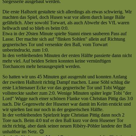
|
Siegesserie ausgebaut werden.
SC
Kreisliga
RW
C
Die erste Halbzeit gestaltete sich allerdings als etwas schwierig. Wir
Husen
|
machten das Spiel, doch Husen war vor allem durch lange Bälle
II
Saison
gefährlich. Aber sowohl Torwart, als auch Abwehr des VfL waren
:
2007/2008
hellwach und so blieb es beim 0:0.
VfL
—
Etwa in der 20sten Minute spielte Stanni einen sauberen Pass auf
Lichtenau
Es
Lasse. Der machte sich auf "flinken Sohlen" allein auf Richtung
II
hat
gegnerisches Tor und versenkte den Ball, vom Torwart
(0:5)
nicht
unbeeindruckt, zum 1:0.
|
sollen
In den verbleibenden Minuten der ersten Hälfte passierte dann nicht
Kreisliga
sein
mehr viel. Auf beiden Seiten konnten keine vernünftigen
C
(Teil
Torchancen mehr herausgespielt werden.
|
I)
Saison
So hatten wir uns 45 Minuten gut ausgeruht und konnten Anfang
[fp]
2007/2008
der zweiten Halbzeit richtig Dampf machen. Lasse Söhl schlug die
—
erste Lichtenauer Ecke vor das gegnerische Tor und Tobi Wigge
Lichtenau
vollstreckte sauber zum 2:0. Wenige Minuten später legte Tobi "der
gewinnt
Lord" Wigge nach einer schönen Flanke von Christian Pittig das 3:0
Derby
nach. Die Gegenwehr der Husener war damit im Keim erstickt und
gegen
wir spielten fast nur noch in der gegnerischen Hälfte.
Husen
In der verbleibenden Spielzeit legte Christian Pittig dann noch 2
mit
Tore nach. Beim 4:0 traf er den Ball kurz vor dem Husener Tor
5:0
nicht richtig, aber dank seiner neuen Ribèry-Pöhler landete der Ball
[fp]
unhaltbar im Netz. 😉