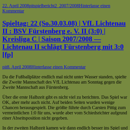
Veröffentlicht
Autor
Kategorien
Schlagwörter
22. April 2008
pit
spielbericht
2_2007/2008
Hinterlasse einen
am
zu
Kommentar
Spieltag:
18
Spieltag: 22 (So.30.03.08) | VfL Lichtenau
(So.02.03.08)
II : BSV Fürstenberg e. V. II (3:0) |
|
VfL
Kreisliga C | Saison 2007/2008 —
Lichtenau
Lichtenau II schlägt Fürstenberg mit 3:0
II
:
[fp]
SV
RW
Autor
Veröffentlicht
zu
pit
8. April 2008
Hinterlasse einen Kommentar
Haaren
am
Spieltag:
II
Da die Fußballplätze endlich mal nicht unter Wasser standen, spielte
22
(6:2)
die Zweite Mannschaft des VfL Lichtenau am Sonntag gegen die
(So.30.03.08)
|
Zweite Mannschaft aus Fürstenberg.
|
Kreisliga
VfL
C
Über die erste Halbzeit gibt es nicht viel zu berichten. Das Spiel war
Lichtenau
|
OK, aber mehr auch nicht. Auf beiden Seiten wurden wenige
II
Saison
Chancen herausgespielt. Die größte führte durch Carsten Pittig zum
:
2007/2008
vermeintlichen 1:0 für uns, wurde aber vom Schiedsrichter aufgrund
BSV
—
einer Abseitsposition nicht gegeben.
Fürstenberg
Leichtes
e.
Spiel
In der zweiten Halbzeit kamen wir dann endlich besser ins Spiel und
V.