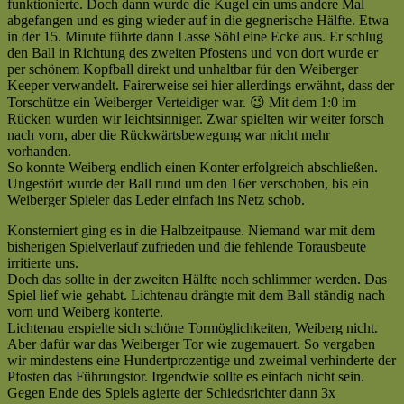
hat
funktionierte. Doch dann wurde die Kugel ein ums andere Mal
II
nicht
abgefangen und es ging wieder auf in die gegnerische Hälfte. Etwa
(1:1)
sollen
in der 15. Minute führte dann Lasse Söhl eine Ecke aus. Er schlug
|
sein
den Ball in Richtung des zweiten Pfostens und von dort wurde er
Kreisliga
(TEIL
per schönem Kopfball direkt und unhaltbar für den Weiberger
C
II)
Keeper verwandelt. Fairerweise sei hier allerdings erwähnt, dass der
|
[fp]
Torschütze ein Weiberger Verteidiger war. 😉 Mit dem 1:0 im
Saison
Rücken wurden wir leichtsinniger. Zwar spielten wir weiter forsch
2007/2008
nach vorn, aber die Rückwärtsbewegung war nicht mehr
—
vorhanden.
Es
So konnte Weiberg endlich einen Konter erfolgreich abschließen.
hat
Ungestört wurde der Ball rund um den 16er verschoben, bis ein
nicht
Weiberger Spieler das Leder einfach ins Netz schob.
sollen
sein
Konsterniert ging es in die Halbzeitpause. Niemand war mit dem
(Teil
bisherigen Spielverlauf zufrieden und die fehlende Torausbeute
I)
irritierte uns.
[fp]
Doch das sollte in der zweiten Hälfte noch schlimmer werden. Das
Spiel lief wie gehabt. Lichtenau drängte mit dem Ball ständig nach
vorn und Weiberg konterte.
Lichtenau erspielte sich schöne Tormöglichkeiten, Weiberg nicht.
Aber dafür war das Weiberger Tor wie zugemauert. So vergaben
wir mindestens eine Hundertprozentige und zweimal verhinderte der
Pfosten das Führungstor. Irgendwie sollte es einfach nicht sein.
Gegen Ende des Spiels agierte der Schiedsrichter dann 3x