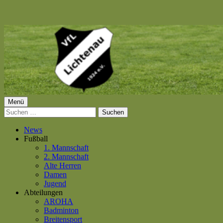
Springe
zum
Inhalt
Primäres
Menü
VfL Lichtenau 1924 e.V.
Suchen
Menü
nach:
News
Fußball
1. Mannschaft
2. Mannschaft
Alte Herren
Damen
Jugend
Abteilungen
AROHA
Badminton
Breitensport