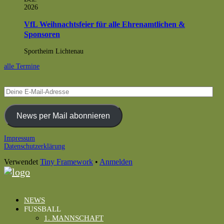
2026
VfL Weihnachtsfeier für alle Ehrenamtlichen &
Sponsoren
Sportheim Lichtenau
alle Termine
Deine
E-
Mail-
Adresse
News per Mail abonnieren
Footer
Impressum
Datenschutzerklärung
Inhalt
Verwendet
Tiny Framework
•
Anmelden
NEWS
FUSSBALL
1. MANNSCHAFT