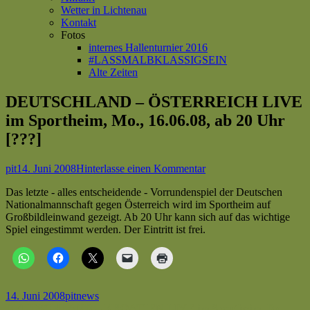
Wetter in Lichtenau
Kontakt
Fotos
internes Hallenturnier 2016
#LASSMALBKLASSIGSEIN
Alte Zeiten
DEUTSCHLAND – ÖSTERREICH LIVE
im Sportheim, Mo., 16.06.08, ab 20 Uhr
[???]
Autor
Veröffentlicht
zu
pit
14. Juni 2008
Hinterlasse einen Kommentar
am
DEUTSCHLAND
Das letzte - alles entscheidende - Vorrundenspiel der Deutschen
–
Nationalmannschaft gegen Österreich wird im Sportheim auf
ÖSTERREICH
Großbildleinwand gezeigt. Ab 20 Uhr kann sich auf das wichtige
LIVE
Spiel eingestimmt werden. Der Eintritt ist frei.
im
Sportheim,
Mo.,
16.06.08,
ab
20
Veröffentlicht
Autor
Kategorien
14. Juni 2008
pit
news
Uhr
am
Vorheriger
DEUTSCHLAND – KROATIEN LIVE im Sportheim, Do.,