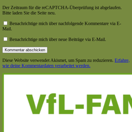
Der Zeitraum für die reCAPTCHA-Überprüfung ist abgelaufen.
Bitte laden Sie die Seite neu.
Benachrichtige mich über nachfolgende Kommentare via E-
Mail.
Benachrichtige mich über neue Beiträge via E-Mail.
Diese Website verwendet Akismet, um Spam zu reduzieren.
Erfahre,
wie deine Kommentardaten verarbeitet werden.
Haupt-
Seitenleiste