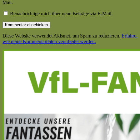
Mail.
Benachrichtige mich über neue Beiträge via E-Mail.
Diese Website verwendet Akismet, um Spam zu reduzieren.
Erfahre,
wie deine Kommentardaten verarbeitet werden.
Haupt-
Seitenleiste