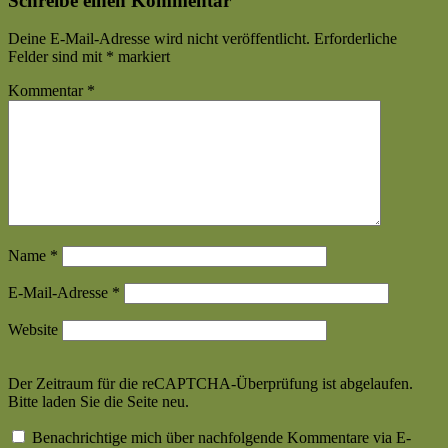
Schreibe einen Kommentar
Deine E-Mail-Adresse wird nicht veröffentlicht.
Erforderliche
Felder sind mit
*
markiert
Kommentar
*
Name
*
E-Mail-Adresse
*
Website
Der Zeitraum für die reCAPTCHA-Überprüfung ist abgelaufen.
Bitte laden Sie die Seite neu.
Benachrichtige mich über nachfolgende Kommentare via E-