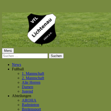
Springe
zum
Inhalt
Primäres
Menü
VfL Lichtenau 1924 e.V.
Suchen
Menü
nach:
News
Fußball
1. Mannschaft
2. Mannschaft
Alte Herren
Damen
Jugend
Abteilungen
AROHA
Badminton
Breitensport