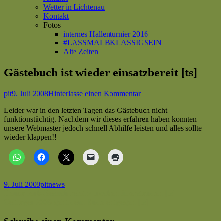
Wetter in Lichtenau
Kontakt
Fotos
internes Hallenturnier 2016
#LASSMALBKLASSIGSEIN
Alte Zeiten
Gästebuch ist wieder einsatzbereit [ts]
Autor
Veröffentlicht
zu
pit
9. Juli 2008
Hinterlasse einen Kommentar
am
Gästebuch
Leider war in den letzten Tagen das Gästebuch nicht
ist
funktionstüchtig. Nachdem wir dieses erfahren haben konnten
wieder
unsere Webmaster jedoch schnell Abhilfe leisten und alles sollte
einsatzbereit
wieder klappen!!
[ts]
Veröffentlicht
Autor
Kategorien
9. Juli 2008
pit
news
am
Beitragsnavigation
Vorheriger
Hansapark-Besuch relativ trocken überstanden [ts]
Beitrag:
Nächster
Zeltlager 2008 geht dem Ende entgegen [ts]
Beitrag