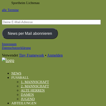
Sportheim Lichtenau
alle Termine
Deine
E-
Mail-
Adresse
News per Mail abonnieren
Footer
Impressum
Datenschutzerklärung
Inhalt
Verwendet
Tiny Framework
•
Anmelden
NEWS
FUSSBALL
1. MANNSCHAFT
2. MANNSCHAFT
ALTE HERREN
DAMEN
JUGEND
ABTEILUNGEN