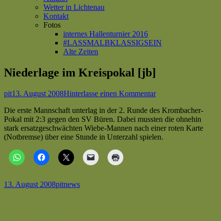
Wetter in Lichtenau
Kontakt
Fotos
internes Hallenturnier 2016
#LASSMALBKLASSIGSEIN
Alte Zeiten
Niederlage im Kreispokal [jb]
Autor
Veröffentlicht
zu
pit
13. August 2008
Hinterlasse einen Kommentar
am
Niederlage
Die erste Mannschaft unterlag in der 2. Runde des Krombacher-
im
Pokal mit 2:3 gegen den SV Büren. Dabei mussten die ohnehin
Kreispokal
stark ersatzgeschwächten Wiebe-Mannen nach einer roten Karte
[jb]
(Notbremse) über eine Stunde in Unterzahl spielen.
Veröffentlicht
Autor
Kategorien
13. August 2008
pit
news
am
Beitragsnavigation
Vorheriger
Lichtenau ist um einen Verein reicher – St.Pauli Fanclub
Beitrag:
gegründet ! [???]
Nächster
Ende des Wartens [jb]
Beitrag