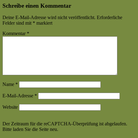
Schreibe einen Kommentar
Deine E-Mail-Adresse wird nicht veröffentlicht.
Erforderliche
Felder sind mit
*
markiert
Kommentar
*
Name
*
E-Mail-Adresse
*
Website
Der Zeitraum für die reCAPTCHA-Überprüfung ist abgelaufen.
Bitte laden Sie die Seite neu.