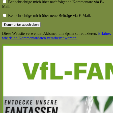
Benachrichtige mich über nachfolgende Kommentare via E-
Mail.
Benachrichtige mich über neue Beiträge via E-Mail.
Diese Website verwendet Akismet, um Spam zu reduzieren.
Erfahre,
wie deine Kommentardaten verarbeitet werden.
Haupt-
Seitenleiste