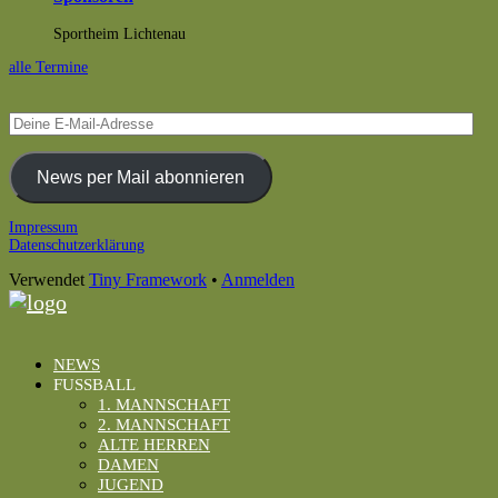
Sportheim Lichtenau
alle Termine
Deine
E-
Mail-
Adresse
News per Mail abonnieren
Footer
Impressum
Datenschutzerklärung
Inhalt
Verwendet
Tiny Framework
•
Anmelden
NEWS
FUSSBALL
1. MANNSCHAFT
2. MANNSCHAFT
ALTE HERREN
DAMEN
JUGEND