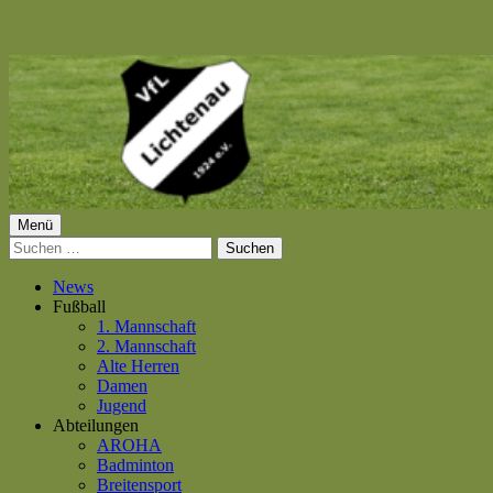
Springe
zum
Inhalt
Primäres
Menü
VfL Lichtenau 1924 e.V.
Suchen
Menü
nach:
News
Fußball
1. Mannschaft
2. Mannschaft
Alte Herren
Damen
Jugend
Abteilungen
AROHA
Badminton
Breitensport