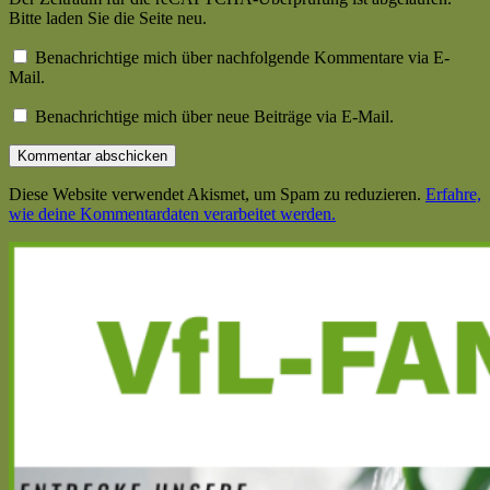
Bitte laden Sie die Seite neu.
Benachrichtige mich über nachfolgende Kommentare via E-
Mail.
Benachrichtige mich über neue Beiträge via E-Mail.
Diese Website verwendet Akismet, um Spam zu reduzieren.
Erfahre,
wie deine Kommentardaten verarbeitet werden.
Haupt-
Seitenleiste