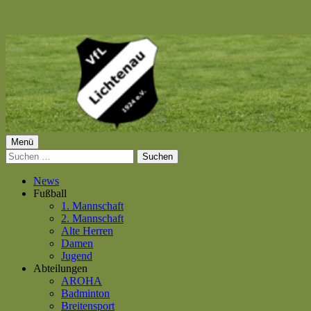
Springe
zum
Inhalt
Primäres
Menü
VfL Lichtenau 1924 e.V.
Suchen
Menü
nach:
News
Fußball
1. Mannschaft
2. Mannschaft
Alte Herren
Damen
Jugend
Abteilungen
AROHA
Badminton
Breitensport