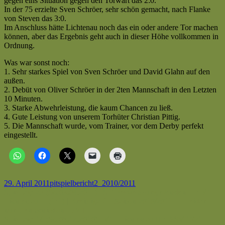
gegen eins Situation gegen den Torwart das 2:0.
VfL
In der 75 erzielte Sven Schröer, sehr schön gemacht, nach Flanke
Lichtenau
von Steven das 3:0.
II
Im Anschluss hätte Lichtenau noch das ein oder andere Tor machen
(0:3)
können, aber das Ergebnis geht auch in dieser Höhe vollkommen in
|
Ordnung.
Kreisliga
C
Was war sonst noch:
|
1. Sehr starkes Spiel von Sven Schröer und David Glahn auf den
Saison
außen.
2010/2011
2. Debüt von Oliver Schröer in der 2ten Mannschaft in den Letzten
—
10 Minuten.
Verdienter
3. Starke Abwehrleistung, die kaum Chancen zu ließ.
Sieg
4. Gute Leistung von unserem Torhüter Christian Pittig.
im
5. Die Mannschaft wurde, vom Trainer, vor dem Derby perfekt
Derby
eingestellt.
[BM]
Veröffentlicht
Autor
Kategorien
Schlagwörter
29. April 2011
pit
spielbericht
2_2010/2011
am
Beitragsnavigation
Vorheriger
Spieltag: 23 (So,03.04.2011) | SG Wewelsburg / Ahden II : VfL
Beitrag:
Lichtenau II (1:1) | Kreisliga C | Saison 2010/2011 — Leider
nur Uentschieden [BM]
Nächster
Spieltag: 18 (So,05.12.2010) | VfL Lichtenau II : BSV 1921