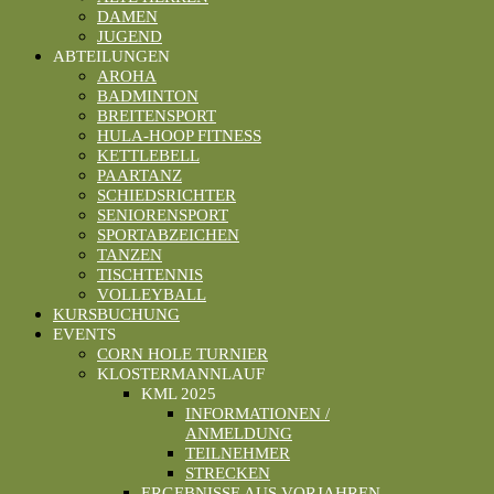
DAMEN
JUGEND
ABTEILUNGEN
AROHA
BADMINTON
BREITENSPORT
HULA-HOOP FITNESS
KETTLEBELL
PAARTANZ
SCHIEDSRICHTER
SENIORENSPORT
SPORTABZEICHEN
TANZEN
TISCHTENNIS
VOLLEYBALL
KURSBUCHUNG
EVENTS
CORN HOLE TURNIER
KLOSTERMANNLAUF
KML 2025
INFORMATIONEN /
ANMELDUNG
TEILNEHMER
STRECKEN
ERGEBNISSE AUS VORJAHREN