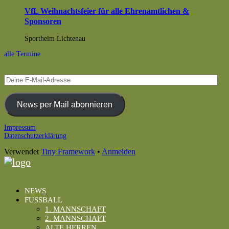
VfL Weihnachtsfeier für alle Ehrenamtlichen &
Sponsoren
Sportheim Lichtenau
alle Termine
Deine
E-
Mail-
Adresse
News per Mail abonnieren
Footer
Impressum
Datenschutzerklärung
Inhalt
Verwendet
Tiny Framework
•
Anmelden
NEWS
FUSSBALL
1. MANNSCHAFT
2. MANNSCHAFT
ALTE HERREN