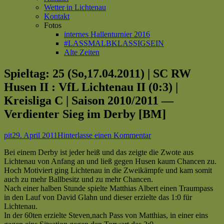
Wetter in Lichtenau
Kontakt
Fotos
internes Hallenturnier 2016
#LASSMALBKLASSIGSEIN
Alte Zeiten
Spieltag: 25 (So,17.04.2011) | SC RW
Husen II : VfL Lichtenau II (0:3) |
Kreisliga C | Saison 2010/2011 —
Verdienter Sieg im Derby [BM]
Autor
Veröffentlicht
zu
pit
29. April 2011
Hinterlasse einen Kommentar
am
Spieltag:
Bei einem Derby ist jeder heiß und das zeigte die Zwote aus
25
Lichtenau von Anfang an und ließ gegen Husen kaum Chancen zu.
(So,17.04.2011)
Hoch Motiviert ging Lichtenau in die Zweikämpfe und kam somit
|
auch zu mehr Ballbesitz und zu mehr Chancen.
SC
Nach einer halben Stunde spielte Matthias Albert einen Traumpass
RW
in den Lauf von David Glahn und dieser erzielte das 1:0 für
Husen
Lichtenau.
II
In der 60ten erzielte Steven,nach Pass von Matthias, in einer eins
: