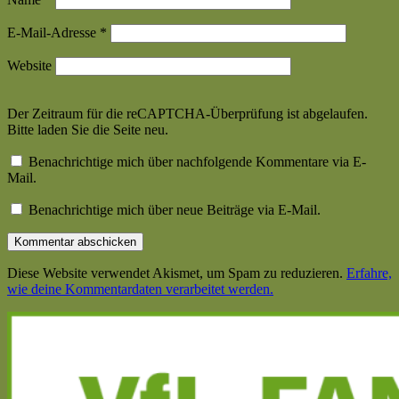
E-Mail-Adresse
*
Website
Der Zeitraum für die reCAPTCHA-Überprüfung ist abgelaufen.
Bitte laden Sie die Seite neu.
Benachrichtige mich über nachfolgende Kommentare via E-
Mail.
Benachrichtige mich über neue Beiträge via E-Mail.
Diese Website verwendet Akismet, um Spam zu reduzieren.
Erfahre,
wie deine Kommentardaten verarbeitet werden.
Haupt-
Seitenleiste