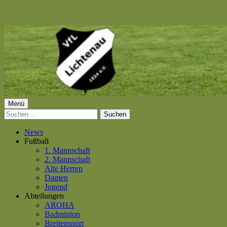
Springe
zum
Inhalt
Primäres
Menü
VfL Lichtenau 1924 e.V.
Suchen
Menü
nach:
News
Fußball
1. Mannschaft
2. Mannschaft
Alte Herren
Damen
Jugend
Abteilungen
AROHA
Badminton
Breitensport