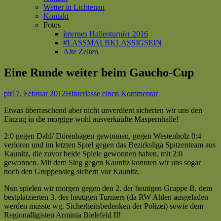
Wetter in Lichtenau
Kontakt
Fotos
internes Hallenturnier 2016
#LASSMALBKLASSIGSEIN
Alte Zeiten
Eine Runde weiter beim Gaucho-Cup
Autor
Veröffentlicht
zu
pit
17. Februar 2012
Hinterlasse einen Kommentar
am
Eine
Etwas überraschend aber nicht unverdient sicherten wir uns den
Runde
Einzug in die morgige wohl ausverkaufte Maspernhalle!
weiter
beim
2:0 gegen Dahl/ Dörenhagen gewonnen, gegen Westenholz 0:4
Gaucho-
verloren und im letzten Spiel gegen das Bezirksliga Spitzenteam aus
Cup
Kaunitz, die zuvor beide Spiele gewonnen haben, mit 2:0
gewonnen. Mit dem Sieg gegen Kaunitz konnten wir uns sogar
noch den Gruppensieg sichern vor Kaunitz.
Nun spielen wir morgen gegen den 2. der heutigen Gruppe B, dem
bestplatzierten 3. des heutigen Turniers (da RW Ahlen ausgeladen
werden musste wg. Sicherheitsbedenken der Polizei) sowie dem
Regionalligisten Arminia Bielefeld II!