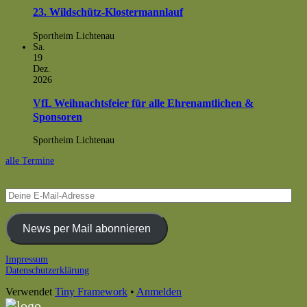
23. Wildschütz-Klostermannlauf
Sportheim Lichtenau
Sa.
19
Dez.
2026
VfL Weihnachtsfeier für alle Ehrenamtlichen &
Sponsoren
Sportheim Lichtenau
alle Termine
Deine
E-
Mail-
Adresse
News per Mail abonnieren
Footer
Impressum
Datenschutzerklärung
Inhalt
Verwendet
Tiny Framework
•
Anmelden