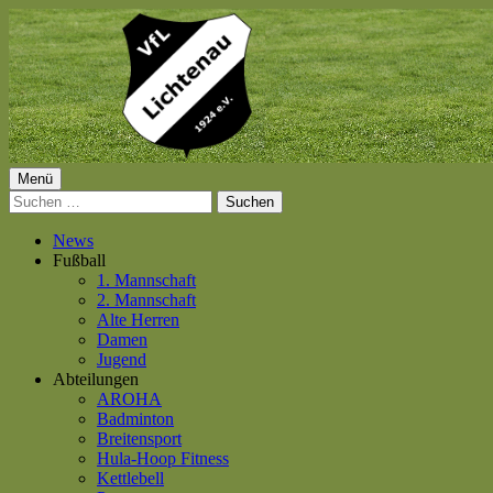
Springe
zum
Inhalt
Primäres
Menü
VfL Lichtenau 1924 e.V.
Suchen
Menü
nach:
News
Fußball
1. Mannschaft
2. Mannschaft
Alte Herren
Damen
Jugend
Abteilungen
AROHA
Badminton
Breitensport
Hula-Hoop Fitness
Kettlebell