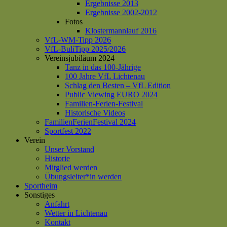
Ergebnisse 2013
Ergebnisse 2002-2012
Fotos
Klostermannlauf 2016
VfL-WM-Tipp 2026
VfL-BuliTipp 2025/2026
Vereinsjubiläum 2024
Tanz in das 100-Jährige
100 Jahre VfL Lichtenau
Schlag den Besten – VfL Edition
Public Viewing EURO 2024
Familien-Ferien-Festival
Historische Videos
FamilienFerienFestival 2024
Sportfest 2022
Verein
Unser Vorstand
Historie
Mitglied werden
Übungsleiter*in werden
Sportheim
Sonstiges
Anfahrt
Wetter in Lichtenau
Kontakt