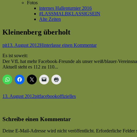
Fotos
internes Hallenturnier 2016
#LASSMALBKLASSIGSEIN
Alte Zeiten
Kleinenberg überholt
Autor
Veröffentlicht
zu
pit
13. August 2012
Hinterlasse einen Kommentar
am
Kleinenberg
Es ist soweit:
überholt
Der VfL hat mehr Facebook-Freunde als unser weiß/blauer-Vereinsn
Aktuell steht es 112 zu 110...
Veröffentlicht
Autor
Kategorien
Schlagwörter
13. August 2012
pit
facebook
offizielles
am
Beitragsnavigation
Vorheriger
Testspiel: TuS GW Henglarn II – VfL Lichtenau II 2:3 (1:1 [rs]
Beitrag:
Nächster
Buli-Tipp 2011/2012
Beitrag
Schreibe einen Kommentar
Deine E-Mail-Adresse wird nicht veröffentlicht.
Erforderliche Felder 