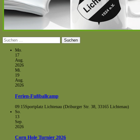
Suchen
nach:
Mo.
17
Aug.
2026
Mi.
19
Aug.
2026
Ferien-Fußballcamp
09:15
Sportplatz Lichtenau (Driburger Str. 38, 33165 Lichtenau)
So.
13
Sep.
2026
Corn Hole Turnier 2026