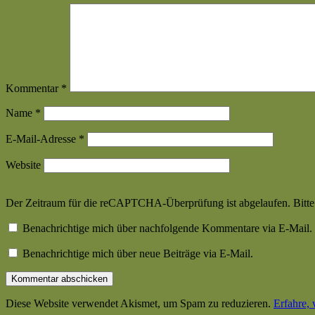
Kommentar
*
Name
*
E-Mail-Adresse
*
Website
Der Zeitraum für die reCAPTCHA-Überprüfung ist abgelaufen. Bitte l
Benachrichtige mich über nachfolgende Kommentare via E-Mail.
Benachrichtige mich über neue Beiträge via E-Mail.
Diese Website verwendet Akismet, um Spam zu reduzieren.
Erfahre,