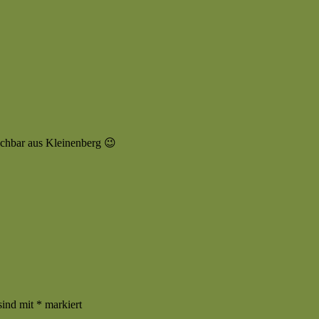
achbar aus Kleinenberg 😉
sind mit
*
markiert