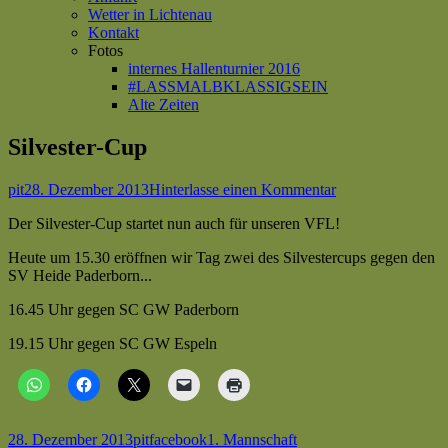
Wetter in Lichtenau
Kontakt
Fotos
internes Hallenturnier 2016
#LASSMALBKLASSIGSEIN
Alte Zeiten
Silvester-Cup
Autor
Veröffentlicht
zu
pit
28. Dezember 2013
Hinterlasse einen Kommentar
am
Silvester-
Der Silvester-Cup startet nun auch für unseren VFL!
Cup
Heute um 15.30 eröffnen wir Tag zwei des Silvestercups gegen den
SV Heide Paderborn...
16.45 Uhr gegen SC GW Paderborn
19.15 Uhr gegen SC GW Espeln
Veröffentlicht
Autor
Kategorien
Schlagwörter
28. Dezember 2013
pit
facebook
1. Mannschaft