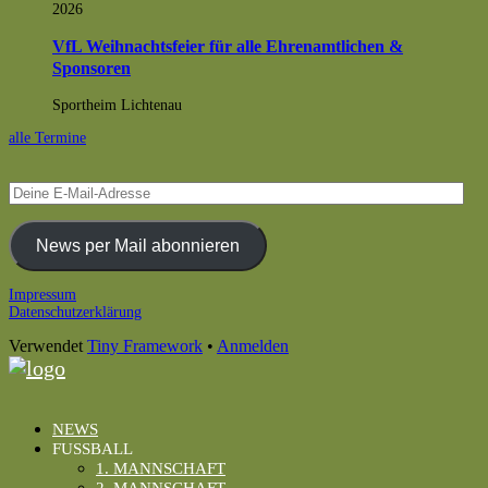
2026
VfL Weihnachtsfeier für alle Ehrenamtlichen &
Sponsoren
Sportheim Lichtenau
alle Termine
Deine
E-
Mail-
Adresse
News per Mail abonnieren
Footer
Impressum
Datenschutzerklärung
Inhalt
Verwendet
Tiny Framework
•
Anmelden
NEWS
FUSSBALL
1. MANNSCHAFT