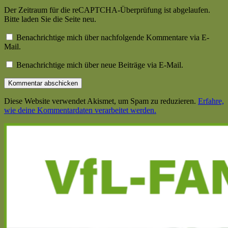
Der Zeitraum für die reCAPTCHA-Überprüfung ist abgelaufen.
Bitte laden Sie die Seite neu.
Benachrichtige mich über nachfolgende Kommentare via E-
Mail.
Benachrichtige mich über neue Beiträge via E-Mail.
Diese Website verwendet Akismet, um Spam zu reduzieren.
Erfahre,
wie deine Kommentardaten verarbeitet werden.
Haupt-
Seitenleiste