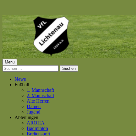
Springe
zum
Inhalt
Primäres
Menü
VfL Lichtenau 1924 e.V.
Suchen
Menü
nach:
News
Fußball
1. Mannschaft
2. Mannschaft
Alte Herren
Damen
Jugend
Abteilungen
AROHA
Badminton
Breitensport