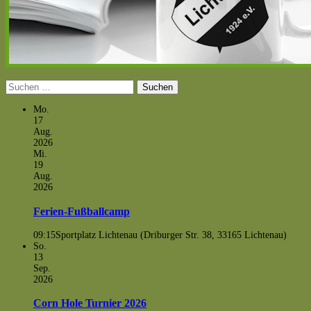
Suchen
nach:
Mo.
17
Aug.
2026
Mi.
19
Aug.
2026
Ferien-Fußballcamp
09:15
Sportplatz Lichtenau (Driburger Str. 38, 33165 Lichtenau)
So.
13
Sep.
2026
Corn Hole Turnier 2026