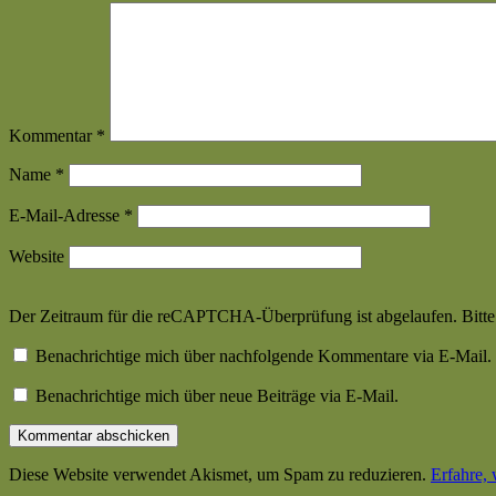
Kommentar
*
Name
*
E-Mail-Adresse
*
Website
Der Zeitraum für die reCAPTCHA-Überprüfung ist abgelaufen. Bitte l
Benachrichtige mich über nachfolgende Kommentare via E-Mail.
Benachrichtige mich über neue Beiträge via E-Mail.
Diese Website verwendet Akismet, um Spam zu reduzieren.
Erfahre,