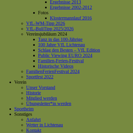
Ergebnisse 2013
Ergebnisse 2002-2012
Fotos
Klostermannlauf 2016
VfL-WM-Tipp 2026
VfL-BuliTipp 2025/2026
Vereinsjubiläum 2024
Tanz in das 100-Jährige
100 Jahre VfL Lichtenau
Schlag den Besten – VfL Edition
Public Viewing EURO 2024
Familien-Ferien-Festival
Historische Videos
FamilienFerienFestival 2024
Sportfest 2022
Verein
Unser Vorstand
Historie
Mitglied werden
Übungsleiter*in werden
Sportheim
Sonstiges
Anfahrt
Wetter in Lichtenau
Kontakt