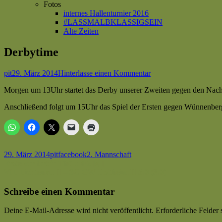
Fotos
internes Hallenturnier 2016
#LASSMALBKLASSIGSEIN
Alte Zeiten
Derbytime
Autor
Veröffentlicht
zu
pit
29. März 2014
Hinterlasse einen Kommentar
am
Derbytime
Morgen um 13Uhr startet das Derby unserer Zweiten gegen den Nach
Anschließend folgt um 15Uhr das Spiel der Ersten gegen Wünnenber
Veröffentlicht
Autor
Kategorien
Schlagwörter
29. März 2014
pit
facebook
2. Mannschaft
am
Beitragsnavigation
Vorheriger
Erste verliert in Thüle 4:2 [gl]
Beitrag:
Nächster
VfL Lichtenau II – SC GW Holtheim II 5:0 (3:0)
Beitrag
Schreibe einen Kommentar
Deine E-Mail-Adresse wird nicht veröffentlicht.
Erforderliche Felder 