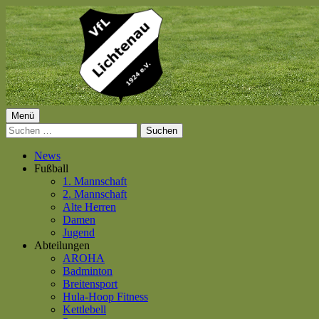
Springe
zum
Inhalt
Primäres
Menü
VfL Lichtenau 1924 e.V.
Suchen
Menü
nach:
News
Fußball
1. Mannschaft
2. Mannschaft
Alte Herren
Damen
Jugend
Abteilungen
AROHA
Badminton
Breitensport
Hula-Hoop Fitness
Kettlebell