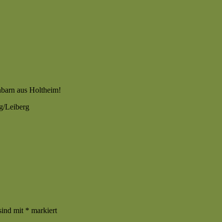
barn aus Holtheim!
g/Leiberg
sind mit
*
markiert