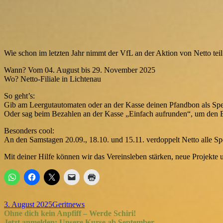
Wie schon im letzten Jahr nimmt der VfL an der Aktion von Netto teil
Wann? Vom 04. August bis 29. November 2025
Wo? Netto-Filiale in Lichtenau
So geht’s:
Gib am Leergutautomaten oder an der Kasse deinen Pfandbon als Spe
Oder sag beim Bezahlen an der Kasse „Einfach aufrunden“, um den E
Besonders cool:
An den Samstagen 20.09., 18.10. und 15.11. verdoppelt Netto alle S
Mit deiner Hilfe können wir das Vereinsleben stärken, neue Projekt
Veröffentlicht
Autor
Kategorien
3. August 2025
Gerit
news
am
Beitragsnavigation
Vorheriger
Ohne dich kein Anpfiff – Werde Schiri!
Beitrag:
Nächster
Jetzt anmelden: Unsere Kurse ab September