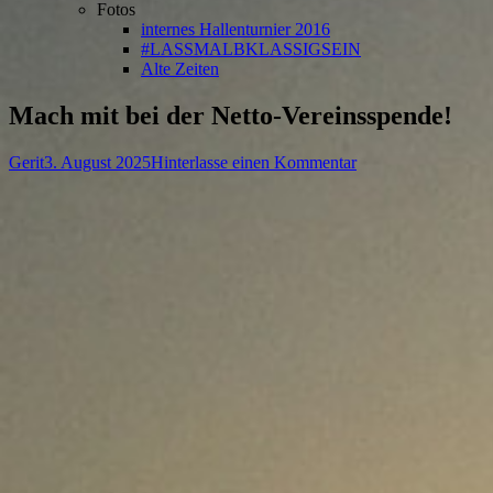
Fotos
internes Hallenturnier 2016
#LASSMALBKLASSIGSEIN
Alte Zeiten
Mach mit bei der Netto-Vereinsspende!
Autor
Veröffentlicht
zu
Gerit
3. August 2025
Hinterlasse einen Kommentar
am
Mach
mit
bei
der
Netto-
Vereinsspende!