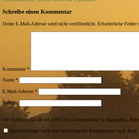
Beitrag
Schreibe einen Kommentar
Deine E-Mail-Adresse wird nicht veröffentlicht.
Erforderliche Felder 
Kommentar
*
Name
*
E-Mail-Adresse
*
Website
Der Zeitraum für die reCAPTCHA-Überprüfung ist abgelaufen. Bitte l
Benachrichtige mich über nachfolgende Kommentare via E-Mail.