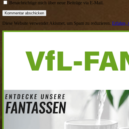
Benachrichtige mich über neue Beiträge via E-Mail.
Diese Website verwendet Akismet, um Spam zu reduzieren.
Erfahre,
Haupt-
Seitenleiste