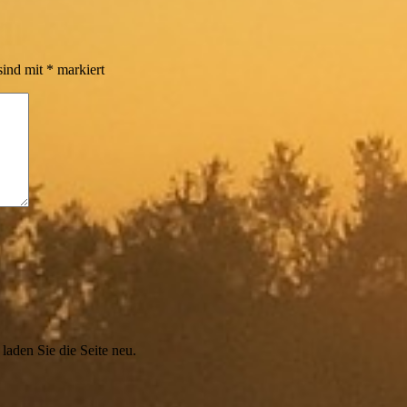
sind mit
*
markiert
aden Sie die Seite neu.