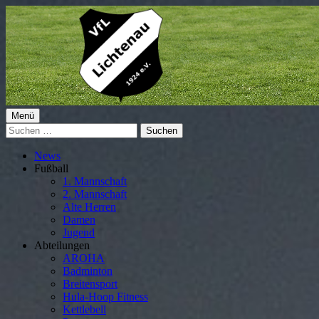
Springe
zum
Inhalt
Primäres
Menü
VfL Lichtenau 1924 e.V.
Suchen
Menü
nach:
News
Fußball
1. Mannschaft
2. Mannschaft
Alte Herren
Damen
Jugend
Abteilungen
AROHA
Badminton
Breitensport
Hula-Hoop Fitness
Kettlebell