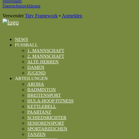
Footer
Impressum
Datenschutzerklärung
Inhalt
Verwendet
Tiny Framework
•
Anmelden
NEWS
FUSSBALL
1. MANNSCHAFT
2. MANNSCHAFT
ALTE HERREN
DAMEN
JUGEND
ABTEILUNGEN
AROHA
BADMINTON
BREITENSPORT
HULA-HOOP FITNESS
KETTLEBELL
PAARTANZ
SCHIEDSRICHTER
SENIORENSPORT
SPORTABZEICHEN
TANZEN