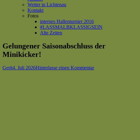
Wetter in Lichtenau
Kontakt
Fotos
internes Hallenturnier 2016
#LASSMALBKLASSIGSEIN
Alte Zeiten
Gelungener Saisonabschluss der
Minikicker!
Autor
Veröffentlicht
zu
Gerit
4. Juli 2026
Hinterlasse einen Kommentar
am
Gelungener
Saisonabschluss
der
Minikicker!