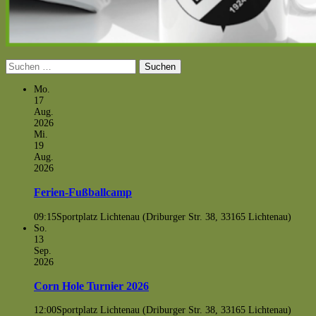
Suchen
nach:
Mo.
17
Aug.
2026
Mi.
19
Aug.
2026
Ferien-Fußballcamp
09:15
Sportplatz Lichtenau (Driburger Str. 38, 33165 Lichtenau)
So.
13
Sep.
2026
Corn Hole Turnier 2026
12:00
Sportplatz Lichtenau (Driburger Str. 38, 33165 Lichtenau)