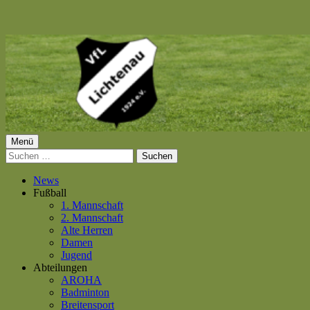
Springe
zum
Inhalt
Primäres
Menü
VfL Lichtenau 1924 e.V.
Suchen
Menü
nach:
News
Fußball
1. Mannschaft
2. Mannschaft
Alte Herren
Damen
Jugend
Abteilungen
AROHA
Badminton
Breitensport