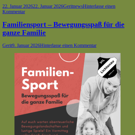
Veröffentlicht
Autor
Kategorien
22. Januar 2026
22. Januar 2026
Gerit
news
Hinterlasse einen
am
zu
Kommentar
Erlebniswelt-
Sportcamp
Familiensport – Bewegungsspaß für die
in
ganze Familie
den
Sommerferien
Autor
Veröffentlicht
zu
Gerit
9. Januar 2026
Hinterlasse einen Kommentar
am
Familiensport
–
Bewegungsspaß
für
die
ganze
Familie