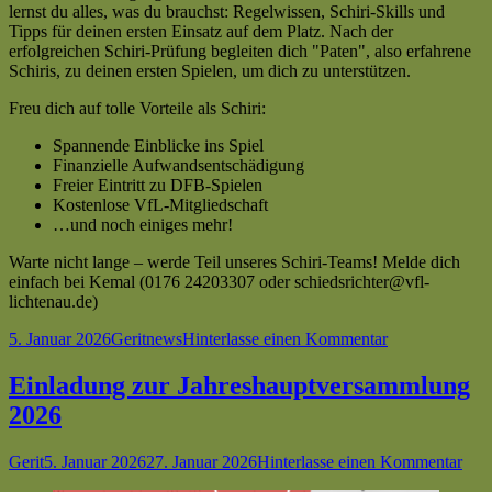
lernst du alles, was du brauchst: Regelwissen, Schiri-Skills und
Tipps für deinen ersten Einsatz auf dem Platz. Nach der
erfolgreichen Schiri-Prüfung begleiten dich "Paten", also erfahrene
Schiris, zu deinen ersten Spielen, um dich zu unterstützen.
Freu dich auf tolle Vorteile als Schiri:
Spannende Einblicke ins Spiel
Finanzielle Aufwandsentschädigung
Freier Eintritt zu DFB-Spielen
Kostenlose VfL-Mitgliedschaft
…und noch einiges mehr!
Warte nicht lange – werde Teil unseres Schiri-Teams! Melde dich
einfach bei Kemal (0176 24203307 oder schiedsrichter@vfl-
lichtenau.de)
Veröffentlicht
Autor
Kategorien
zu
5. Januar 2026
Gerit
news
Hinterlasse einen Kommentar
am
Ohne
dich
Einladung zur Jahreshauptversammlung
kein
2026
Anpfiff
–
Werde
Autor
Veröffentlicht
zu
Gerit
5. Januar 2026
27. Januar 2026
Hinterlasse einen Kommentar
Schiri!
am
Ein