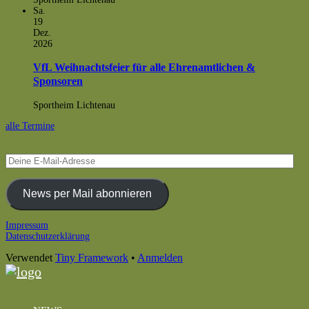
Sa.
19
Dez.
2026
VfL Weihnachtsfeier für alle Ehrenamtlichen &
Sponsoren
Sportheim Lichtenau
alle Termine
Deine
E-
Mail-
Adresse
News per Mail abonnieren
Footer
Impressum
Datenschutzerklärung
Inhalt
Verwendet
Tiny Framework
•
Anmelden