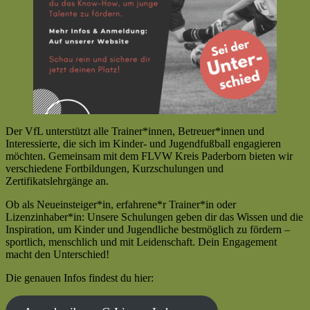
Der VfL unterstützt alle Trainer*innen, Betreuer*innen und
Interessierte, die sich im Kinder- und Jugendfußball engagieren
möchten. Gemeinsam mit dem FLVW Kreis Paderborn bieten wir
verschiedene Fortbildungen, Kurzschulungen und
Zertifikatslehrgänge an.
Ob als Neueinsteiger*in, erfahrene*r Trainer*in oder
Lizenzinhaber*in: Unsere Schulungen geben dir das Wissen und die
Inspiration, um Kinder und Jugendliche bestmöglich zu fördern –
sportlich, menschlich und mit Leidenschaft. Dein Engagement
macht den Unterschied!
Die genauen Infos findest du hier: