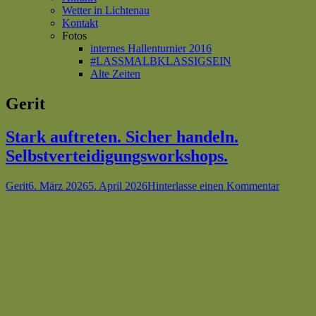
Wetter in Lichtenau
Kontakt
Fotos
internes Hallenturnier 2016
#LASSMALBKLASSIGSEIN
Alte Zeiten
Autor:
Gerit
Stark auftreten. Sicher handeln.
Selbstverteidigungsworkshops.
Autor
Veröffentlicht
zu
Gerit
6. März 2026
5. April 2026
Hinterlasse einen Kommentar
am
Stark
auftrete
Sicher
handeln
Selbstv