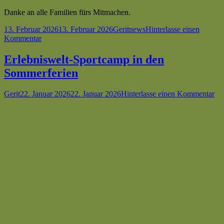
Danke an alle Familien fürs Mitmachen.
Veröffentlicht
Autor
Kategorien
13. Februar 2026
13. Februar 2026
Gerit
news
Hinterlasse einen
am
zu
Kommentar
Karnevalsturnen
beim
Erlebniswelt-Sportcamp in den
Mittwochs-
Sommerferien
Eltern-
Kind-
Turnen
Autor
Veröffentlicht
zu
Gerit
22. Januar 2026
22. Januar 2026
Hinterlasse einen Kommentar
am
Erl
Sp
in
de
So