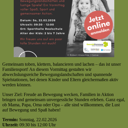
Gemeinsam toben, klettern, balancieren und lachen – das ist unser
Familiensport! An diesem Vormittag gestalten wir
abwechslungsreiche Bewegungslandschaften und spannende
Spielstationen, bei denen Kinder und Eltern gleichermaßen aktiv
werden können.
Unser Ziel: Freude an Bewegung wecken, Familien in Aktion
bringen und gemeinsam unvergessliche Stunden erleben. Ganz egal,
ob Mama, Papa, Oma oder Opa – alle sind willkommen, die Lust
auf Bewegung und Spaß haben!
Termin:
Sonntag, 22.02.2026
Uhrzeit:
09:30 bis 12:00 Uhr