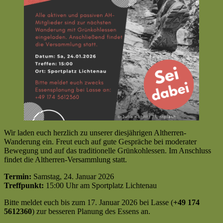
Wir laden euch herzlich zu unserer diesjährigen Altherren-
Wanderung ein. Freut euch auf gute Gespräche bei moderater
Bewegung und auf das traditionelle Grünkohlessen. Im Anschluss
findet die Altherren-Versammlung statt.
Termin:
Samstag, 24. Januar 2026
Treffpunkt:
15:00 Uhr am Sportplatz Lichtenau
Bitte meldet euch bis zum 17. Januar 2026 bei Lasse (
+49 174
5612360
) zur besseren Planung des Essens an.