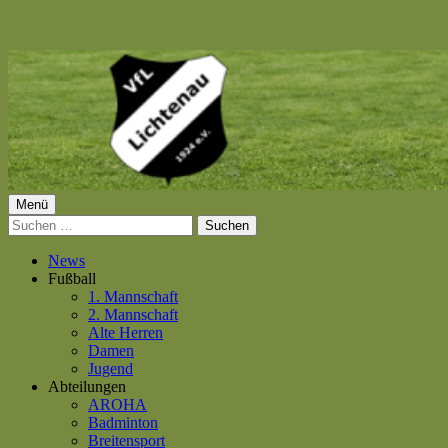
Springe
zum
Inhalt
Primäres
Menü
VfL Lichtenau 1924 e.V.
Suchen
Menü
nach:
News
Fußball
1. Mannschaft
2. Mannschaft
Alte Herren
Damen
Jugend
Abteilungen
AROHA
Badminton
Breitensport