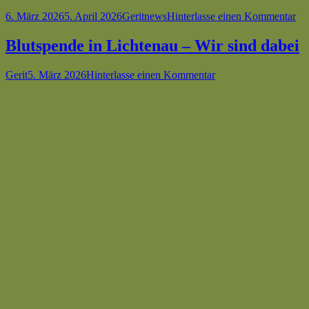
Veröffentlicht
Autor
Kategorien
zu
6. März 2026
5. April 2026
Gerit
news
Hinterlasse einen Kommentar
am
Sta
auf
Blutspende in Lichtenau – Wir sind dabei
Sic
ha
Autor
Veröffentlicht
zu
Gerit
5. März 2026
Hinterlasse einen Kommentar
Se
am
Blutspende
in
Lichtenau
–
Wir
sind
dabei