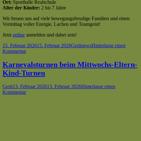
Ort:
Sporthalle Realschule
Alter der Kinder:
2 bis 7 Jahre
Wir freuen uns auf viele bewegungsfreudige Familien und einen
Vormittag voller Energie, Lachen und Teamgeist!
Jetzt
online
anmelden und dabei sein!
Veröffentlicht
Autor
Kategorien
15. Februar 2026
15. Februar 2026
Gerit
news
Hinterlasse einen
am
zu
Kommentar
Familiensport
–
Karnevalsturnen beim Mittwochs-Eltern-
Bewegungsspaß
Kind-Turnen
für
die
ganze
Autor
Veröffentlicht
Gerit
13. Februar 2026
13. Februar 2026
Hinterlasse einen
Familie
am
zu
Kommentar
Karnevalsturnen
beim
Mittwochs-
Eltern-
Kind-
Turnen