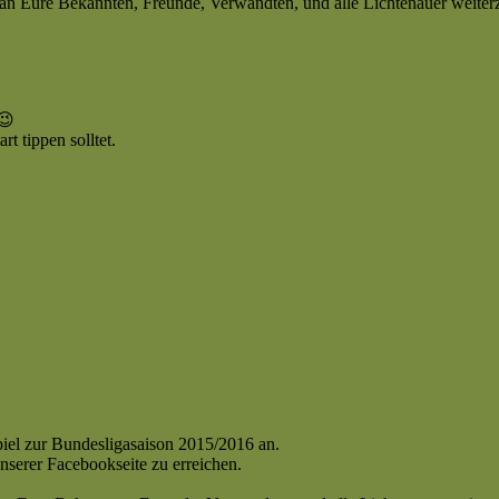
 an Eure Bekannten, Freunde, Verwandten, und alle Lichtenauer weiter
😉
t tippen solltet.
-
piel zur Bundesligasaison 2015/2016 an.
nserer Facebookseite zu erreichen.