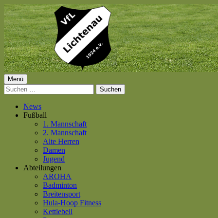
Springe
zum
Inhalt
Primäres
Menü
VfL Lichtenau 1924 e.V.
Suchen
Menü
nach:
News
Fußball
1. Mannschaft
2. Mannschaft
Alte Herren
Damen
Jugend
Abteilungen
AROHA
Badminton
Breitensport
Hula-Hoop Fitness
Kettlebell