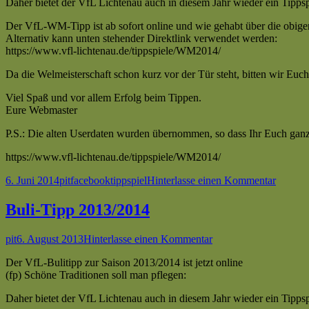
Daher bietet der VfL Lichtenau auch in diesem Jahr wieder ein Tippsp
Der VfL-WM-Tipp ist ab sofort online und wie gehabt über die obi
Alternativ kann unten stehender Direktlink verwendet werden:
https://www.vfl-lichtenau.de/tippspiele/WM2014/
Da die Welmeisterschaft schon kurz vor der Tür steht, bitten wir Euc
Viel Spaß und vor allem Erfolg beim Tippen.
Eure Webmaster
P.S.: Die alten Userdaten wurden übernommen, so dass Ihr Euch gan
https://www.vfl-lichtenau.de/tippspiele/WM2014/
Veröffentlicht
Autor
Kategorien
Schlagwörter
zu
6. Juni 2014
pit
facebook
tippspiel
Hinterlasse einen Kommentar
am
WM-
Tipp
Buli-Tipp 2013/2014
2014
Autor
Veröffentlicht
zu
pit
6. August 2013
Hinterlasse einen Kommentar
am
Buli-
Der VfL-Bulitipp zur Saison 2013/2014 ist jetzt online
Tipp
(fp) Schöne Traditionen soll man pflegen:
2013/2014
Daher bietet der VfL Lichtenau auch in diesem Jahr wieder ein Tipps