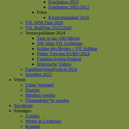
Ergebnisse 2013
Ergebnisse 2002-2012
Fotos
Klostermannlauf 2016
VfL-WM-Tipp 2026
VfL-BuliTipp 2025/2026
Vereinsjubiläum 2024
Tanz in das 100-Jährige
100 Jahre VfL Lichtenau
Schlag den Besten – VfL Edition
Public Viewing EURO 2024
Familien-Ferien-Festival
Historische Videos
FamilienFerienFestival 2024
Sportfest 2022
Verein
Unser Vorstand
Historie
Mitglied werden
Übungsleiter*in werden
Sportheim
Sonstiges
Anfahrt
Wetter in Lichtenau
Kontakt