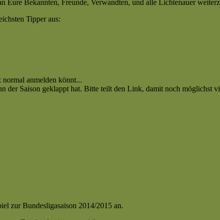
o an Eure Bekannten, Freunde, Verwandten, und alle Lichtenauer weiter
eichsten Tipper aus:
z normal anmelden könnt...
inn der Saison geklappt hat. Bitte teilt den Link, damit noch möglichst 
i-
p
15/2016
piel zur Bundesligasaison 2014/2015 an.