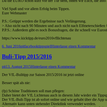
Da die EURO schon kurz vor der Tür steht, bitten wir Euch, die Info
Viel Spaß und vor allem Erfolg beim Tippen.
Eure Webmaster
P.S.: Getippt werden die Ergebnisse nach Verlängerung.
> Also nicht nach 90 Minuten und auch nicht nach Elfmeterschießen 
P.P.S.: Außerdem gibt es noch Bonusfragen, die ihr schnell vor Eurostar
https://www.kicktipp.de/euro2016vfllichtenau
Veröffentlicht
Autor
Kategorien
Schlagwörter
zu
6. Juni 2016
pit
facebook
tippspiel
Hinterlasse einen Kommentar
am
EURO
Tipp
Buli-Tipp 2015/2016
2016
Autor
Veröffentlicht
zu
pit
13. August 2015
Hinterlasse einen Kommentar
am
Buli-
Der VfL-Bulitipp zur Saison 2015/2016 ist jetzt online
Tipp
2015/2016
Besser spät als nie:
(fp) Schöne Traditionen soll man pflegen:
Daher bietet der VfL Lichtenau auch in diesem Jahr wieder ein Tipps
Der VfL-Buli-Tipp ist ab sofort online und wie gehabt über die App u
Alternativ kann unten stehender Direktlink verwendet werden.