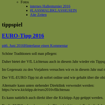
Fotos
internes Hallenturnier 2016
#LASSMALBKLASSIGSEIN
Alte Zeiten
Schlagwort:
tippspiel
EURO-Tipp 2016
Autor
Veröffentlicht
zu
pit
6. Juni 2016
Hinterlasse einen Kommentar
am
EURO-
Schöne Traditionen soll man pflegen:
Tipp
2016
Daher bietet der VfL Lichtenau auch in diesem Jahr wieder ein Tipp
Im Gegensatz zu den Vorjahren versuchen wir es in diesem Jahr mal 
Der VfL-EURO-Tipp ist ab sofort online und wie gehabt über die ob
Alternativ kann unten stehender Direktlink verwendet werden:
https://www.kicktipp.de/euro2016vfllichtenau
Es kann natürlich auch direkt über die Kicktipp-App getippt werden.