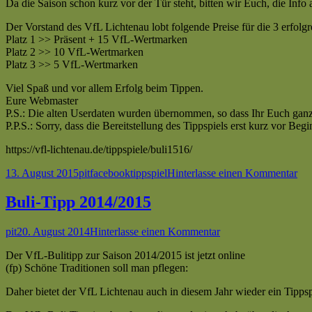
Da die Saison schon kurz vor der Tür steht, bitten wir Euch, die Inf
Der Vorstand des VfL Lichtenau lobt folgende Preise für die 3 erfolgr
Platz 1 >> Präsent + 15 VfL-Wertmarken
Platz 2 >> 10 VfL-Wertmarken
Platz 3 >> 5 VfL-Wertmarken
Viel Spaß und vor allem Erfolg beim Tippen.
Eure Webmaster
P.S.: Die alten Userdaten wurden übernommen, so dass Ihr Euch gan
P.P.S.: Sorry, dass die Bereitstellung des Tippspiels erst kurz vor Beg
https://vfl-lichtenau.de/tippspiele/buli1516/
Veröffentlicht
Autor
Kategorien
Schlagwörter
zu
13. August 2015
pit
facebook
tippspiel
Hinterlasse einen Kommentar
am
Bul
Tip
Buli-Tipp 2014/2015
20
Autor
Veröffentlicht
zu
pit
20. August 2014
Hinterlasse einen Kommentar
am
Buli-
Der VfL-Bulitipp zur Saison 2014/2015 ist jetzt online
Tipp
(fp) Schöne Traditionen soll man pflegen:
2014/2015
Daher bietet der VfL Lichtenau auch in diesem Jahr wieder ein Tipps