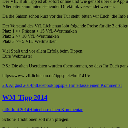
Der VfL-Buli-Tipp ist ab sofort online und wie gehabt über die App u
Alternativ kann unten stehender Direktlink verwendet werden.
Da die Saison schon kurz vor der Tür steht, bitten wir Euch, die Inf
Der Vorstand des VfL Lichtenau lobt folgende Preise für die 3 erfolgr
Platz 1 >> Präsent + 15 VfL-Wertmarken
Platz 2 >> 10 VfL-Wertmarken
Platz 3 >> 5 VfL-Wertmarken
Viel Spaß und vor allem Erfolg beim Tippen.
Eure Webmaster
P.S.: Die alten Userdaten wurden übernommen, so dass Ihr Euch gan
https://www.vfl-lichtenau.de/tippspiele/buli1415/
Veröffentlicht
Autor
Kategorien
Schlagwörter
zu
20. August 2014
pit
facebook
tippspiel
Hinterlasse einen Kommentar
am
Bul
Tip
WM-Tipp 2014
20
Autor
Veröffentlicht
zu
pit
6. Juni 2014
Hinterlasse einen Kommentar
am
WM-
Schöne Traditionen soll man pflegen:
Tipp
2014