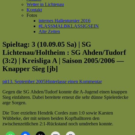
Wetter in Lichtenau
Kontakt
Fotos
internes Hallenturnier 2016
#LASSMALBKLASSIGSEIN
Alte Zeiten
Spieltag: 3 (10.09.05 Sa) | SG
Lichtenau/Holtheim : SG Ahden/Tudorf
(3:2) | Kreisliga A | Saison 2005/2006 —
Knapper Sieg [jb]
Autor
Veröffentlicht
zu
pit
13. September 2005
Hinterlasse einen Kommentar
am
Spieltag:
Gegen die SG Ahden/Tudorf konnte die A-Jugend einen knappen
3
Sieg einfahren. Dabei bereitete erneut die sehr dünne Spielerdecke
(10.09.05 Sa)
arge Sorgen.
|
SG
Die Tore erzielten Hendrik Cordes zum 1:0 sowie Karsten
Lichtenau/Holth
Wübbeke, der mit seinen beiden Kopfballtoren den
:
zwischenzeitlichen 2:1-Rückstand noch umdrehen konnte.
SG
Ahden/Tudorf