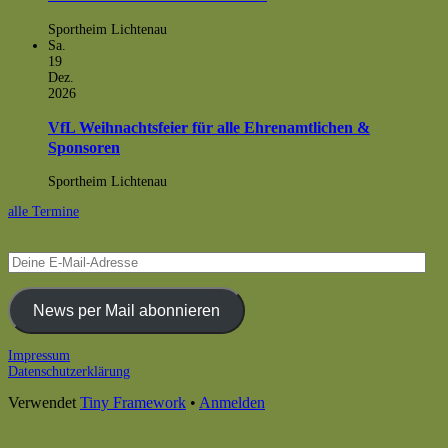
Sportheim Lichtenau
Sa.
19
Dez.
2026
VfL Weihnachtsfeier für alle Ehrenamtlichen &
Sponsoren
Sportheim Lichtenau
alle Termine
Deine
E-
Mail-
Adresse
News per Mail abonnieren
Footer
Impressum
Datenschutzerklärung
Inhalt
Verwendet
Tiny Framework
•
Anmelden