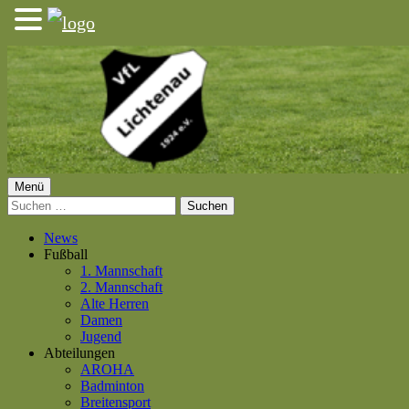
Springe
zum
Inhalt
Primäres
Menü
VfL Lichtenau 1924 e.V.
Suchen
Menü
nach:
News
Fußball
1. Mannschaft
2. Mannschaft
Alte Herren
Damen
Jugend
Abteilungen
AROHA
Badminton
Breitensport