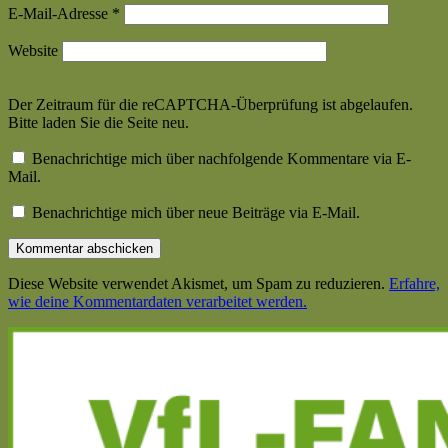
E-Mail-Adresse
*
Website
Der Zeitraum für die reCAPTCHA-Überprüfung ist abgelaufen.
Bitte laden Sie die Seite neu.
Benachrichtige mich über nachfolgende Kommentare via E-
Mail.
Benachrichtige mich über neue Beiträge via E-Mail.
Diese Website verwendet Akismet, um Spam zu reduzieren.
Erfahre,
wie deine Kommentardaten verarbeitet werden.
Haupt-
Seitenleiste