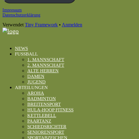
Footer
Impressum
Datenschutzerklärung
Inhalt
Verwendet
Tiny Framework
•
Anmelden
NEWS
FUSSBALL
1. MANNSCHAFT
2. MANNSCHAFT
ALTE HERREN
DAMEN
JUGEND
ABTEILUNGEN
AROHA
BADMINTON
BREITENSPORT
HULA-HOOP FITNESS
KETTLEBELL
PAARTANZ
SCHIEDSRICHTER
SENIORENSPORT
SPORTABZEICHEN