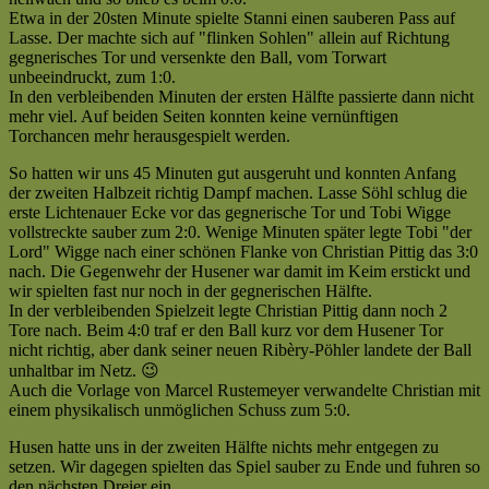
VfL
Etwa in der 20sten Minute spielte Stanni einen sauberen Pass auf
Lichtenau
Lasse. Der machte sich auf "flinken Sohlen" allein auf Richtung
II
gegnerisches Tor und versenkte den Ball, vom Torwart
(0:5)
unbeeindruckt, zum 1:0.
|
In den verbleibenden Minuten der ersten Hälfte passierte dann nicht
Kreisliga
mehr viel. Auf beiden Seiten konnten keine vernünftigen
C
Torchancen mehr herausgespielt werden.
|
Saison
So hatten wir uns 45 Minuten gut ausgeruht und konnten Anfang
2007/2008
der zweiten Halbzeit richtig Dampf machen. Lasse Söhl schlug die
—
erste Lichtenauer Ecke vor das gegnerische Tor und Tobi Wigge
Lichtenau
vollstreckte sauber zum 2:0. Wenige Minuten später legte Tobi "der
gewinnt
Lord" Wigge nach einer schönen Flanke von Christian Pittig das 3:0
Derby
nach. Die Gegenwehr der Husener war damit im Keim erstickt und
gegen
wir spielten fast nur noch in der gegnerischen Hälfte.
Husen
In der verbleibenden Spielzeit legte Christian Pittig dann noch 2
mit
Tore nach. Beim 4:0 traf er den Ball kurz vor dem Husener Tor
5:0
nicht richtig, aber dank seiner neuen Ribèry-Pöhler landete der Ball
[fp]
unhaltbar im Netz. 😉
Auch die Vorlage von Marcel Rustemeyer verwandelte Christian mit
einem physikalisch unmöglichen Schuss zum 5:0.
Husen hatte uns in der zweiten Hälfte nichts mehr entgegen zu
setzen. Wir dagegen spielten das Spiel sauber zu Ende und fuhren so
den nächsten Dreier ein.