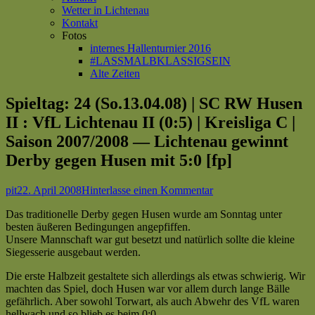
Wetter in Lichtenau
Kontakt
Fotos
internes Hallenturnier 2016
#LASSMALBKLASSIGSEIN
Alte Zeiten
Spieltag: 24 (So.13.04.08) | SC RW Husen
II : VfL Lichtenau II (0:5) | Kreisliga C |
Saison 2007/2008 — Lichtenau gewinnt
Derby gegen Husen mit 5:0 [fp]
Autor
Veröffentlicht
zu
pit
22. April 2008
Hinterlasse einen Kommentar
am
Spieltag:
Das traditionelle Derby gegen Husen wurde am Sonntag unter
24
besten äußeren Bedingungen angepfiffen.
(So.13.04.08)
Unsere Mannschaft war gut besetzt und natürlich sollte die kleine
|
Siegesserie ausgebaut werden.
SC
RW
Die erste Halbzeit gestaltete sich allerdings als etwas schwierig. Wir
Husen
machten das Spiel, doch Husen war vor allem durch lange Bälle
II
gefährlich. Aber sowohl Torwart, als auch Abwehr des VfL waren
:
hellwach und so blieb es beim 0:0.