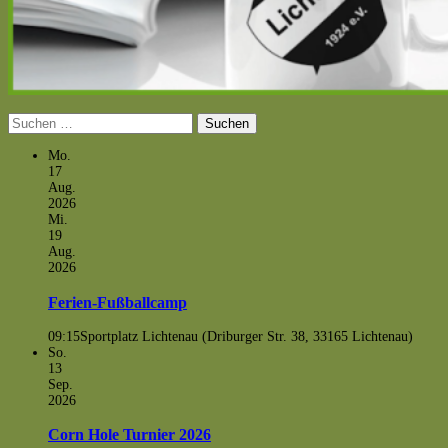
Suchen
nach:
Mo.
17
Aug.
2026
Mi.
19
Aug.
2026
Ferien-Fußballcamp
09:15
Sportplatz Lichtenau (Driburger Str. 38, 33165 Lichtenau)
So.
13
Sep.
2026
Corn Hole Turnier 2026