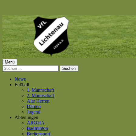
Springe
zum
Inhalt
Primäres
Menü
VfL Lichtenau 1924 e.V.
Suchen
Menü
nach:
News
Fußball
1. Mannschaft
2. Mannschaft
Alte Herren
Damen
Jugend
Abteilungen
AROHA
Badminton
Breitensport