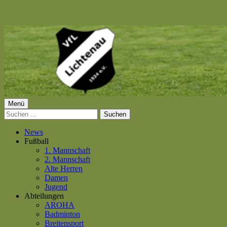
Springe
zum
Inhalt
Primäres
Menü
VfL Lichtenau 1924 e.V.
Suchen
Menü
nach:
News
Fußball
1. Mannschaft
2. Mannschaft
Alte Herren
Damen
Jugend
Abteilungen
AROHA
Badminton
Breitensport