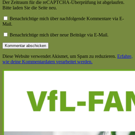
Der Zeitraum für die reCAPTCHA-Überprüfung ist abgelaufen.
Bitte laden Sie die Seite neu.
Benachrichtige mich über nachfolgende Kommentare via E-
Mail.
Benachrichtige mich über neue Beiträge via E-Mail.
Diese Website verwendet Akismet, um Spam zu reduzieren.
Erfahre,
wie deine Kommentardaten verarbeitet werden.
Haupt-
Seitenleiste