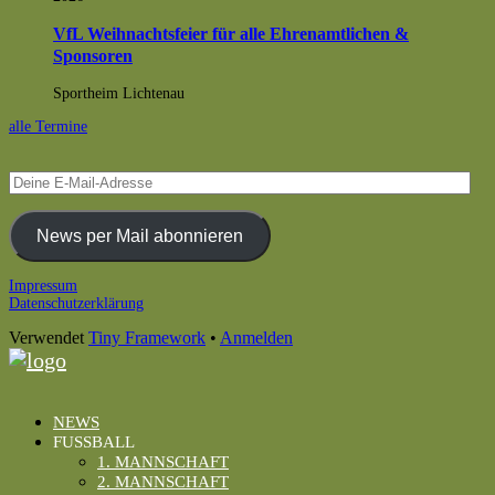
VfL Weihnachtsfeier für alle Ehrenamtlichen &
Sponsoren
Sportheim Lichtenau
alle Termine
Deine
E-
Mail-
Adresse
News per Mail abonnieren
Footer
Impressum
Datenschutzerklärung
Inhalt
Verwendet
Tiny Framework
•
Anmelden
NEWS
FUSSBALL
1. MANNSCHAFT
2. MANNSCHAFT