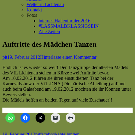
Wetter in Lichtenau
Kontakt
Fotos
internes Hallenturnier 2016
#LASSMALBKLASSIGSEIN
Alte Zeiten
Auftritte des Mädchen Tanzen
Autor
Veröffentlicht
zu
pit
19. Februar 2012
Hinterlasse einen Kommentar
am
Auftritte
Endlich ist es wieder so weit! Der Tanzgruppe der ältesten Mädels
des
des VfL Lichtenau stehen in Kürze zwei Auftritte bevor.
Mädchen
Am 10.02.2012 führen sie ihren einstudierten Tanz bei der
Tanzen
Karnevalsshow der VfL-DNA (Die närrische Abteilung) auf und
auch beim Galaabend am 19.02.2012 möchten sie ihr Können unter
Beweis stellen.
Die Mädels hoffen an beiden Tagen auf viele Zuschauer!!
Veröffentlicht
Autor
Kategorien
Schlagwörter
19. Februar 2012
pit
facebook
abteilungen