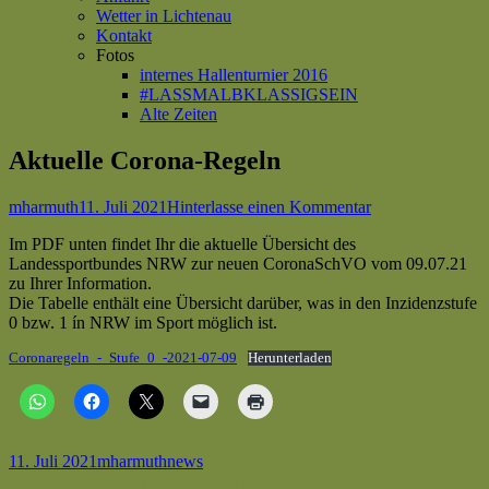
Wetter in Lichtenau
Kontakt
Fotos
internes Hallenturnier 2016
#LASSMALBKLASSIGSEIN
Alte Zeiten
Aktuelle Corona-Regeln
Autor
Veröffentlicht
zu
mharmuth
11. Juli 2021
Hinterlasse einen Kommentar
am
Aktuelle
Im PDF unten findet Ihr die aktuelle Übersicht des
Corona-
Landessportbundes NRW zur neuen CoronaSchVO vom 09.07.21
Regeln
zu Ihrer Information.
Die Tabelle enthält eine Übersicht darüber, was in den Inzidenzstufe
0 bzw. 1 ín NRW im Sport möglich ist.
Coronaregeln_-_Stufe_0_-2021-07-09
Herunterladen
Veröffentlicht
Autor
Kategorien
11. Juli 2021
mharmuth
news
am
Beitragsnavigation
Vorheriger
Kontaktpersonen Nachverfolgung mit der LUCA APP