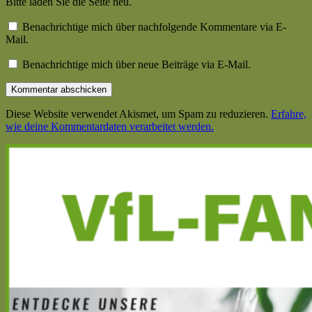
Bitte laden Sie die Seite neu.
Benachrichtige mich über nachfolgende Kommentare via E-
Mail.
Benachrichtige mich über neue Beiträge via E-Mail.
Diese Website verwendet Akismet, um Spam zu reduzieren.
Erfahre,
wie deine Kommentardaten verarbeitet werden.
Haupt-
Seitenleiste