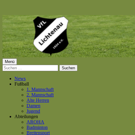
Springe
zum
Inhalt
Primäres
Menü
VfL Lichtenau 1924 e.V.
Suchen
Menü
nach:
News
Fußball
1. Mannschaft
2. Mannschaft
Alte Herren
Damen
Jugend
Abteilungen
AROHA
Badminton
Breitensport