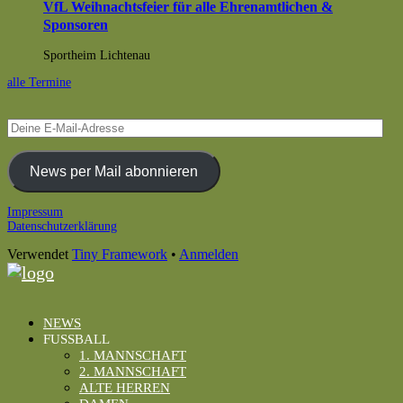
VfL Weihnachtsfeier für alle Ehrenamtlichen &
Sponsoren
Sportheim Lichtenau
alle Termine
Deine
E-
Mail-
Adresse
News per Mail abonnieren
Footer
Impressum
Datenschutzerklärung
Inhalt
Verwendet
Tiny Framework
•
Anmelden
NEWS
FUSSBALL
1. MANNSCHAFT
2. MANNSCHAFT
ALTE HERREN