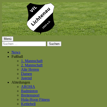
Springe
zum
Inhalt
Primäres
Menü
VfL Lichtenau 1924 e.V.
Suchen
Menü
nach:
News
Fußball
1. Mannschaft
2. Mannschaft
Alte Herren
Damen
Jugend
Abteilungen
AROHA
Badminton
Breitensport
Hula-Hoop Fitness
Kettlebell