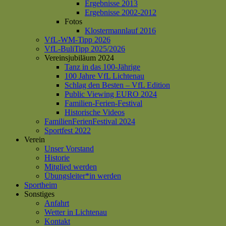
Ergebnisse 2013
Ergebnisse 2002-2012
Fotos
Klostermannlauf 2016
VfL-WM-Tipp 2026
VfL-BuliTipp 2025/2026
Vereinsjubiläum 2024
Tanz in das 100-Jährige
100 Jahre VfL Lichtenau
Schlag den Besten – VfL Edition
Public Viewing EURO 2024
Familien-Ferien-Festival
Historische Videos
FamilienFerienFestival 2024
Sportfest 2022
Verein
Unser Vorstand
Historie
Mitglied werden
Übungsleiter*in werden
Sportheim
Sonstiges
Anfahrt
Wetter in Lichtenau
Kontakt