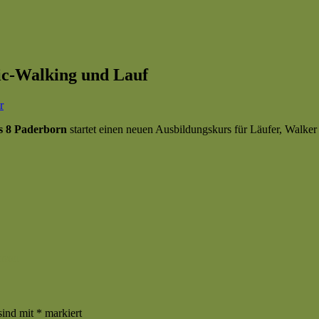
dic-Walking und Lauf
zu
r
Ausbildung
 8 Paderborn
startet einen neuen Ausbildungskurs für Läufer, Walke
Basic
1
u.
2
für
Walking,
Nordic-
Walking
und
Lauf
enau
sind mit
*
markiert