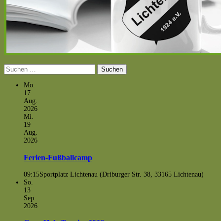
Suchen
nach:
Mo.
17
Aug.
2026
Mi.
19
Aug.
2026
Ferien-Fußballcamp
09:15
Sportplatz Lichtenau (Driburger Str. 38, 33165 Lichtenau)
So.
13
Sep.
2026