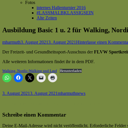
Fotos
internes Hallenturnier 2016
#LASSMALBKLASSIGSEIN
Alte Zeiten
Ausbildung Basic 1 u. 2 für Walking, Nor
Autor
Veröffentlicht
mharmuth
3. August 2021
3. August 2021
Hinterlasse einen Kommenta
am
Der Freizeit- und Gesundheitssport-Ausschuss der
FLVW Sportkreis
Alle weiteren Informationen findet ihr in dem PDF.
Walking, Nordic-Walking und Lauf
Herunterladen
Veröffentlicht
Autor
Kategorien
3. August 2021
3. August 2021
mharmuth
news
am
Beitragsnavigation
Vorheriger
Aktuelle Corona-Regeln
Beitrag:
Nächster
Impfen ohne Termin und Waffel-Spendenaktion der Stadt Licht
Beitrag
Schreibe einen Kommentar
Deine E-Mail-Adresse wird nicht veröffentlicht.
Erforderliche Felder 