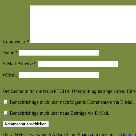
Kommentar
*
Name
*
E-Mail-Adresse
*
Website
Der Zeitraum für die reCAPTCHA-Überprüfung ist abgelaufen. Bitte l
Benachrichtige mich über nachfolgende Kommentare via E-Mail.
Benachrichtige mich über neue Beiträge via E-Mail.
Diese Website verwendet Akismet, um Spam zu reduzieren.
Erfahre,