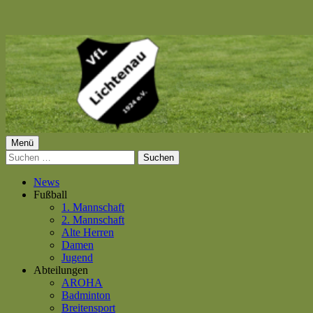
Springe
zum
Inhalt
Primäres
Menü
VfL Lichtenau 1924 e.V.
Suchen
Menü
nach:
News
Fußball
1. Mannschaft
2. Mannschaft
Alte Herren
Damen
Jugend
Abteilungen
AROHA
Badminton
Breitensport