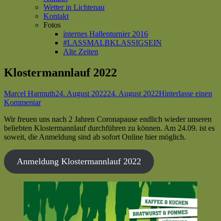
Wetter in Lichtenau
Kontakt
Fotos
internes Hallenturnier 2016
#LASSMALBKLASSIGSEIN
Alte Zeiten
Klostermannlauf 2022
Autor
Veröffentlicht
Marcel Harmuth
24. August 2022
24. August 2022
Hinterlasse einen
zu
am
Kommentar
Klostermannlauf
Wir freuen uns nach 2 Jahren Coronapause endlich wieder unseren
2022
beliebten Klostermannlauf durchführen zu können. Am 24.09. ist es
soweit, die Anmeldung sind ab sofort Online hier möglich.
Anmeldung Klostermannlauf 2022