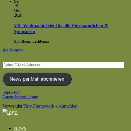
Sa.
19
Dez.
2026
VfL Weihnachtsfeier für alle Ehrenamtlichen &
Sponsoren
Sportheim Lichtenau
alle Termine
Deine
E-
Mail-
Adresse
News per Mail abonnieren
Footer
Impressum
Datenschutzerklärung
Inhalt
Verwendet
Tiny Framework
•
Anmelden
NEWS