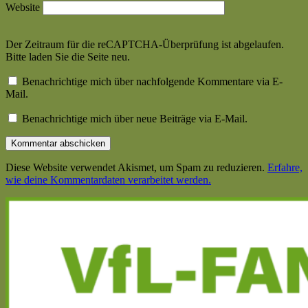
Website
Der Zeitraum für die reCAPTCHA-Überprüfung ist abgelaufen.
Bitte laden Sie die Seite neu.
Benachrichtige mich über nachfolgende Kommentare via E-
Mail.
Benachrichtige mich über neue Beiträge via E-Mail.
Diese Website verwendet Akismet, um Spam zu reduzieren.
Erfahre,
wie deine Kommentardaten verarbeitet werden.
Haupt-
Seitenleiste