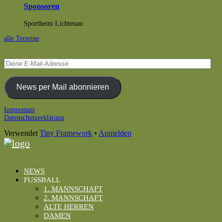
Sponsoren
Sportheim Lichtenau
alle Termine
Deine
E-
Mail-
Adresse
News per Mail abonnieren
Footer
Impressum
Datenschutzerklärung
Inhalt
Verwendet
Tiny Framework
•
Anmelden
NEWS
FUSSBALL
1. MANNSCHAFT
2. MANNSCHAFT
ALTE HERREN
DAMEN