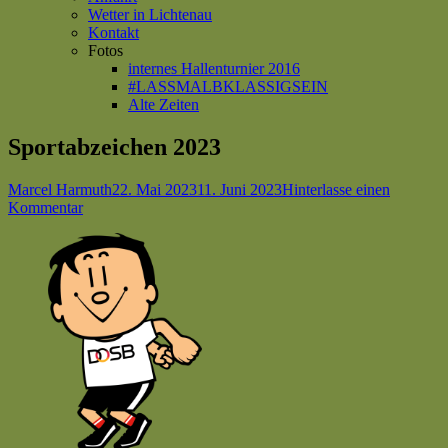
Wetter in Lichtenau
Kontakt
Fotos
internes Hallenturnier 2016
#LASSMALBKLASSIGSEIN
Alte Zeiten
Sportabzeichen 2023
Autor
Veröffentlicht
Marcel Harmuth
22. Mai 2023
11. Juni 2023
Hinterlasse einen
zu
am
Kommentar
Sportabzeichen
2023