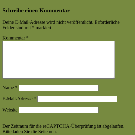
Beitrag
Schreibe einen Kommentar
Deine E-Mail-Adresse wird nicht veröffentlicht.
Erforderliche
Felder sind mit
*
markiert
Kommentar
*
Name
*
E-Mail-Adresse
*
Website
Der Zeitraum für die reCAPTCHA-Überprüfung ist abgelaufen.
Bitte laden Sie die Seite neu.