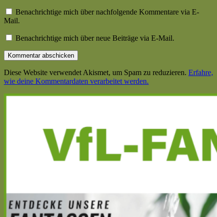
Benachrichtige mich über nachfolgende Kommentare via E-
Mail.
Benachrichtige mich über neue Beiträge via E-Mail.
Diese Website verwendet Akismet, um Spam zu reduzieren.
Erfahre,
wie deine Kommentardaten verarbeitet werden.
Haupt-
Seitenleiste