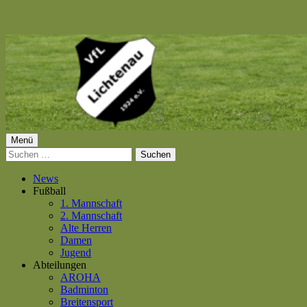
Springe
zum
Inhalt
Primäres
Menü
VfL Lichtenau 1924 e.V.
Suchen
Menü
nach:
News
Fußball
1. Mannschaft
2. Mannschaft
Alte Herren
Damen
Jugend
Abteilungen
AROHA
Badminton
Breitensport