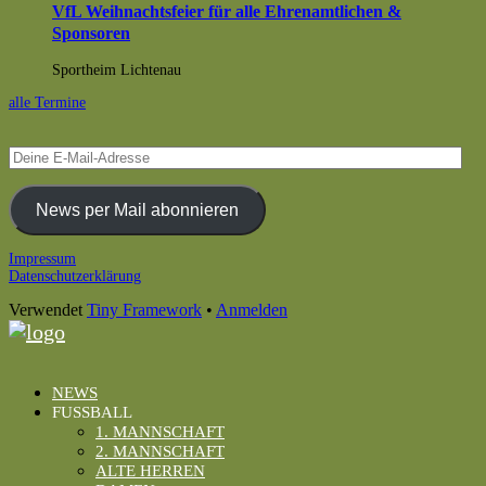
VfL Weihnachtsfeier für alle Ehrenamtlichen &
Sponsoren
Sportheim Lichtenau
alle Termine
Deine
E-
Mail-
Adresse
News per Mail abonnieren
Footer
Impressum
Datenschutzerklärung
Inhalt
Verwendet
Tiny Framework
•
Anmelden
NEWS
FUSSBALL
1. MANNSCHAFT
2. MANNSCHAFT
ALTE HERREN