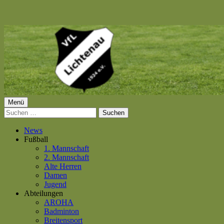
Springe
zum
Inhalt
Primäres
Menü
VfL Lichtenau 1924 e.V.
Suchen
Menü
nach:
News
Fußball
1. Mannschaft
2. Mannschaft
Alte Herren
Damen
Jugend
Abteilungen
AROHA
Badminton
Breitensport