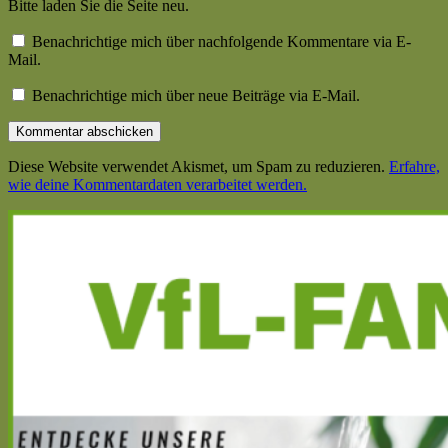
Bitte laden Sie die Seite neu.
Benachrichtige mich über nachfolgende Kommentare via E-
Mail.
Benachrichtige mich über neue Beiträge via E-Mail.
Diese Website verwendet Akismet, um Spam zu reduzieren.
Erfahre,
wie deine Kommentardaten verarbeitet werden.
Haupt-
Seitenleiste