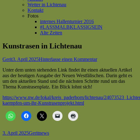
Wetter in Lichtenau
Kontakt
Fotos
internes Hallenturnier 2016
#LASSMALBKLASSIGSEIN
Alte Zeiten
Kunstrasen in Lichtenau
Autor
Veröffentlicht
zu
Gerit
3. April 2025
Hinterlasse einen Kommentar
am
Kunstrasen
Unter dem unten stehenden Link findet ihr einen aktuellen Artikel
in
aus der heutigen Ausgabe der Neuen Westfälischen. Darin geht es
Lichtenau
um den aktuellen Stand und die nächsten Schritte rund um das
Thema Kunstrasenplatz. Ein Blick lohnt sich!
https://www.nw.de/lokal/kreis_paderborn/lichtenau/24073523_Lichte
kaempfen-um-ihr-Kunstrasenprojekt.html
Veröffentlicht
Autor
Kategorien
3. April 2025
Gerit
news
am
Beitragsnavigation
Vorheriger
Unsere neuen Kursangebote