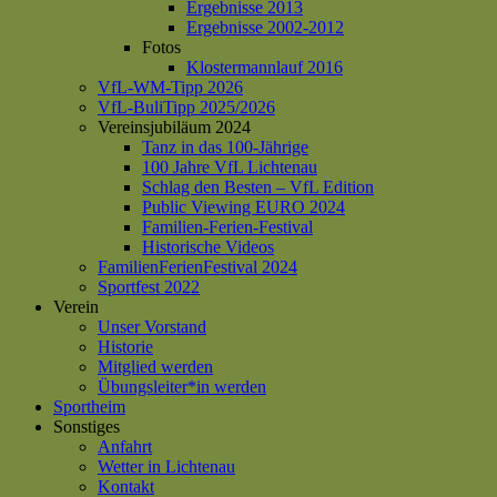
Ergebnisse 2013
Ergebnisse 2002-2012
Fotos
Klostermannlauf 2016
VfL-WM-Tipp 2026
VfL-BuliTipp 2025/2026
Vereinsjubiläum 2024
Tanz in das 100-Jährige
100 Jahre VfL Lichtenau
Schlag den Besten – VfL Edition
Public Viewing EURO 2024
Familien-Ferien-Festival
Historische Videos
FamilienFerienFestival 2024
Sportfest 2022
Verein
Unser Vorstand
Historie
Mitglied werden
Übungsleiter*in werden
Sportheim
Sonstiges
Anfahrt
Wetter in Lichtenau
Kontakt