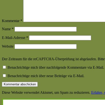
Kommentar
*
Name
*
E-Mail-Adresse
*
Website
Der Zeitraum für die reCAPTCHA-Überprüfung ist abgelaufen. Bitte l
Benachrichtige mich über nachfolgende Kommentare via E-Mail.
Benachrichtige mich über neue Beiträge via E-Mail.
Diese Website verwendet Akismet, um Spam zu reduzieren.
Erfahre,
Haupt-