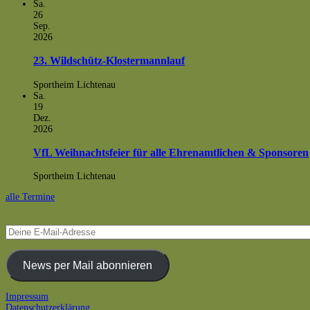
Sa.
26
Sep.
2026
23. Wildschütz-Klostermannlauf
Sportheim Lichtenau
Sa.
19
Dez.
2026
VfL Weihnachtsfeier für alle Ehrenamtlichen & Sponsoren
Sportheim Lichtenau
alle Termine
Deine
E-
Mail-
Adresse
News per Mail abonnieren
Footer
Impressum
Datenschutzerklärung