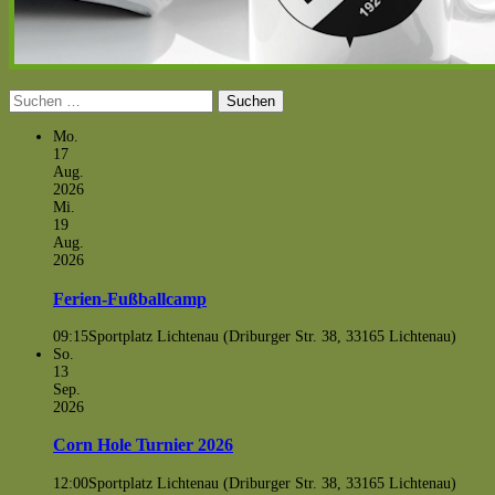
Suchen
nach:
Mo.
17
Aug.
2026
Mi.
19
Aug.
2026
Ferien-Fußballcamp
09:15
Sportplatz Lichtenau (Driburger Str. 38, 33165 Lichtenau)
So.
13
Sep.
2026
Corn Hole Turnier 2026
12:00
Sportplatz Lichtenau (Driburger Str. 38, 33165 Lichtenau)