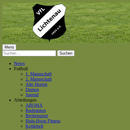
Springe
zum
Inhalt
Primäres
Menü
VfL Lichtenau 1924 e.V.
Suchen
Menü
nach:
News
Fußball
1. Mannschaft
2. Mannschaft
Alte Herren
Damen
Jugend
Abteilungen
AROHA
Badminton
Breitensport
Hula-Hoop Fitness
Kettlebell